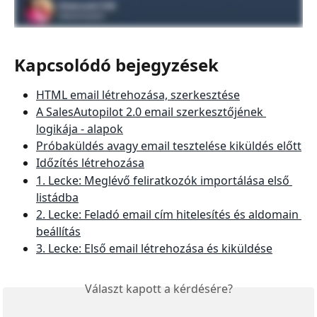
Kapcsolódó bejegyzések
HTML email létrehozása, szerkesztése
A SalesAutopilot 2.0 email szerkesztőjének 
logikája - alapok
Próbaküldés avagy email tesztelése kiküldés előtt
Időzítés létrehozása
1. Lecke: Meglévő feliratkozók importálása első 
listádba
2. Lecke: Feladó email cím hitelesítés és aldomain 
beállítás
3. Lecke: Első email létrehozása és kiküldése
Választ kapott a kérdésére?