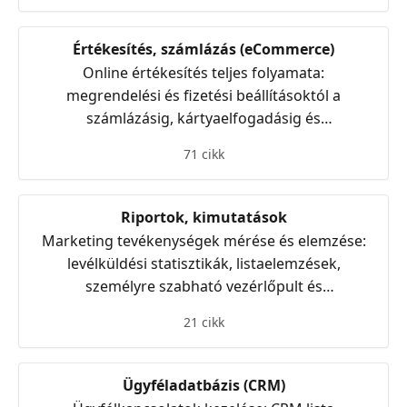
Értékesítés, számlázás (eCommerce)
Online értékesítés teljes folyamata:
megrendelési és fizetési beállításoktól a
számlázásig, kártyaelfogadásig és
futárszolgálati integrációkig
71 cikk
Riportok, kimutatások
Marketing tevékenységek mérése és elemzése:
levélküldési statisztikák, listaelemzések,
személyre szabható vezérlőpult és
kampányhatékonyság
21 cikk
Ügyféladatbázis (CRM)