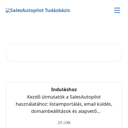
Ugrás a fő tartalomra
Miben segíthetünk?
Cikkek keresése…
Induláshoz
Kezdő útmutatók a SalesAutopilot
használatához: listaimportálás, email küldés,
domainbeállítások és alapvető
automatizmusok.
25 cikk