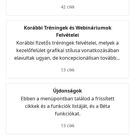
42 cikk
Korábbi Tréningek és Webináriumok
Felvételei
Korábbi fizetős tréningek felvételei, melyek a
kezelőfelület grafikai stílusa vonatkozásában
elavultak ugyan, de koncepcionálisan továbbra
is helytállóak; és korábbi Webináriumok
13 cikk
felvételei.
Újdonságok
Ebben a menüpontban találod a frissített
cikkek és a funkciók listáját, és a Béta
funkciókat.
13 cikk