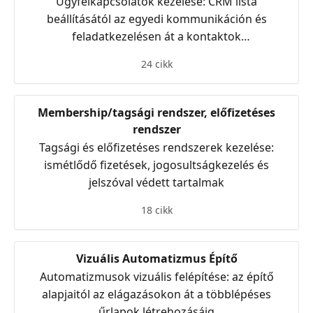
Ügyfélkapcsolatok kezelése: CRM lista
beállításától az egyedi kommunikáción és
feladatkezelésen át a kontaktok
szinkronizálásáig
24 cikk
Membership/tagsági rendszer, előfizetéses
rendszer
Tagsági és előfizetéses rendszerek kezelése:
ismétlődő fizetések, jogosultságkezelés és
jelszóval védett tartalmak
18 cikk
Vizuális Automatizmus Építő
Automatizmusok vizuális felépítése: az építő
alapjaitól az elágazásokon át a többlépéses
űrlapok létrehozásáig