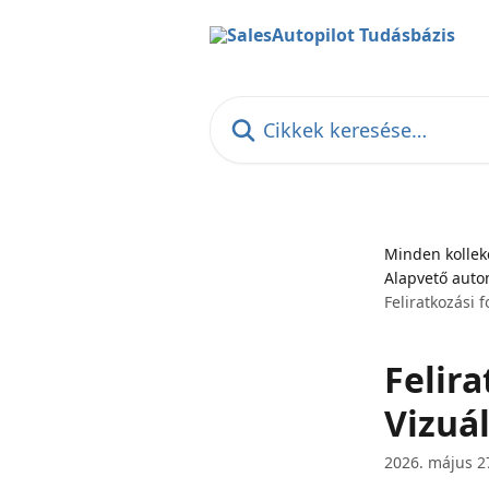
Ugrás a fő tartalomra
Cikkek keresése…
Minden kollek
Alapvető auto
Feliratkozási 
Felir
Vizuá
2026. május 2