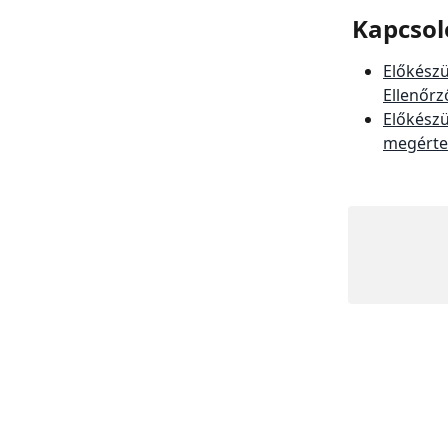
Kapcsol
Előkészü
Ellenőrz
Előkészü
megérted