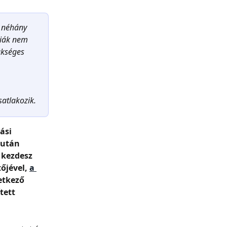
t néhány 
giák nem 
ükséges 
satlakozik.
ási 
 után 
kezdesz 
őjével, 
a 
etkező 
tett 