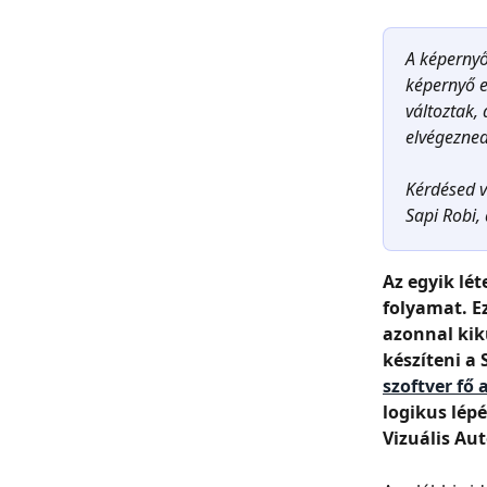
A képernyő
képernyő e
változtak,
elvégezned
Kérdésed v
Sapi Robi, 
Az egyik lé
folyamat. Ez
azonnal kik
készíteni a 
szoftver fő 
logikus lépé
Vizuális Au