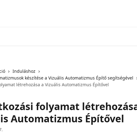
ció
Induláshoz
matizmusok készítése a Vizuális Automatizmus Építő segítségével
folyamat létrehozása a Vizuális Automatizmus Építővel
atkozási folyamat létrehozás
lis Automatizmus Építővel
7.