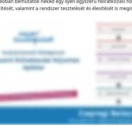
deóban bemutatok neked egy ilyen egyszerű feliratkozási fo
ítését, valamint a rendszer tesztelését és élesítését is meg