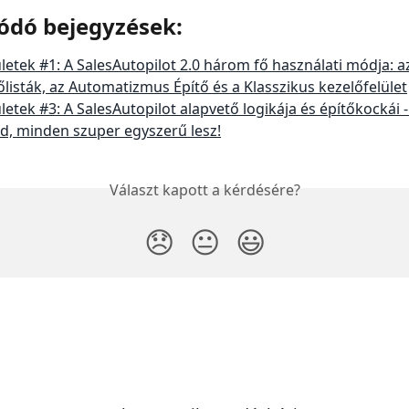
ódó bejegyzések:
letek #1: A SalesAutopilot 2.0 három fő használati módja: a
őlisták, az Automatizmus Építő és a Klasszikus kezelőfelület
letek #3: A SalesAutopilot alapvető logikája és építőkockái -
, minden szuper egyszerű lesz!
Választ kapott a kérdésére?
😞
😐
😃