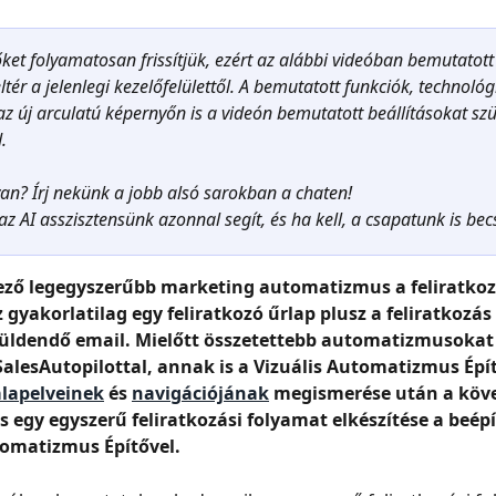
ket folyamatosan frissítjük, ezért az alábbi videóban bemutatot
ltér a jelenlegi kezelőfelülettől. A bemutatott funkciók, technoló
 az új arculatú képernyőn is a videón bemutatott beállításokat sz
.
an? Írj nekünk a jobb alsó sarokban a chaten!
az AI asszisztensünk azonnal segít, és ha kell, a csapatunk is bec
tező legegyszerűbb marketing automatizmus a feliratkoz
 gyakorlatilag egy feliratkozó űrlap plusz a feliratkozás
üldendő email. Mielőtt összetettebb automatizmusokat 
SalesAutopilottal, annak is a Vizuális Automatizmus Épít
alapelveinek
 és 
navigációjának
 megismerése után a köv
s egy egyszerű feliratkozási folyamat elkészítése a beépí
tomatizmus Építővel.