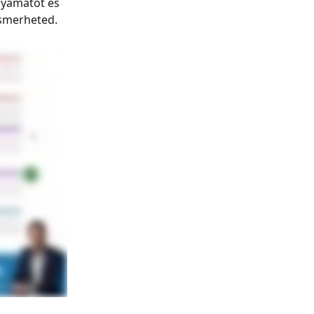
lyamatot és 
ismerheted.