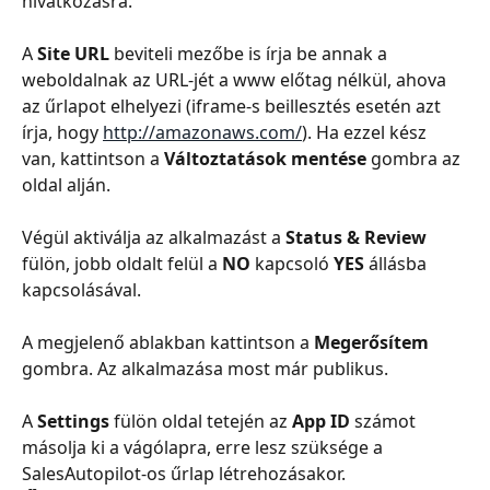
hivatkozásra.
A 
Site URL
 beviteli mezőbe is írja be annak a 
weboldalnak az URL-jét a www előtag nélkül, ahova 
az űrlapot elhelyezi (iframe-s beillesztés esetén azt 
írja, hogy 
http://amazonaws.com/
). Ha ezzel kész 
van, kattintson a 
Változtatások mentése
 gombra az 
oldal alján.
Végül aktiválja az alkalmazást a 
Status & Review
fülön, jobb oldalt felül a 
NO
 kapcsoló 
YES
 állásba 
kapcsolásával.
A megjelenő ablakban kattintson a 
Megerősítem
gombra. Az alkalmazása most már publikus.
A 
Settings
 fülön oldal tetején az 
App ID
 számot 
másolja ki a vágólapra, erre lesz szüksége a 
SalesAutopilot-os űrlap létrehozásakor.