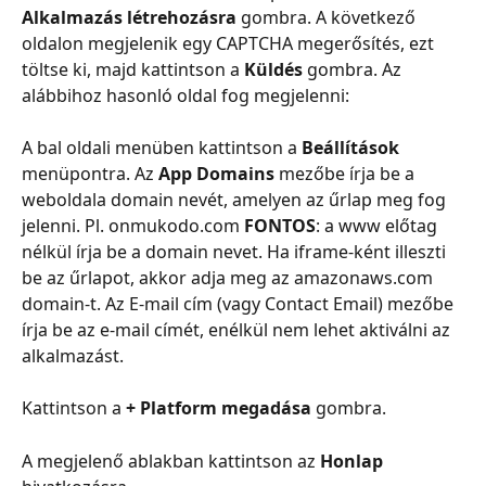
Alkalmazás létrehozásra
 gombra. A következő 
oldalon megjelenik egy CAPTCHA megerősítés, ezt 
töltse ki, majd kattintson a 
Küldés
 gombra. Az 
alábbihoz hasonló oldal fog megjelenni:
A bal oldali menüben kattintson a 
Beállítások
menüpontra. Az 
App Domains
 mezőbe írja be a 
weboldala domain nevét, amelyen az űrlap meg fog 
jelenni. Pl. onmukodo.com 
FONTOS
: a www előtag 
nélkül írja be a domain nevet. Ha iframe-ként illeszti 
be az űrlapot, akkor adja meg az amazonaws.com 
domain-t. Az E-mail cím (vagy Contact Email) mezőbe 
írja be az e-mail címét, enélkül nem lehet aktiválni az 
alkalmazást.
Kattintson a 
+ Platform megadása
 gombra.
A megjelenő ablakban kattintson az 
Honlap