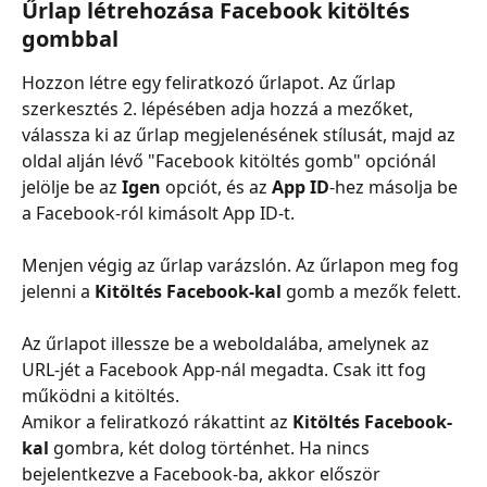
Űrlap létrehozása Facebook kitöltés 
gombbal
Hozzon létre egy feliratkozó űrlapot. Az űrlap 
szerkesztés 2. lépésében adja hozzá a mezőket, 
válassza ki az űrlap megjelenésének stílusát, majd az 
oldal alján lévő "Facebook kitöltés gomb" opciónál 
jelölje be az 
Igen
 opciót, és az 
App ID
-hez másolja be 
a Facebook-ról kimásolt App ID-t.
Menjen végig az űrlap varázslón. Az űrlapon meg fog 
jelenni a 
Kitöltés Facebook-kal
 gomb a mezők felett.
Az űrlapot illessze be a weboldalába, amelynek az 
URL-jét a Facebook App-nál megadta. Csak itt fog 
működni a kitöltés.
Amikor a feliratkozó rákattint az 
Kitöltés Facebook-
kal
 gombra, két dolog történhet. Ha nincs 
bejelentkezve a Facebook-ba, akkor először 