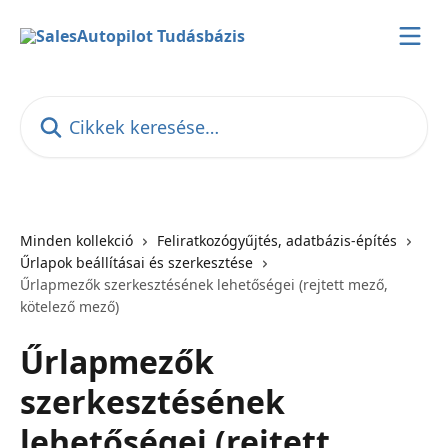
Ugrás a fő tartalomra
Cikkek keresése…
Minden kollekció
Feliratkozógyűjtés, adatbázis-építés
Űrlapok beállításai és szerkesztése
Űrlapmezők szerkesztésének lehetőségei (rejtett mező,
kötelező mező)
Űrlapmezők
szerkesztésének
lehetőségei (rejtett