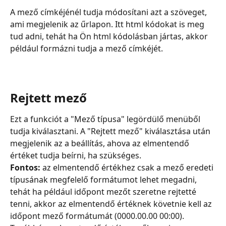
A mező címkéjénél tudja módosítani azt a szöveget, 
ami megjelenik az űrlapon. Itt html kódokat is meg 
tud adni, tehát ha Ön html kódolásban jártas, akkor 
például formázni tudja a mező címkéjét.
Rejtett mező
Ezt a funkciót a "Mező típusa" legördülő menüből 
tudja kiválasztani. A "Rejtett mező" kiválasztása után 
megjelenik az a beállítás, ahova az elmentendő 
értéket tudja beírni, ha szükséges.
Fontos:
 az elmentendő értékhez csak a mező eredeti 
típusának megfelelő formátumot lehet megadni, 
tehát ha például időpont mezőt szeretne rejtetté 
tenni, akkor az elmentendő értéknek követnie kell az 
időpont mező formátumát (0000.00.00 00:00). 