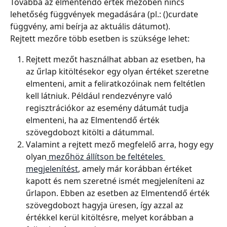
Továbbá az elmentendő érték mezőben nincs 
lehetőség függvények megadására (pl.: ()curdate 
függvény, ami beírja az aktuális dátumot).
Rejtett mezőre több esetben is szüksége lehet:
Rejtett mezőt használhat abban az esetben, ha 
az űrlap kitöltésekor egy olyan értéket szeretne 
elmenteni, amit a feliratkozóinak nem feltétlen 
kell látniuk. Például rendezvényre való 
regisztrációkor az esemény dátumát tudja 
elmenteni, ha az Elmentendő érték 
szövegdobozt kitölti a dátummal.
Valamint a rejtett mező megfelelő arra, hogy egy 
olyan
 mezőhöz állítson be feltételes 
megjelenítést
, amely már korábban értéket 
kapott és nem szeretné ismét megjeleníteni az 
űrlapon. Ebben az esetben az Elmentendő érték 
szövegdobozt hagyja üresen, így azzal az 
értékkel kerül kitöltésre, melyet korábban a 