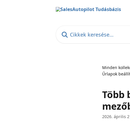
Ugrás a fő tartalomra
Cikkek keresése…
Minden kollek
Űrlapok beállí
Több 
mező
2026. április 2