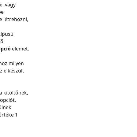
e, vagy 
be 
 létrehozni, 
típusú 
ő 
opció
 elemet.
hoz milyen 
z elkészült 
 kitöltőnek, 
 opciót.
ülnek 
értéke 1 