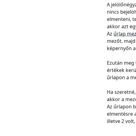
A jelölőnégy
nincs bejelö
elmenteni, t
akkor azt eg
Az 
űrlap me
mezőt, majd 
képernyőn a 
Ezután meg t
értékek kerül
űrlapon a me
Ha szeretné,
akkor a mező
Az űrlapon b
elmentésre a
illetve 2 vol