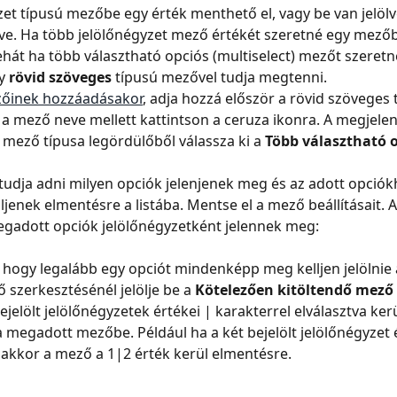
zet típusú mezőbe egy érték menthető el, vagy be van jelölv
lve. Ha több jelölőnégyzet mező értékét szeretné egy mező
ehát ha több választható opciós (multiselect) mezőt szeretne
y 
rövid szöveges
 típusú mezővel tudja megtenni.
zőinek hozzáadásakor
, adja hozzá először a rövid szöveges 
a mező neve mellett kattintson a ceruza ikonra. A megjelen
mező típusa legördülőből válassza ki a 
Több választható 
udja adni milyen opciók jelenjenek meg és az adott opciók
jenek elmentésre a listába. Mentse el a mező beállításait. A
gadott opciók jelölőnégyzetként jelennek meg:
 hogy legalább egy opciót mindenképp meg kelljen jelölnie a
 szerkesztésénél jelölje be a 
Kötelezően kitöltendő mező
ejelölt jelölőnégyzetek értékei | karakterrel elválasztva ker
 megadott mezőbe. Például ha a két bejelölt jelölőnégyzet 
t, akkor a mező a 1|2 érték kerül elmentésre.