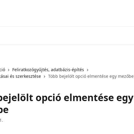
ció
Feliratkozógyűjtés, adatbázis-építés
tásai és szerkesztése
Több bejelölt opció elmentése egy mezőbe
bejelölt opció elmentése egy
be
1.