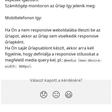
Számítógép monitoron az űrlap így jelenik meg:
Mobiltelefonon így:
Ha Ön a nem responsive weboldalába illeszti be az 
űrlapot, akkor az űrlap sem viselkedik responsive 
űrlapként.
Ha Ön saját űrlapsablont készít, akkor arra kell 
figyelnie, hogy definiálja a responsive stílusokat a 
megfelelő media query-kel, pl.: 
@media (max-device-
.
width: 800px)
Választ kapott a kérdésére?
😞
😐
😃