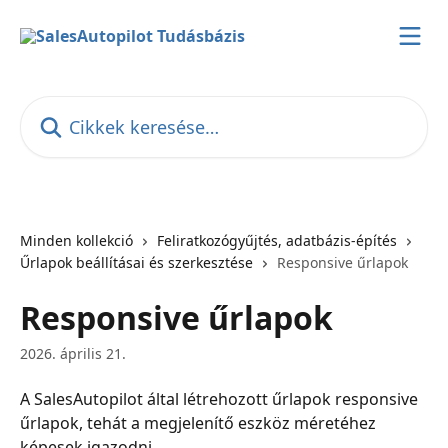
Ugrás a fő tartalomra
Cikkek keresése…
Minden kollekció
Feliratkozógyűjtés, adatbázis-építés
Űrlapok beállításai és szerkesztése
Responsive űrlapok
Responsive űrlapok
2026. április 21.
A SalesAutopilot által létrehozott űrlapok responsive 
űrlapok, tehát a megjelenítő eszköz méretéhez 
képesek igazodni.