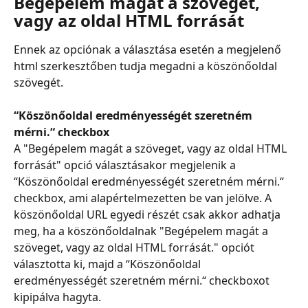
Begépelem magát a szöveget, 
vagy az oldal HTML forrását
Ennek az opciónak a választása esetén a megjelenő 
html szerkesztőben tudja megadni a köszönőoldal 
szövegét.
“Köszönőoldal eredményességét szeretném 
mérni.“ checkbox
A "Begépelem magát a szöveget, vagy az oldal HTML 
forrását" opció választásakor megjelenik a 
“Köszönőoldal eredményességét szeretném mérni.“ 
checkbox, ami alapértelmezetten be van jelölve. A 
köszönőoldal URL egyedi részét csak akkor adhatja 
meg, ha a köszönőoldalnak "Begépelem magát a 
szöveget, vagy az oldal HTML forrását." opciót 
választotta ki, majd a “Köszönőoldal 
eredményességét szeretném mérni.“ checkboxot 
kipipálva hagyta.