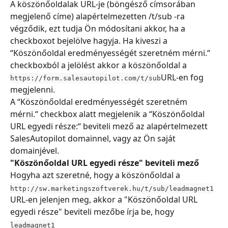
A köszönőoldalak URL-je (böngésző címsorában 
megjelenő címe) alapértelmezetten /t/sub -ra 
végződik, ezt tudja Ön módosítani akkor, ha a 
checkboxot bejelölve hagyja. Ha kiveszi a 
“Köszönőoldal eredményességét szeretném mérni.“ 
checkboxból a jelölést akkor a köszönőoldal a 
URL-en fog 
https://form.salesautopilot.com/t/sub
megjelenni.
A “Köszönőoldal eredményességét szeretném 
mérni.“ checkbox alatt megjelenik a “Köszönőoldal 
URL egyedi része:“ beviteli mező az alapértelmezett 
SalesAutopilot domainnel, vagy az Ön saját 
domainjével.
"Köszönőoldal URL egyedi része" beviteli mező
Hogyha azt szeretné, hogy a köszönőoldal a 
http://sw.marketingszoftverek.hu/t/sub/leadmagnet1
URL-en jelenjen meg, akkor a "Köszönőoldal URL 
egyedi része" beviteli mezőbe írja be, hogy 
leadmagnet1