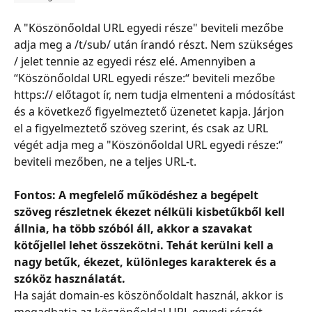
A "Köszönőoldal URL egyedi része" beviteli mezőbe 
adja meg a /t/sub/ után írandó részt. Nem szükséges 
/ jelet tennie az egyedi rész elé. Amennyiben a 
“Köszönőoldal URL egyedi része:“ beviteli mezőbe 
https:// előtagot ír, nem tudja elmenteni a módosítást 
és a következő figyelmeztető üzenetet kapja. Járjon 
el a figyelmeztető szöveg szerint, és csak az URL 
végét adja meg a "Köszönőoldal URL egyedi része:“ 
beviteli mezőben, ne a teljes URL-t.
Fontos: A megfelelő működéshez a begépelt 
szöveg részletnek ékezet nélküli kisbetűkből kell 
állnia, ha több szóból áll, akkor a szavakat 
kötőjellel lehet összekötni. Tehát kerülni kell a 
nagy betűk, ékezet, különleges karakterek és a 
szóköz használatát.
Ha saját domain-es köszönőoldalt használ, akkor is 