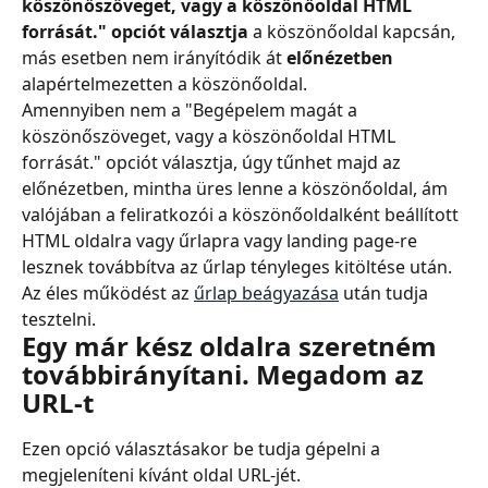
köszönőszöveget, vagy a köszönőoldal HTML 
forrását." opciót választja 
a köszönőoldal kapcsán, 
más esetben nem irányítódik át 
előnézetben
alapértelmezetten a köszönőoldal.
Amennyiben nem a "Begépelem magát a 
köszönőszöveget, vagy a köszönőoldal HTML 
forrását." opciót választja, úgy tűnhet majd az 
előnézetben, mintha üres lenne a köszönőoldal, ám 
valójában a feliratkozói a köszönőoldalként beállított 
HTML oldalra vagy űrlapra vagy landing page-re 
lesznek továbbítva az űrlap tényleges kitöltése után. 
Az éles működést az 
űrlap beágyazása
 után tudja 
tesztelni.
Egy már kész oldalra szeretném 
továbbirányítani. Megadom az 
URL-t
Ezen opció választásakor be tudja gépelni a 
megjeleníteni kívánt oldal URL-jét.