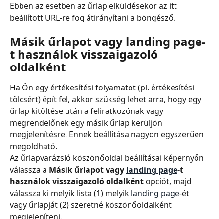
Ebben az esetben az űrlap elküldésekor az itt 
beállított URL-re fog átirányítani a böngésző.
Másik űrlapot vagy landing page-
t használok visszaigazoló 
oldalként
Ha Ön egy értékesítési folyamatot (pl. értékesítési 
tölcsért) épít fel, akkor szükség lehet arra, hogy egy 
űrlap kitöltése után a feliratkozónak vagy 
megrendelőnek egy másik űrlap kerüljön 
megjelenítésre. Ennek beállítása nagyon egyszerűen 
megoldható.
Az űrlapvarázsló köszönőoldal beállításai képernyőn 
válassza a 
Másik űrlapot vagy 
landing page
-t 
használok visszaigazoló oldalként
 opciót, majd 
válassza ki melyik lista (1) melyik 
landing page
-ét 
vagy űrlapját (2) szeretné köszönőoldalként 
megjeleníteni.