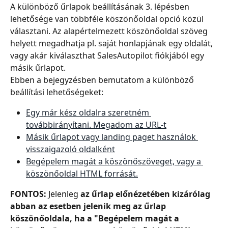
A különböző űrlapok beállításának 3. lépésben 
lehetősége van többféle köszönőoldal opció közül 
választani. Az alapértelmezett köszönőoldal szöveg 
helyett megadhatja pl. saját honlapjának egy oldalát, 
vagy akár kiválaszthat SalesAutopilot fiókjából egy 
másik űrlapot.
Ebben a bejegyzésben bemutatom a különböző 
beállítási lehetőségeket:
Egy már kész oldalra szeretném 
továbbirányítani. Megadom az URL-t
Másik űrlapot vagy landing paget használok 
visszaigazoló oldalként
Begépelem magát a köszönőszöveget, vagy a 
köszönőoldal HTML forrását.
FONTOS:
 Jelenleg 
az űrlap előnézetében kizárólag 
abban az esetben jelenik meg az űrlap 
köszönőoldala, ha a "Begépelem magát a 