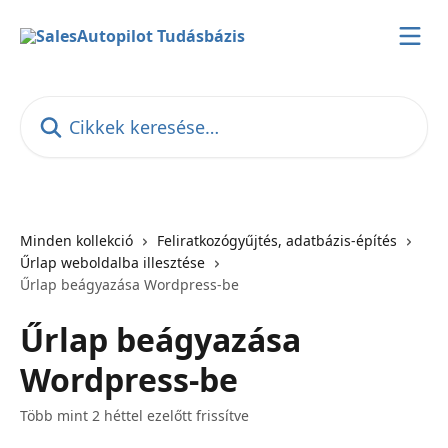
Ugrás a fő tartalomra
Cikkek keresése…
Minden kollekció
Feliratkozógyűjtés, adatbázis-építés
Űrlap weboldalba illesztése
Űrlap beágyazása Wordpress-be
Űrlap beágyazása
Wordpress-be
Több mint 2 héttel ezelőtt frissítve