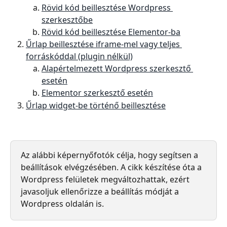
Rövid kód beillesztése Wordpress 
szerkesztőbe
Rövid kód beillesztése Elementor-ba
Űrlap beillesztése iframe-mel vagy teljes 
forráskóddal (plugin nélkül)
Alapértelmezett Wordpress szerkesztő 
esetén
Elementor szerkesztő esetén
Űrlap widget-be történő beillesztése
Az alábbi képernyőfotók célja, hogy segítsen a 
beállítások elvégzésében. A cikk készítése óta a 
Wordpress felületek megváltozhattak, ezért 
javasoljuk ellenőrizze a beállítás módját a 
Wordpress oldalán is.