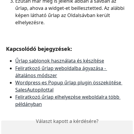
Ezután már meg is jelenik abban a sávban az 
űrlap, ahova a widget-et beillesztetted. Az alábbi 
képen látható űrlap az Oldalsávban került 
elhelyezésre.
Kapcsolódó bejegyzések:
Űrlap sablonok használata és készítése
Feliratkozó űrlap weboldalba ágyazása - 
általános módszer
Wordpress-es Popup űrlap plugin összekötése 
SalesAutopilottal
Feliratkozó űrlap elhelyezése weboldalra több 
példányban
Választ kapott a kérdésére?