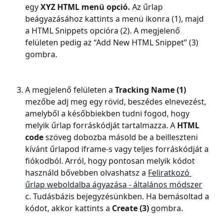
egy 
XYZ HTML menü opció.
 Az űrlap 
beágyazásához kattints a menü ikonra (1), majd 
a HTML Snippets opcióra (2). A megjelenő 
felületen pedig az “Add New HTML Snippet” (3) 
gombra.
A megjelenő felületen a 
Tracking Name (1) 
mezőbe adj meg egy rövid, beszédes elnevezést, 
amelyből a későbbiekben tudni fogod, hogy 
melyik űrlap forráskódját tartalmazza. A 
HTML 
code 
szöveg dobozba másold be a beilleszteni 
kívánt űrlapod iframe-s vagy teljes forráskódját a 
fiókodból. Arról, hogy pontosan melyik kódot 
használd bővebben olvashatsz a 
Feliratkozó 
űrlap weboldalba ágyazása - általános módszer
c. Tudásbázis bejegyzésünkben. Ha bemásoltad a 
kódot, akkor kattints a 
Create (3) 
gombra.