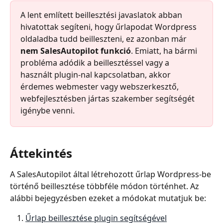
A lent említett beillesztési javaslatok abban 
hivatottak segíteni, hogy űrlapodat Wordpress 
oldaladba tudd beilleszteni, ez azonban már 
nem SalesAutopilot funkció
. Emiatt, ha bármi 
probléma adódik a beillesztéssel vagy a 
használt plugin-nal kapcsolatban, akkor 
érdemes webmester vagy webszerkesztő, 
webfejlesztésben jártas szakember segítségét 
igénybe venni.
Áttekintés
A SalesAutopilot által létrehozott űrlap Wordpress-be 
történő beillesztése többféle módon történhet. Az 
alábbi bejegyzésben ezeket a módokat mutatjuk be:
Űrlap beillesztése plugin segítségével