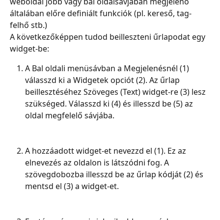
weboldal jobb vagy bal oldalsávjában megjelenő 
általában előre definiált funkciók (pl. kereső, tag-
felhő stb.)
A következőképpen tudod beilleszteni űrlapodat egy 
widget-be:
A Bal oldali menüsávban a Megjelenésnél (1) 
válasszd ki a Widgetek opciót (2). Az űrlap 
beillesztéséhez Szöveges (Text) widget-re (3) lesz 
szükséged. Válasszd ki (4) és illesszd be (5) az 
oldal megfelelő sávjába.
A hozzáadott widget-et nevezzd el (1). Ez az 
elnevezés az oldalon is látszódni fog. A 
szövegdobozba illesszd be az űrlap kódját (2) és 
mentsd el (3) a widget-et.