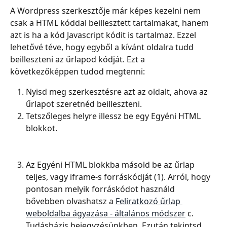
A Wordpress szerkesztője már képes kezelni nem 
csak a HTML kóddal beillesztett tartalmakat, hanem 
azt is ha a kód Javascript kódit is tartalmaz. Ezzel 
lehetővé téve, hogy egyből a kívánt oldalra tudd 
beilleszteni az űrlapod kódját. Ezt a 
következőképpen tudod megtenni:
Nyisd meg szerkesztésre azt az oldalt, ahova az 
űrlapot szeretnéd beilleszteni.
Tetszőleges helyre illessz be egy Egyéni HTML 
blokkot.
Az Egyéni HTML blokkba másold be az űrlap 
teljes, vagy iframe-s forráskódját (1). Arról, hogy 
pontosan melyik forráskódot használd 
bővebben olvashatsz a 
Feliratkozó űrlap 
weboldalba ágyazása - általános módszer
 c. 
Tudásbázis bejegyzésünkben. Ezután tekintsd 