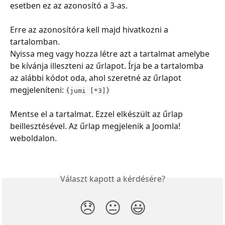
esetben ez az azonosító a 3-as.
Erre az azonosítóra kell majd hivatkozni a 
tartalomban.
Nyissa meg vagy hozza létre azt a tartalmat amelybe 
be kívánja illeszteni az űrlapot. Írja be a tartalomba 
az alábbi kódot oda, ahol szeretné az űrlapot 
megjeleníteni: 
{jumi [*3]}
Mentse el a tartalmat. Ezzel elkészült az űrlap 
beillesztésével. Az űrlap megjelenik a Joomla! 
weboldalon.
Választ kapott a kérdésére?
😞
😐
😃