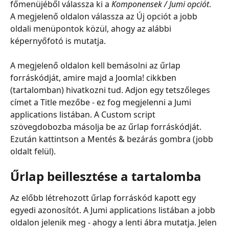
főmenüjéből válassza ki a 
Komponensek / Jumi opciót
. 
A megjelenő oldalon válassza az Új opciót a jobb 
oldali menüpontok közül, ahogy az alábbi 
képernyőfotó is mutatja.
A megjelenő oldalon kell bemásolni az űrlap 
forráskódját, amire majd a Joomla! cikkben 
(tartalomban) hivatkozni tud. Adjon egy tetszőleges 
címet a Title mezőbe - ez fog megjelenni a Jumi 
applications listában. A Custom script 
szövegdobozba másolja be az űrlap forráskódját. 
Ezután kattintson a Mentés & bezárás gombra (jobb 
oldalt felül).
Űrlap beillesztése a tartalomba
Az előbb létrehozott űrlap forráskód kapott egy 
egyedi azonosítót. A Jumi applications listában a jobb 
oldalon jelenik meg - ahogy a lenti ábra mutatja. Jelen 