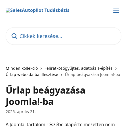
Ugrás a fő tartalomra
Cikkek keresése…
Minden kollekció
Feliratkozógyűjtés, adatbázis-építés
Űrlap weboldalba illesztése
Űrlap beágyazása Joomla!-ba
Űrlap beágyazása
Joomla!-ba
2026. április 21.
A Joomla! tartalom részébe alapértelmezetten nem 