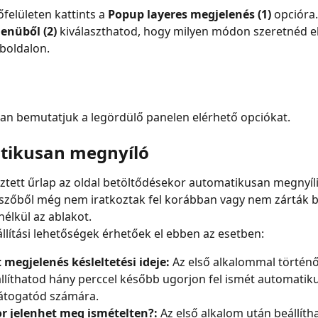
felületen kattints a 
Popup layeres megjelenés (1)
 opcióra.
enüből (2)
 kiválaszthatod, hogy milyen módon szeretnéd el
boldalon.
an bemutatjuk a legördülő panelen elérhető opciókat.
tikusan megnyíló
esztett űrlap az oldal betöltődésekor automatikusan megnyíli
szőből még nem iratkoztak fel korábban vagy nem zárták b
nélkül az ablakot.
állítási lehetőségek érhetőek el ebben az esetben:
 megjelenés késleltetési ideje:
 Az első alkalommal történő
llíthatod hány perccel később ugorjon fel ismét automatik
látogatód számára.
r jelenhet meg ismételten?:
 Az első alkalom után beállíth