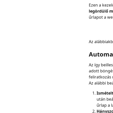
Ezen a kezelő
legördülő m
űrlapot a we
Az alábbiakb
Automa
Az így beill
adott böngé
feliratkozás 
Az alábbi be
Ismételt
után beá
űrlap a 
Hányszo