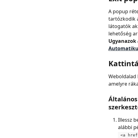
A popup réte
tartózkodik a
látogatók ak
lehetőség ar
Ugyanazok a 
Automatiku
Kattintá
Weboldalad b
amelyre rákat
Általános
szerkeszt
Illessz b
alábbi pé
 <a href