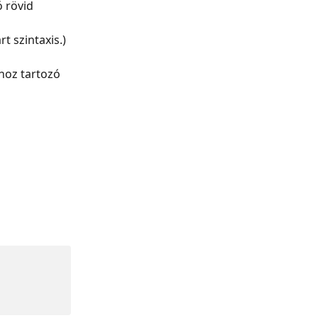
 rövid 
t szintaxis.)
hoz tartozó 