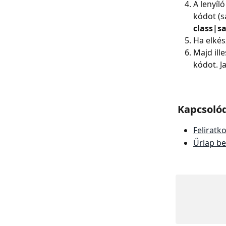
A lenyíl
kódot (
class|s
Ha elkés
Majd ill
kódot. J
Kapcsoló
Feliratk
Űrlap b