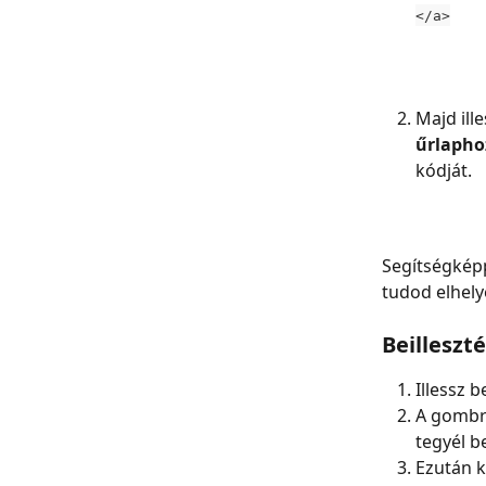
</a>
Majd ille
űrlaphoz
kódját.
Segítségkép
tudod elhely
Beilleszt
Illessz b
A gombra
tegyél be
Ezután k