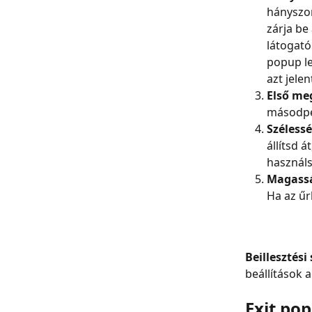
hányszor
zárja be
látogató
popup le
azt jele
Első meg
másodpe
Szélessé
állítsd 
használs
Magass
Ha az űr
Beillesztési
beállítások 
Exit po