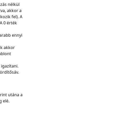
zás nélkül 
tva, akkor a 
zik fel). A 
A 0 érték 
arabb ennyi 
ak akkor 
ablont 
gazítani. 
ördítősáv.
rint utána a 
g elé.