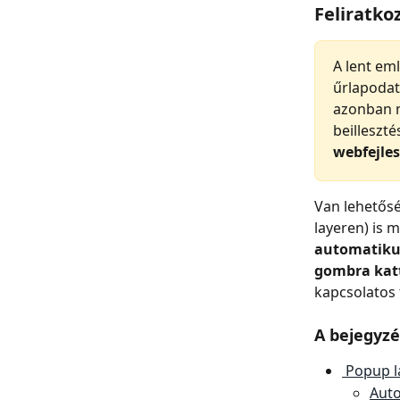
Feliratko
A lent eml
űrlapodat
azonban 
beilleszt
webfejles
Van lehetős
layeren) is 
automatik
gombra kat
kapcsolatos 
A bejegyzé
 Popup 
Aut