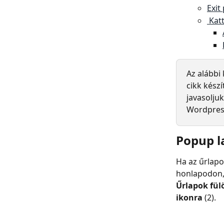
Exit
 Kat
Az alábbi
cikk kész
javasoljuk
Wordpres
Popup l
Ha az űrlapo
honlapodon, 
Űrlapok fül
ikonra
 (2).