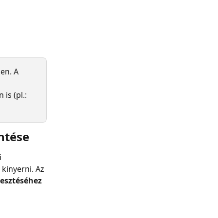
en. A 
 
is (pl.: 
ntése
 
kinyerni. Az 
lesztéséhez 