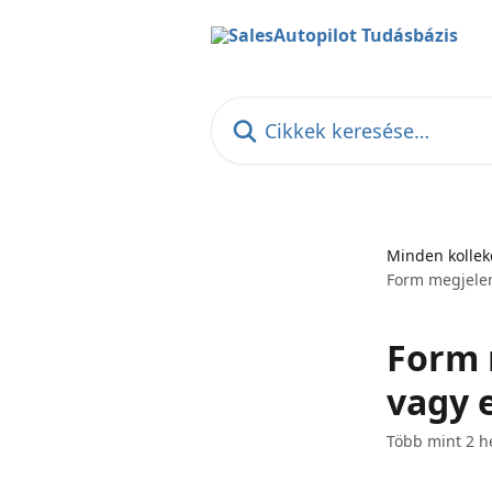
Ugrás a fő tartalomra
Cikkek keresése…
Minden kollek
Form megjelen
Form 
vagy 
Több mint 2 hét