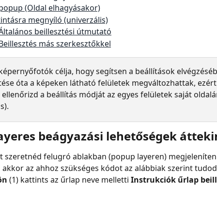
 popup (Oldal elhagyásakor)
tintásra megnyíló (univerzális)
Általános beillesztési útmutató
Beillesztés más szerkesztőkkel
 képernyőfotók célja, hogy segítsen a beállítások elvégzéséb
ítése óta a képeken látható felületek megváltozhattak, ezért
 ellenőrizd a beállítás módját az egyes felületek saját oldalán 
s).
ayeres beágyazási lehetőségek átteki
t szeretnéd felugró ablakban (popup layeren) megjeleníteni
akkor az ahhoz szükséges kódot az alábbiak szerint tudod 
ön 
(1) kattints az űrlap neve melletti 
Instrukciók űrlap beil