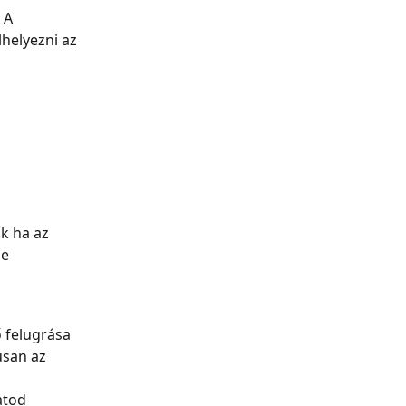
 A 
helyezni az 
k ha az 
e 
 felugrása 
usan az 
atod 