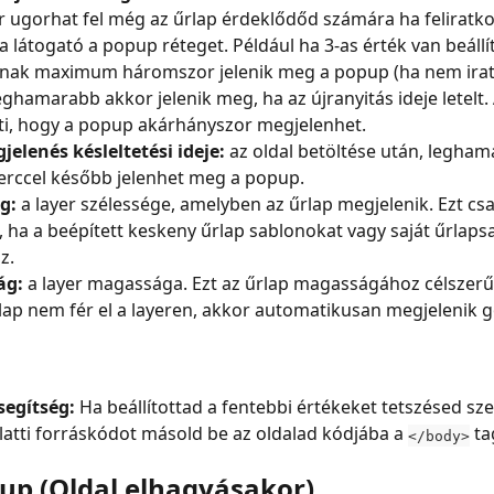
 ugorhat fel még az űrlap érdeklődőd számára ha feliratko
 a látogató a popup réteget. Például ha 3-as érték van beállí
nak maximum háromszor jelenik meg a popup (ha nem iratko
ghamarabb akkor jelenik meg, ha az újranyitás ideje letelt. 
nti, hogy a popup akárhányszor megjelenhet.
jelenés késleltetési ideje:
 az oldal betöltése után, legham
rccel később jelenhet meg a popup.
g:
 a layer szélessége, amelyben az űrlap megjelenik. Ezt cs
át, ha a beépített keskeny űrlap sablonokat vagy saját űrlaps
z.
ág:
 a layer magassága. Ezt az űrlap magasságához célszerű i
lap nem fér el a layeren, akkor automatikusan megjelenik g
 segítség:
 Ha beállítottad a fentebbi értékeket tetszésed sze
alatti forráskódot másold be az oldalad kódjába a 
 ta
</body>
pup (Oldal elhagyásakor)