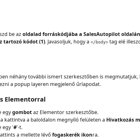
szd be az 
oldalad forráskódjába a SalesAutopilot oldalán
 tartozó kódot (1)
. Javasoljuk, hogy a 
 tag elé illes
</body>
pen néhány további ismert szerkesztőben is megmutatjuk,
ezni a popup layeren megjelenő űrlapodat.
és Elementorral
e egy
 gombot
 az Elementor szerkesztőbe.
 kattintva a baloldalon megnyíló felületen a 
Hivatkozás 
 egy '
#
'-t.
attints a mellette lévő 
fogaskerék ikon
ra.