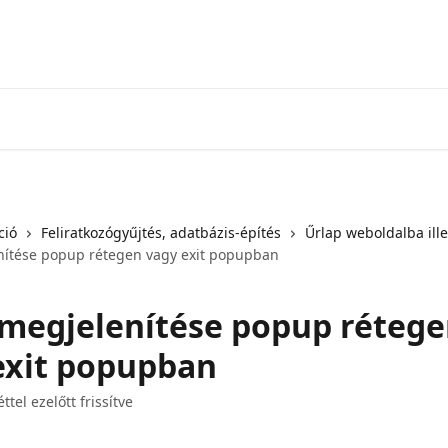
ció
Feliratkozógyűjtés, adatbázis-építés
Űrlap weboldalba ill
ítése popup rétegen vagy exit popupban
megjelenítése popup réteg
exit popupban
tel ezelőtt frissítve