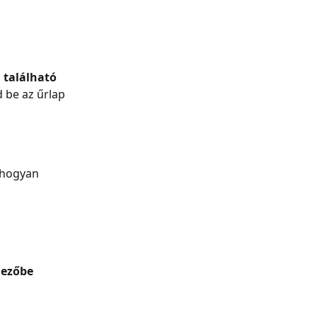
 található 
zd be az űrlap 
 hogyan 
mezőbe