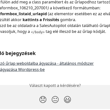
ó fülön add meg a class paramétert és az űrlapodhoz tartozó
saformbox_106210_207001
)
 a következő formátumban: 
aformbox_listaid_urlapid
 (az elementor esetében ez az elvár
zültél akkor 
kattints a Frissítés
 gombra.
eszd be az oldaladra a SalesAutopilot oldalán található űrlap
avasoljuk, hogy a 
 tag elé illeszd be az űrlap kódját.
</body>
dó bejegyzések
ozó űrlap weboldalba ágyazása - általános módszer
eágyazása Wordpress-be
Választ kapott a kérdésére?
😞
😐
😃