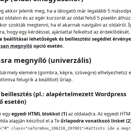
g akkor jelenik meg, ha a látogató már legalább 5 másodp
z oldalon és az egér kurzorát az oldal felső 5 pixelén áthúzz
kor szokták megtenni, ha el akarnak navigálni az oldalról. Íg
ra, hogy egy kérdéssel, ajánlattal felkeltsd az érdeklődését.
beállításai lehetőségek és beillesztési segédlet érvénye
san megnyíló
 opció esetén
.
sra megnyíló (univerzális)
ármely elemére (gombra, képre, szövegre) elhelyezhetsz eg
tintva felugrik a beállított űrlap.
 beillesztés (pl.: alapértelmezett Wordpress 
ő esetén)
e egy 
egyedi HTML blokkot (1)
 az oldaladra. Az egyedi HTM
lda alapján készítsd el a Te 
űrlapodra vonatkozó linket (2
="#" class="saformbox_106210_207001">Kattints ide a megr