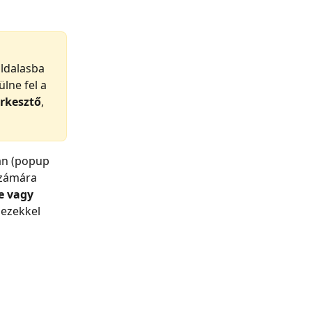
ldalasba 
lne fel a 
rkesztő
, 
an (popup 
számára 
e vagy 
 ezekkel 