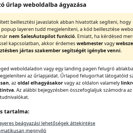
zó űrlap weboldalba ágyazása
ített beillesztési javaslatok abban hivatottak segíteni, hogy 
 popup layeren tudd megjeleníteni, a kód beillesztése webo
már 
nem SalesAutopilot funkció
. Emiatt, ha kérdésed merü
éssel kapcsolatban, akkor érdemes 
webmester
 vagy 
websze
ztésben jártas szakember segítségét igénybe venni
.
éged weboldaladon vagy egy landing pagen felugró ablakb
megjeleníteni az űrlapjaidat. Űrlapod felugorhat látogatóid 
usan
, az 
oldal elhagyásakor
 vagy az oldalon valamely 
linkr
tintva
. Az alábbi bejegyzésben összefoglaljuk számodra az
tudnivalókat.
s tartalma:
layeres beágyazási lehetőségek áttekintése
omatikusan megnyíló