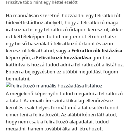
Frissítve több mint egy héttel ezelőtt
Ha manuálisan szeretnél hozzáadni egy feliratkozót 
hírlevél listádhoz ahelyett, hogy a feliratkozó maga 
iratkozna fel egy feliratkozó űrlapon keresztül, akkor 
ezt kétféleképpen tudod megtenni. Létrehozhatsz 
egy belső használatú feliratkozó űrlapot és azon 
keresztül felírathatod, vagy a 
Feliratkozók listázása
képernyőn, a 
Feliratkozó hozzáadása
 gombra 
kattintva is hozzá tudod adni a feliratkozót a listához. 
Ebben a bejegyzésben ez utóbbi megoldást fogom 
bemutatni.
A megjelenő képernyőn tudod megadni a feliratkozó 
adatait. Az email cím szintaktikailag ellenőrzésre 
kerül és csak helyes formátumú adat esetén tudod 
elmenteni a feliratkozót. Az alábbi képen láthatod, 
hogy nem csak a feliratkozó alapadatait tudod 
megadni, hanem további általad létrehozott 