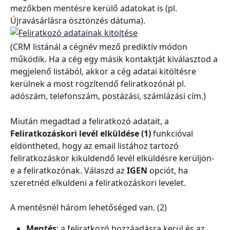
mezőkben mentésre kerülő adatokat is (pl. 
Újravásárlásra ösztönzés dátuma).
(CRM listánál a cégnév mező prediktív módon 
működik. Ha a cég egy másik kontaktját kiválasztod a 
megjelenő listából, akkor a cég adatai kitöltésre 
kerülnek a most rögzítendő feliratkozónál pl. 
adószám, telefonszám, postázási, számlázási cím.)
Miután megadtad a feliratkozó adatait, a 
Feliratkozáskori levél elküldése (1) 
funkcióval 
eldöntheted, hogy az email listához tartozó 
feliratkozáskor kiküldendő levél elküldésre kerüljön-
e a feliratkozónak. Válaszd az 
IGEN 
opciót, ha 
szeretnéd elküldeni a feliratkozáskori levelet.
A mentésnél három lehetőséged van. (2)
Mentés
: a feliratkozó hozzáadásra kerül és az 