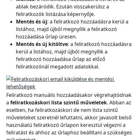
ablak bezáródik. Ezután visszakerülsz a 
feliratkozók listázása képernyője.
Mentés és új
: a feliratkozó hozzáadásra kerül a 
listához, majd újból megnyílik a feliratkozó 
hozzáadása űrlap üresen.
Mentés és új kitöltve
: a feliratkozó hozzáadásra 
kerül a listához, majd újból megnyílik a 
feliratkozó hozzáadása űrlap az előző 
feliratkozónál megadott adatokkal.
Feliratkozó manuális hozzáadásakor végrehajtódnak 
a 
feliratkozáskori lista szintű műveletek
. Abban az 
esetben, ha feliratkozáskori de nem lista szintű 
műveleteket szeretnél lefuttatni, akkor javasolt belső 
használatú feliratkozó űrlapon keresztül végezni a 
felíratást és ahhoz az űrlaphoz beállítani a szükséges 
műveleteket.