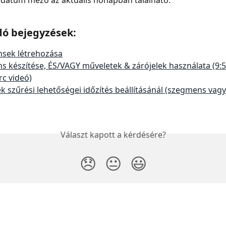
dó bejegyzések:
sek létrehozása
 készítése, ÉS/VAGY műveletek & zárójelek használata (9:52
rc videó)
k szűrési lehetőségei időzítés beállításánál (szegmens vagy 
Választ kapott a kérdésére?
😞
😐
😃