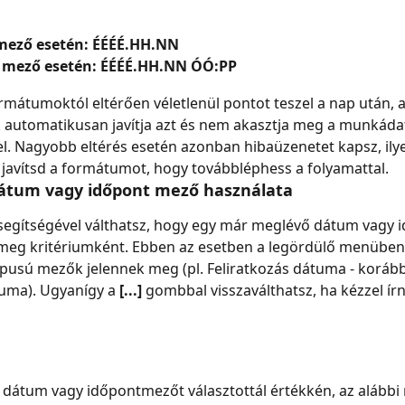
ező esetén: ÉÉÉÉ.HH.NN
 mező esetén: ÉÉÉÉ.HH.NN ÓÓ:PP
ormátumoktól eltérően véletlenül pontot teszel a nap után, a
 automatikusan javítja azt és nem akasztja meg a munkáda
l. Nagyobb eltérés esetén azonban hibaüzenetet kapsz, ily
 javítsd a formátumot, hogy továbbléphess a folyamattal.
átum vagy időpont mező használata
egítségével válthatsz, hogy egy már meglévő dátum vagy i
meg kritériumként. Ebben az esetben a legördülő menüben
ípusú mezők jelennek meg (pl. Feliratkozás dátuma - korább
uma). Ugyanígy a 
[...]
 gombbal visszaválthatsz, ha kézzel ír
átum vagy időpontmezőt választottál értékkén, az alábbi r