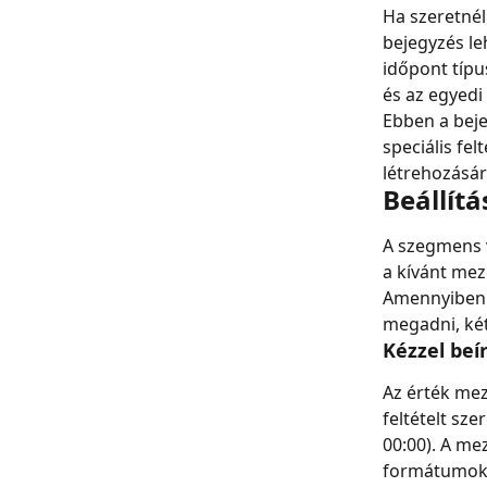
Ha szeretnél
bejegyzés le
időpont típu
és az egyedi
Ebben a bej
speciális fel
létrehozásár
Beállítá
A szegmens v
a kívánt mez
Amennyiben o
megadni, két
Kézzel beí
Az érték mez
feltételt sze
00:00). A me
formátumok 