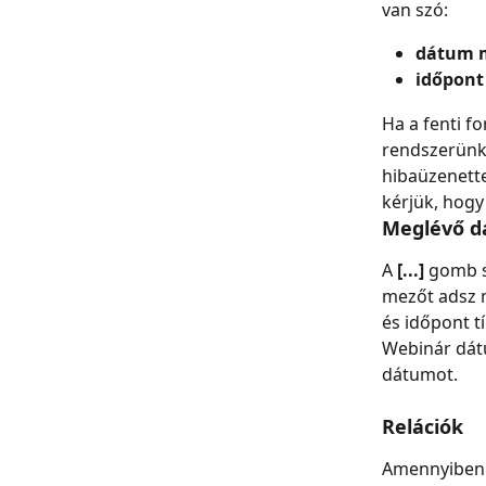
van szó:
dátum m
időpont
Ha a fenti f
rendszerünk
hibaüzenette
kérjük, hogy
Meglévő d
A 
[...]
 gomb s
mezőt adsz 
és időpont t
Webinár dát
dátumot.
Relációk
Amennyiben d