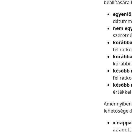
beállítására
egyenlő
dátumma
nem egy
szeretnél
korábba
feliratk
korábba
korábbi 
később 
feliratk
később 
értékkel
Amennyiben 
lehetőségekk
x nappal
az adot