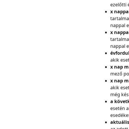
ezelőtti
x nappa
tartalma
nappal e
x nappal
tartalma
nappal e
évfordul
akik ese
x nap m
mező pon
x nap m
akik ese
még kés
a követ
esetén a
esedékes
aktuáli
az adott