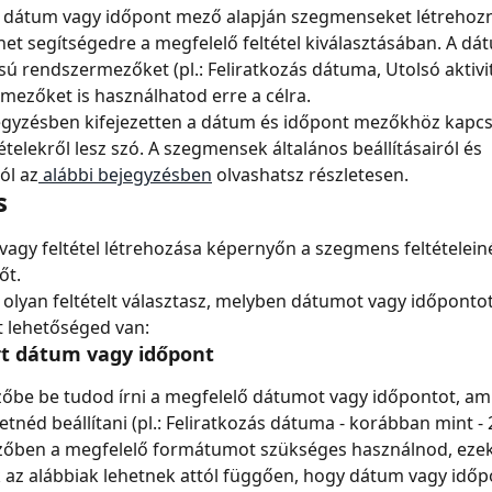
 dátum vagy időpont mező alapján szegmenseket létrehozni
het segítségedre a megfelelő feltétel kiválasztásában. A dá
sú rendszermezőket (pl.: Feliratkozás dátuma, Utolsó aktiv
 mezőket is használhatod erre a célra.
egyzésben kifejezetten a dátum és időpont mezőkhöz kapc
tételekről lesz szó. A szegmensek általános beállításairól és 
ól az
 alábbi bejegyzésben
 olvashatsz részletesen.
s
agy feltétel létrehozása képernyőn a szegmens feltételeinél
őt.
lyan feltételt választasz, melyben dátumot vagy időpontot 
 lehetőséged van:
rt dátum vagy időpont
őbe be tudod írni a megfelelő dátumot vagy időpontot, ami
retnéd beállítani (pl.: Feliratkozás dátuma - korábban mint -
zőben a megfelelő formátumot szükséges használnod, ezek 
az alábbiak lehetnek attól függően, hogy dátum vagy időp