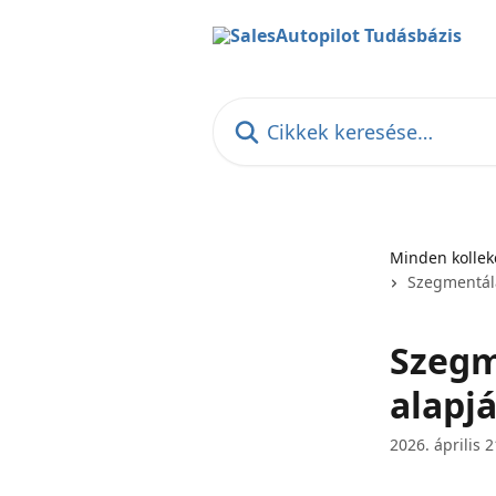
Ugrás a fő tartalomra
Cikkek keresése…
Minden kollek
Szegmentál
Szegm
alapj
2026. április 2