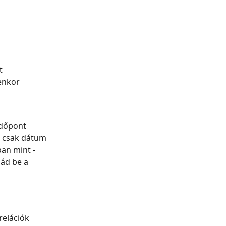
 
t 
enkor 
dőpont 
 csak dátum 
an mint - 
nád be a 
elációk 