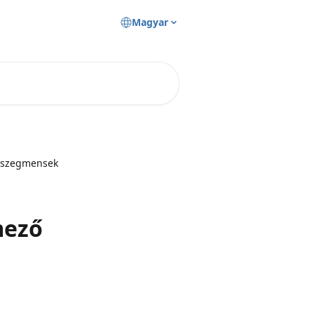
Magyar
, szegmensek
mező