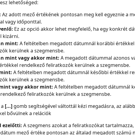
 lesz lehetőséged:
:
 Az adott mező értékének pontosan meg kell egyeznie a m
l vagy időponttal.
enlő: 
Ez az opció akkor lehet megfelelő, ha egy konkrét d
 kizárni.
n mint:
 A feltételben megadott dátumnál korábbi értékkel
ozók kerülnek a szegmensbe.
n mint vagy akkor mint:
 A megadott dátummal azonos va
értékkel rendelkező feliratkozók kerülnek a szegmensbe.
mint:
 A feltételben megadott dátumnál későbbi értékkel r
ozók kerülnek a szegmensbe.
mint vagy akkor mint:
 A feltételben megadott dátumnál k
 rendelkező feliratkozók kerülnek a szegmensbe.
a 
[...]
 gomb segítségével váltottál kézi megadásra, az alább
el bővülnek a relációk
 ezelőtti:
 A szegmens azokat a feliratkozókat tartalmazza, 
t dátum mező értéke pontosan az általad megadott számú n