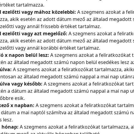
 értéket tartalmazza.
l ezelőtti vagy mához közelebbi:
 A szegmens azokat a feli
zza, akik esetén az adott dátum mező az általad megadott
zelőtti vagy annál frissebb értéket tartalmaz.
 ezelőtti vagy azt megelőző:
 A szegmens azokat a felirat
zza, akik esetén az adott dátum mező az általad megadott
zelőtti vagy annál korábbi értéket tartalmaz.
ó x napon belül lesz: 
A szegmens azokat a feliratkozókat t
tén az általad megadott számú napon belül esedékes lesz az
úlva:
 A szegmens azokat a feliratkozókat tartalmazza, akik
tosan az általad megadott számú nappal a mai nap utánra
úlva vagy később:
 A szegmens azokat a feliratkozókat tar
tén a dátum az általad megadott számú nappal a mai nap u
őbbre esik.
kező x napban:
 A szegmens azokat a feliratkozókat tartalm
 dátum a mai naptól számítva az általad megadott számú n
 lesz.
s hónap:
 A szegmens azokat a feliratkozókat tartalmazza, a
 dátum mező az aktuális hónapban található.