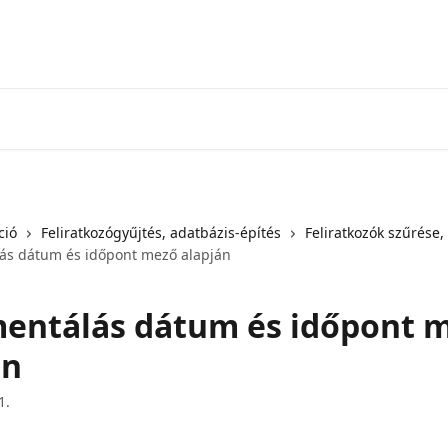
ció
Feliratkozógyűjtés, adatbázis-építés
Feliratkozók szűrése
ás dátum és időpont mező alapján
entálás dátum és időpont 
án
1.