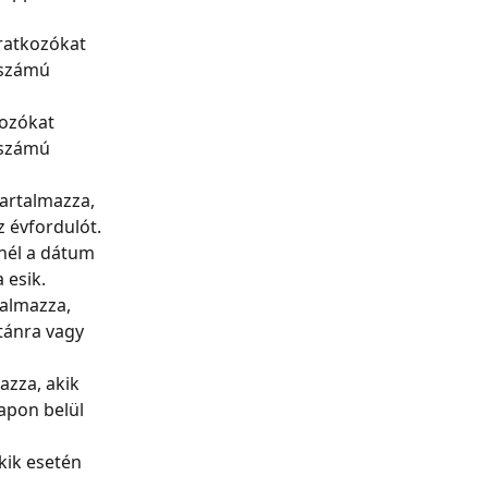
ratkozókat 
 számú 
kozókat 
 számú 
artalmazza, 
 évfordulót.
nél a dátum 
 esik.
talmazza, 
tánra vagy 
azza, akik 
apon belül 
kik esetén 