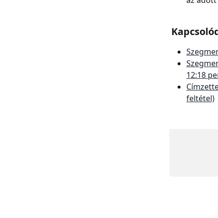
Kapcsoló
Szegmen
Szegmens
12:18 pe
Címzette
feltétel)