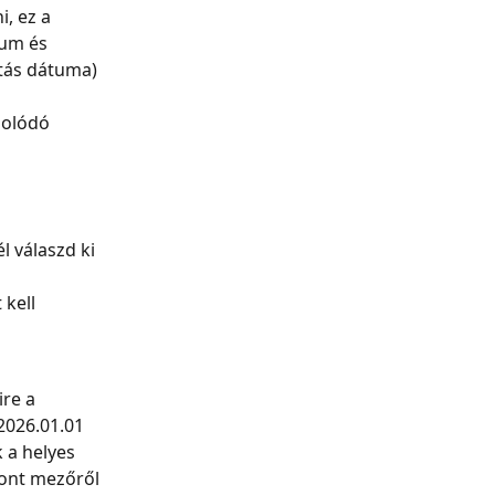
, ez a 
tum és 
itás dátuma) 
solódó 
 válaszd ki 
kell 
re a 
 2026.01.01 
a helyes 
ont mezőről 