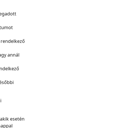
egadott 
átumot 
 rendelkező 
gy annál 
endelkező 
ésőbbi 
i 
akik esetén 
appal 