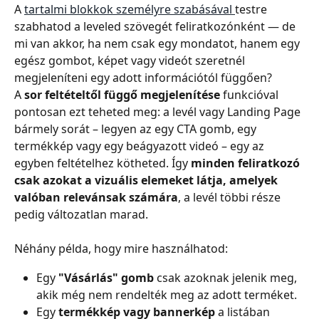
A 
tartalmi blokkok személyre szabásával 
testre 
szabhatod a leveled szövegét feliratkozónként — de 
mi van akkor, ha nem csak egy mondatot, hanem egy 
egész gombot, képet vagy videót szeretnél 
megjeleníteni egy adott információtól függően? 
A 
sor feltételtől függő megjelenítése
 funkcióval 
pontosan ezt teheted meg: a levél vagy Landing Page 
bármely sorát – legyen az egy CTA gomb, egy 
termékkép vagy egy beágyazott videó – egy az 
egyben feltételhez kötheted. Így 
minden feliratkozó 
csak azokat a vizuális elemeket látja, amelyek 
valóban relevánsak számára
, a levél többi része 
pedig változatlan marad.
Néhány példa, hogy mire használhatod:
Egy 
"Vásárlás" gomb
 csak azoknak jelenik meg, 
akik még nem rendelték meg az adott terméket.
Egy 
termékkép vagy bannerkép
 a listában 