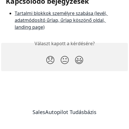
Kapcsolódó bejegyzések
Tartalmi blokkok személyre szabása (levél, 
adatmódosító űrlap, űrlap köszönő oldal, 
landing page)
Választ kapott a kérdésére?
😞
😐
😃
SalesAutopilot Tudásbázis