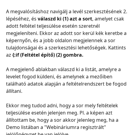
A megvalósításhoz navigálj a levél szerkesztésének 2. 
lépéséhez, és 
válaszd ki (1) azt a sort
, amelyet csak 
adott feltétel teljesülése esetén szeretnél 
megjeleníteni. Ekkor az adott sor kerül kék keretbe a 
képernyőn, és a jobb oldalon megjelennek a sor 
tulajdonságai és a szerkesztési lehetőségek. Kattints 
az 
{:if (Feltétel építő) (2) gombra.
A megjelenő ablakban válaszd ki a listát, amelyre a 
levelet fogod küldeni, és amelynek a mezőiben 
található adatok alapján a feltételrendszert be fogod 
állítani.
Ekkor meg tudod adni, hogy a sor mely feltételek 
teljesülése esetén jelenjen meg. Pl. a képen azt 
állítottam be, hogy a sor akkor jelenleg meg, ha a 
Demo listában a "Webináriumra regisztrált" 
jelölőnégyzet be van jelölve.