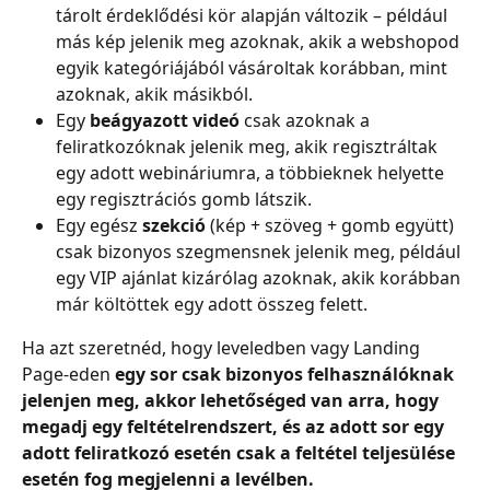
tárolt érdeklődési kör alapján változik – például 
más kép jelenik meg azoknak, akik a webshopod 
egyik kategóriájából vásároltak korábban, mint 
azoknak, akik másikból.
Egy 
beágyazott videó
 csak azoknak a 
feliratkozóknak jelenik meg, akik regisztráltak 
egy adott webináriumra, a többieknek helyette 
egy regisztrációs gomb látszik.
Egy egész 
szekció
 (kép + szöveg + gomb együtt) 
csak bizonyos szegmensnek jelenik meg, például 
egy VIP ajánlat kizárólag azoknak, akik korábban 
már költöttek egy adott összeg felett.
Ha azt szeretnéd, hogy leveledben vagy Landing 
Page-eden 
egy sor csak bizonyos felhasználóknak 
jelenjen meg, akkor lehetőséged van arra, hogy 
megadj egy feltételrendszert, és az adott sor egy 
adott feliratkozó esetén csak a feltétel teljesülése 
esetén fog megjelenni a levélben.