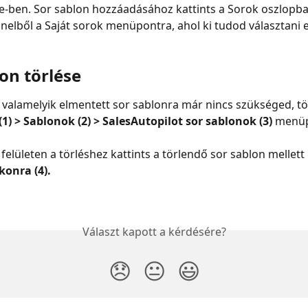
-ben. Sor sablon hozzáadásához kattints a Sorok oszlopba
nelből a Saját sorok menüpontra, ahol ki tudod választani 
on törlése
alamelyik elmentett sor sablonra már nincs szükséged, tö
(1) > Sablonok (2) > SalesAutopilot sor sablonok (3)
 menüp
felületen a törléshez kattints a törlendő sor sablon mellett 
konra (4).
Választ kapott a kérdésére?
😞
😐
😃