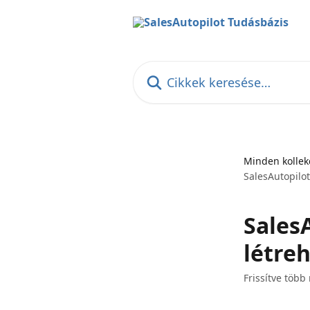
Ugrás a fő tartalomra
Cikkek keresése…
Minden kollek
SalesAutopilot
SalesA
létreh
Frissítve több