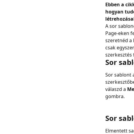
Ebben a cik
hogyan tudo
létrehozása
A sor sablon
Page-eken fe
szeretnéd a 
csak egyszer
szerkesztés 
Sor sab
Sor sablont 
szerkesztőbe
válaszd a 
Me
gombra.
Sor sab
Elmentett sa