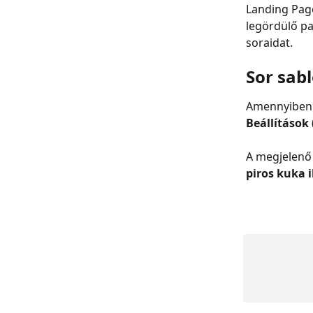
Landing Page
legördülő pa
soraidat.
Sor sabl
Amennyiben v
Beállítások 
A megjelenő 
piros kuka i