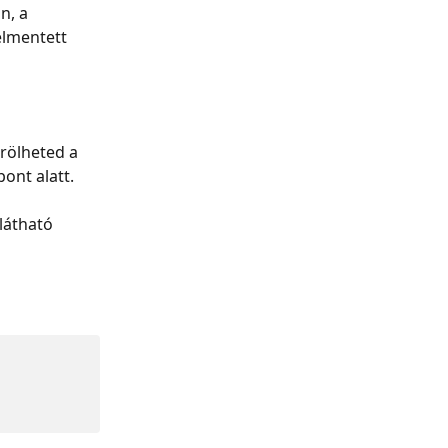
n, a 
elmentett 
rölheted a 
ont alatt.
látható 