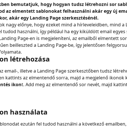
kben bemutatjuk, hogy hogyan tudsz létrehozni sor sabl
d az elmentett sablonokat felhasználni akár egy új ema
kor, akár egy Landing Page szerkesztésénél.
ok nagy előnye, hogy ezeket mind a hírleveleidben, mind a 
l tudod használni, így például ha egy kiküldött email egyes 
Landing Page-en is megjeleníteni, az emailből elmentett sor
űen beilleszted a Landing Page-be, így jelentősen felgyorsul
folyamata.
lon létrehozása
az email-, illetve a Landing Page szerkesztőben tudsz létreho
n kattints az elmentendő sorra, majd a megjelenő ikonok k
ntés ikon
t. Add meg az elmentendő sor nevét, majd kattin
lon használata
blonodat ezután fel tudod használni a következő emailben,