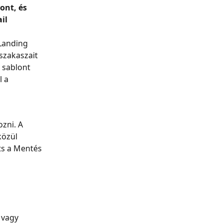
ont, és 
il 
Landing 
szakaszait 
 sablont 
 a 
zni. A 
özül 
ts a Mentés 
 vagy 