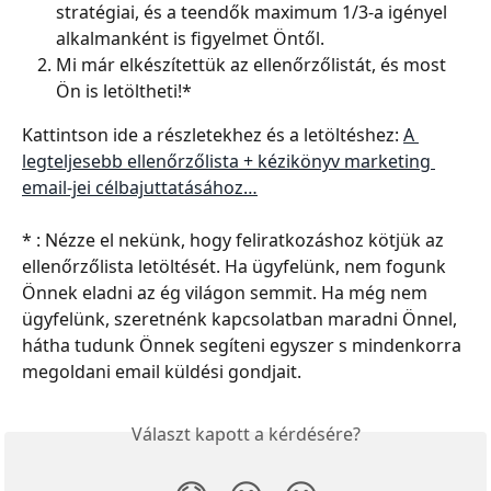
stratégiai, és a teendők maximum 1/3-a igényel 
alkalmanként is figyelmet Öntől.
Mi már elkészítettük az ellenőrzőlistát, és most 
Ön is letöltheti!*
Kattintson ide a részletekhez és a letöltéshez: 
A 
legteljesebb ellenőrzőlista + kézikönyv marketing 
email-jei célbajuttatásához…
* : Nézze el nekünk, hogy feliratkozáshoz kötjük az 
ellenőrzőlista letöltését. Ha ügyfelünk, nem fogunk 
Önnek eladni az ég világon semmit. Ha még nem 
ügyfelünk, szeretnénk kapcsolatban maradni Önnel, 
hátha tudunk Önnek segíteni egyszer s mindenkorra 
megoldani email küldési gondjait.
Választ kapott a kérdésére?