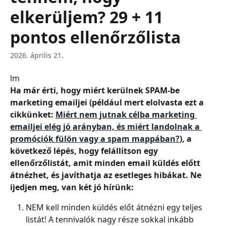
elkerüljem? 29 + 11
pontos ellenőrzőlista
2026. április 21.
lm
Ha már érti, hogy miért kerülnek SPAM-be 
marketing emailjei (például mert elolvasta ezt a 
cikkünket: 
Miért nem jutnak célba marketing 
emailjei elég jó arányban, és miért landolnak a 
promóciók fülön vagy a spam mappában?
), a 
következő lépés, hogy felállítson egy 
ellenőrzőlistát, amit minden email küldés előtt 
átnézhet, és javíthatja az esetleges hibákat. Ne 
ijedjen meg, van két jó hírünk:
NEM kell minden küldés előt átnézni egy teljes 
listát! A tennivalók nagy része sokkal inkább 