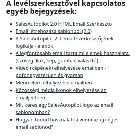
A levélszerkesztővel kapcsolatos 
egyéb bejegyzések:
SalesAutopilot 2.0 HTML Email Szerkesztő
Email létrehozása sablonból (2.0)
A SalesAutopilot 2.0 email szerkesztőjének 
logikája - alapok
A legfontosabb email tartalmi elemek használata 
(szöveg, link, kép, gomb, elválasztó)
Videó (képének) elhelyezése emailben - 
pofonegyszerűen és gyorsan
Menü elem elhelyezése emailben
Közösségi média ikonok elhelyezése az 
emailjeidben
Mit keres egy SalesAutopilot logo az email 
sablonomban?
Hogyan tudod használatba venni az új céges 
email sablonod?