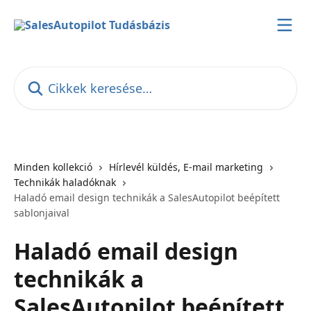
Ugrás a fő tartalomra
Cikkek keresése…
Minden kollekció
Hírlevél küldés, E-mail marketing
Technikák haladóknak
Haladó email design technikák a SalesAutopilot beépített
sablonjaival
Haladó email design
technikák a
SalesAutopilot beépített