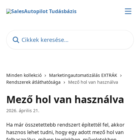
Ugrás a fő tartalomra
Cikkek keresése…
Minden kollekció
Marketingautomatizálás EXTRÁK
Rendszerek átláthatósága
Mező hol van használva
Mező hol van használva
2026. április 21.
Ha már összetettebb rendszert építettél fel, akkor 
hasznos lehet tudni, hogy egy adott mező hol van 
felhasználva, milyen levelekben, műveletekben, 