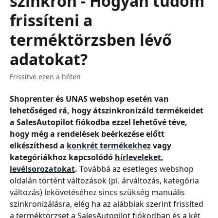
szinkron - Hogyan tudom
frissíteni a
terméktörzsben lévő
adatokat?
Frissítve ezen a héten
Shoprenter és UNAS webshop
esetén van 
lehetőséged rá, hogy átszinkronizáld termékeidet 
a SalesAutopilot fiókodba ezzel lehetővé téve, 
hogy még a rendelések beérkezése előtt 
elkészíthesd a 
konkrét termékekhez
 vagy 
kategóriákhoz kapcsolódó 
hírleveleket
, 
levélsorozatokat
.
 Továbbá az esetleges webshop 
oldalán történt változások (pl. árváltozás, kategória 
változás) lekövetéséhez sincs szükség manuális 
szinkronizálásra, elég ha az alábbiak szerint frissíted 
a terméktörzset a SalesAutopilot fiókodban és a két 