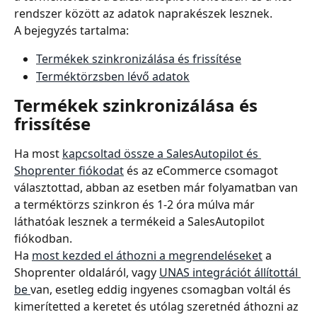
rendszer között az adatok naprakészek lesznek.
A bejegyzés tartalma:
Termékek szinkronizálása és frissítése
Terméktörzsben lévő adatok
Termékek szinkronizálása és 
frissítése
Ha most 
kapcsoltad össze a SalesAutopilot és 
Shoprenter fiókodat
 és az eCommerce csomagot 
választottad, abban az esetben már folyamatban van 
a terméktörzs szinkron és 1-2 óra múlva már 
láthatóak lesznek a termékeid a SalesAutopilot 
fiókodban.
Ha 
most kezded el áthozni a megrendeléseket
 a 
Shoprenter oldaláról, vagy 
UNAS integrációt állítottál 
be 
van, esetleg eddig ingyenes csomagban voltál és 
kimerítetted a keretet és utólag szeretnéd áthozni az 