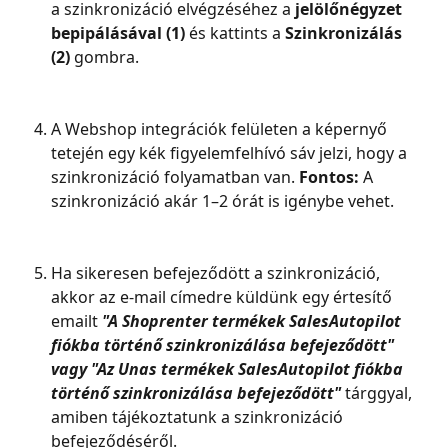
a szinkronizáció elvégzéséhez a
 jelölőnégyzet 
bepipálásával (1)
 és kattints a
 Szinkronizálás 
(2)
 gombra.
A Webshop integrációk felületen a képernyő 
tetején egy kék figyelemfelhívó sáv jelzi, hogy a 
szinkronizáció folyamatban van. 
Fontos:
 A 
szinkronizáció akár 1–2 órát is igénybe vehet.
Ha sikeresen befejeződött a szinkronizáció, 
akkor az e-mail címedre küldünk egy értesítő 
emailt 
"A Shoprenter termékek SalesAutopilot 
fiókba történő szinkronizálása befejeződött" 
vagy "Az Unas termékek SalesAutopilot fiókba 
történő szinkronizálása befejeződött"
 tárggyal, 
amiben tájékoztatunk a szinkronizáció 
befejeződéséről.