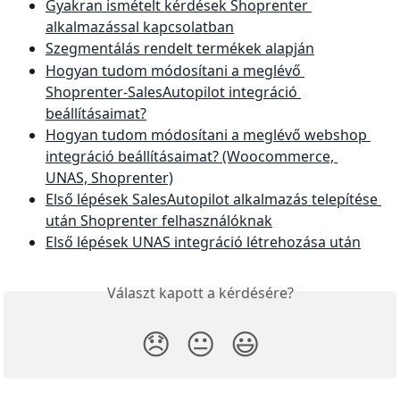
Gyakran ismételt kérdések Shoprenter 
alkalmazással kapcsolatban
Szegmentálás rendelt termékek alapján
Hogyan tudom módosítani a meglévő 
Shoprenter-SalesAutopilot integráció 
beállításaimat?
Hogyan tudom módosítani a meglévő webshop 
integráció beállításaimat? (Woocommerce, 
UNAS, Shoprenter)
Első lépések SalesAutopilot alkalmazás telepítése 
után Shoprenter felhasználóknak
Első lépések UNAS integráció létrehozása után
Választ kapott a kérdésére?
😞
😐
😃