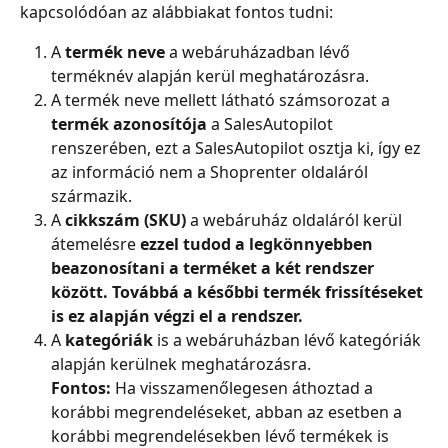
kapcsolódóan az alábbiakat fontos tudni:
A 
termék neve
 a webáruházadban lévő 
terméknév alapján kerül meghatározásra.
A termék neve mellett látható számsorozat a 
termék azonosítója
 a SalesAutopilot 
renszerében, ezt a SalesAutopilot osztja ki, így ez 
az információ nem a Shoprenter oldaláról 
származik.
A 
cikkszám (SKU)
 a webáruház oldaláról kerül 
átemelésre 
ezzel tudod a legkönnyebben 
beazonosítani a terméket a két rendszer 
között. Továbbá a későbbi termék frissítéseket 
is ez alapján végzi el a rendszer.
A 
kategóriák
 is a webáruházban lévő kategóriák 
alapján kerülnek meghatározásra.
Fontos:
 Ha visszamenőlegesen áthoztad a 
korábbi megrendeléseket, abban az esetben a 
korábbi megrendelésekben lévő termékek is 