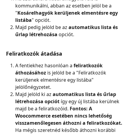
kommunikálni, abban az esetben jelöl be a 
"
Kosárelhagyók kerüljenek elmentésre egy 
listába
" opciót.
Majd pedig jelöld be az 
automatikus lista és 
űrlap létrehozása
 opciót.
Feliratkozók átadása
A fentiekhez hasonlóan a 
feliratkozók 
áthozásához
 is jelöld be a "Feliratkozók 
kerüljenek elmentésre egy listába" 
jelölőnégyzetet.
Majd jelöld ki az 
automatikus lista és űrlap 
létrehozása opciót
 így egy új listába kerülnek 
majd be a feliratkozóid. 
Fontos: A 
Woocommerce esetében nincs lehetőség 
visszamenőlegesen áthozni a feliratkozókat.
Ha mégis szeretnéd később áthozni korábbi 