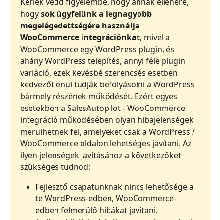
Kérlek vedd figyelembe, hogy annak ellenére, 
hogy 
sok ügyfelünk a legnagyobb 
megelégedettségére használja 
WooCommerce integrációnkat
, mivel a 
WooCommerce egy WordPress plugin, és 
ahány WordPress telepítés, annyi féle plugin 
variáció, ezek kevésbé szerencsés esetben 
kedvezőtlenül tudják befolyásolni a WordPress 
bármely részének működését. Ezért egyes 
esetekben a SalesAutopilot - WooCommerce 
integráció működésében olyan hibajelenségek 
merülhetnek fel, amelyeket csak a WordPress / 
WooCommerce oldalon lehetséges javítani. Az 
ilyen jelenségek javításához a következőket 
szükséges tudnod:
Fejlesztő csapatunknak nincs lehetősége a 
te WordPress-edben, WooCommerce-
edben felmerülő hibákat javítani.