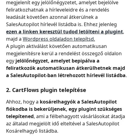
megjelenít egy jelölőnégyzetet, amelyet bejelölve 
feliratkozhatnak a hírleveleidre és a rendelés 
leadását követően azonnal átkerülnek a 
SalesAutopilot hírlevél listádba is. Ehhez jelenleg
ezen a linken keresztül tudod letölteni a plugint
, 
majd a 
Wordpress oldaladon telepítsd.
A plugin aktiválást követően automatikusan 
megjelenítésre kerül a rendelést összegző oldalon 
egy 
jelölőnégyzet, amelyet bepipálva a 
feliratkozók automatikusan átkerülhetnek majd 
a SalesAutopilot-ban létrehozott hírlevél listádba
.
2. CartFlows plugin telepítése
Ahhoz, hogy a
 kosárelhagyók a SalesAutopilot 
fiókodba is bekerüljenek, egy plugint szükséges 
telepítened
, ami a félbehagyott vásárlásokat átadja 
az általad megjelölt idő elteltével a SalesAutopilot 
Kosárelhagyó listádba.