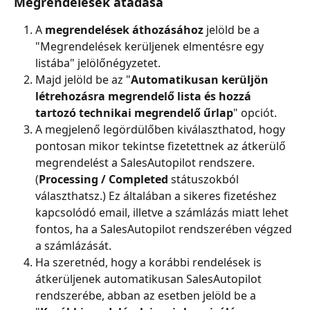
Megrendelések átadása
A 
megrendelések áthozásához
 jelöld be a 
"Megrendelések kerüljenek elmentésre egy 
listába" jelölőnégyzetet.
Majd jelöld be az "
Automatikusan kerüljön 
létrehozásra megrendelő lista és hozzá 
tartozó technikai megrendelő űrlap
" opciót.
A megjelenő legördülőben kiválaszthatod, hogy 
pontosan mikor tekintse fizetettnek az átkerülő 
megrendelést a SalesAutopilot rendszere. 
(
Processing / Completed
 státuszokból 
választhatsz.) Ez általában a sikeres fizetéshez 
kapcsolódó email, illetve a számlázás miatt lehet 
fontos, ha a SalesAutopilot rendszerében végzed 
a számlázását.
Ha szeretnéd, hogy a korábbi rendelések is 
átkerüljenek automatikusan SalesAutopilot 
rendszerébe, abban az esetben jelöld be a 