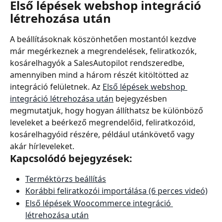
Első lépések webshop integráció 
létrehozása után
A beállításoknak köszönhetően mostantól kezdve 
már megérkeznek a megrendelések, feliratkozók, 
kosárelhagyók a SalesAutopilot rendszeredbe, 
amennyiben mind a három részét kitöltötted az 
integráció felületnek. Az 
Első lépések webshop 
integráció létrehozása után
 bejegyzésben 
megmutatjuk, hogy hogyan állíthatsz be különböző 
leveleket a beérkező megrendelőid, feliratkozóid, 
kosárelhagyóid részére, például utánkövető vagy 
akár hírleveleket.
Kapcsolódó bejegyzések:
Terméktörzs beállítás
Korábbi feliratkozói importálása (6 perces videó)
Első lépések Woocommerce integráció 
létrehozása után