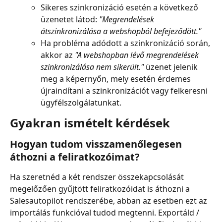
Sikeres szinkronizáció esetén a következő 
üzenetet látod: 
"Megrendelések 
átszinkronizálása a webshopból befejeződött."
Ha probléma adódott a szinkronizáció során, 
akkor az 
"A webshopban lévő megrendelések 
szinkronizálása nem sikerült."
 üzenet jelenik 
meg a képernyőn, mely esetén érdemes 
újraindítani a szinkronizációt vagy felkeresni 
ügyfélszolgálatunkat.
Gyakran ismételt kérdések
Hogyan tudom visszamenőlegesen 
áthozni a feliratkozóimat?
Ha szeretnéd a két rendszer összekapcsolását 
megelőzően gyűjtött feliratkozóidat is áthozni a 
Salesautopilot rendszerébe, abban az esetben ezt az 
importálás funkcióval tudod megtenni. Exportáld / 