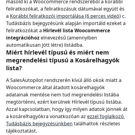
másold ki a Woocommerce rendszeréből a korábbi 
feliratkozókat, a feliratkozásuk dátumával együtt és 
a 
Korábbi feliratkozói importálása (6 perces videó)
 c. 
Tudásbázis bejegyzésünk alapján importáld ezeket a 
feliratkozókat a 
Hírlevél lista Woocommerce 
integrációhoz
 elnevezésű (amennyiben 
automatikusan jött létre) listádba.
Miért hírlevél típusú és miért nem 
megrendelési típusú a Kosárelhagyók 
lista?
A SalesAutopilot rendszerén kívül álló okok miatt a 
Woocommerce által átadott kosárelhagyók 
adatainak mentése nem tud megrendelési listába 
megtörténni, ezért kerülnek Hírlevél típusú listába. 
Azzal kapcsolatban, hogy így milyen adatok jönnek át 
a kosárelhagyókra vonatkozóan az 
ezzel foglalkozó 
Tudásbázis bejegyzésünkben
 találhattok részletes 
tájékoztatást.