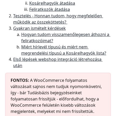
Kosárelhagyók átadása
Feliratkozók átadása
Tesztelés - Honnan tudom, hogy megfelelően 
működik az összeköttetés? 
Gyakran ismételt kérdések
Hogyan tudom visszamenőlegesen áthozni a 
feliratkozóimat?
Miért hírlevél típusú és miért nem 
megrendelési típusú a Kosárelhagyók lista?
Első lépések webshop integráció létrehozása 
után
FONTOS:
 A WooCommerce folyamatos 
változásait sajnos nem tudjuk nyomonkövetni, 
így - bár Tudásbázis bejegyzéseinket 
folyamatosan frissítjük - előfordulhat, hogy a 
WooCommerce felületén kisebb változások 
megjelentek, melyeket mi nem frissítettük. 