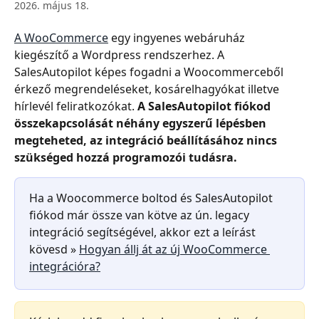
2026. május 18.
A WooCommerce
 egy ingyenes webáruház 
kiegészítő a Wordpress rendszerhez. A 
SalesAutopilot képes fogadni a Woocommerceből 
érkező megrendeléseket, kosárelhagyókat illetve 
hírlevél feliratkozókat. 
A SalesAutopilot fiókod 
összekapcsolását néhány egyszerű lépésben 
megteheted, az integráció beállításához nincs 
szükséged hozzá programozói tudásra.
Ha a Woocommerce boltod és SalesAutopilot 
fiókod már össze van kötve az ún. legacy 
integráció segítségével, akkor ezt a leírást 
kövesd » 
Hogyan állj át az új WooCommerce 
integrációra?