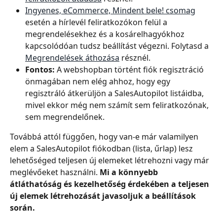
Ingyenes, eCommerce, Mindent bele! csomag
esetén a hírlevél feliratkozókon felül a 
megrendelésekhez és a kosárelhagyókhoz 
kapcsolódóan tudsz beállítást végezni. Folytasd a 
Megrendelések áthozása
 résznél.
Fontos:
 A webshopban történt fiók regisztráció 
önmagában nem elég ahhoz, hogy egy 
regisztráló átkerüljön a SalesAutopilot listáidba, 
mivel ekkor még nem számít sem feliratkozónak, 
sem megrendelőnek.
Továbbá attól függően, hogy van-e már valamilyen 
elem a SalesAutopilot fiókodban (lista, űrlap) lesz 
lehetőséged teljesen új elemeket létrehozni vagy már 
meglévőeket használni. 
Mi a könnyebb 
átláthatóság és kezelhetőség érdekében a teljesen 
új elemek létrehozását javasoljuk a beállítások 
során.