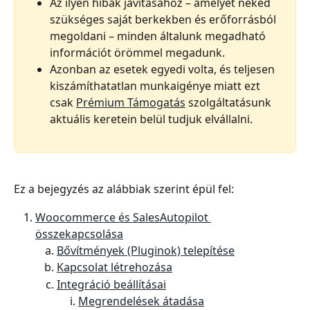
Az ilyen hibák javításához – amelyet neked 
szükséges saját berkekben és erőforrásból 
megoldani – minden általunk megadható 
információt örömmel megadunk.
Azonban az esetek egyedi volta, és teljesen 
kiszámíthatatlan munkaigénye miatt ezt 
csak 
Prémium Támogatás
 szolgáltatásunk 
aktuális keretein belül tudjuk elvállalni.
Ez a bejegyzés az alábbiak szerint épül fel:
Woocommerce és SalesAutopilot 
összekapcsolása
Bővítmények (Pluginok) telepítése
Kapcsolat létrehozása
Integráció beállításai
Megrendelések átadása