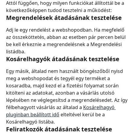
Attól függően, hogy milyen funkciókat állítottál be a 
következőképpen tudod tesztelni a működést:
Megrendelések átadásának tesztelése
Adj le egy rendelést a webshopodban. Ha megfelelő 
az összeköttetés, abban az esetben pár percen belül 
be kell érkeznie a megrendelésnek a Megrendelési 
listádba.
Kosárelhagyók átadásának tesztelése
Egy másik, általad nem használt böngészőből nyisd 
meg a webshopodat és tegyél egy terméket a 
kosaradba, majd kezd el a fizetési folyamat során 
kitölteni az adatokat, azonban a vásárlás utolsó 
lépésében ne véglegesítsd a megrendelésedet. Az így 
félbehagyott vásárlás az általad a 
Kosárelhagyó 
pluginban beállított idő
 elteltével kerül be a 
Kosárelhagyó listába.
Feliratkozók átadásának tesztelése