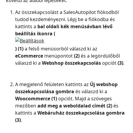
kövesd az alábbi lépéseket:
Az összekapcsolást a SalesAutopilot fiókodból 
tudod kezdeményezni. Lépj be a fiókodba és 
kattints a 
bal oldali kék menüsávban lévő 
beállítás ikonra (
) (1)
 a felső menüsorból válaszd ki az 
eCommerce
 menüpontot 
(2)
 és a legördülőből 
válaszd ki a 
Webshop összekapcsolás
 opciót 
(3)
.
A megjelenő felületen kattints az 
Új webshop 
összekapcsolása gombra
 és válaszd ki a 
Woocommerce (1)
 opciót. Majd a szöveges 
mezőben 
add meg a weboldalad címét (2)
 és 
kattints a 
Webáruház összekapcsolása gombra 
(3)
.