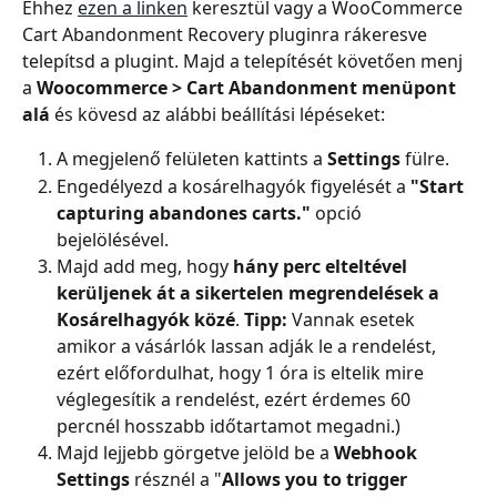
Ehhez 
ezen a linken
 keresztül vagy a WooCommerce 
Cart Abandonment Recovery pluginra rákeresve 
telepítsd a plugint. Majd a telepítését követően menj 
a 
Woocommerce > Cart Abandonment menüpont 
alá
 és kövesd az alábbi beállítási lépéseket:
A megjelenő felületen kattints a
 Settings
 fülre.
Engedélyezd a kosárelhagyók figyelését a 
"Start 
capturing abandones carts."
 opció 
bejelölésével.
Majd add meg, hogy 
hány perc elteltével 
kerüljenek át a sikertelen megrendelések a 
Kosárelhagyók közé
. 
Tipp:
 Vannak esetek 
amikor a vásárlók lassan adják le a rendelést, 
ezért előfordulhat, hogy 1 óra is eltelik mire 
véglegesítik a rendelést, ezért érdemes 60 
percnél hosszabb időtartamot megadni.)
Majd lejjebb görgetve jelöld be a 
Webhook 
Settings
 résznél a "
Allows you to trigger 