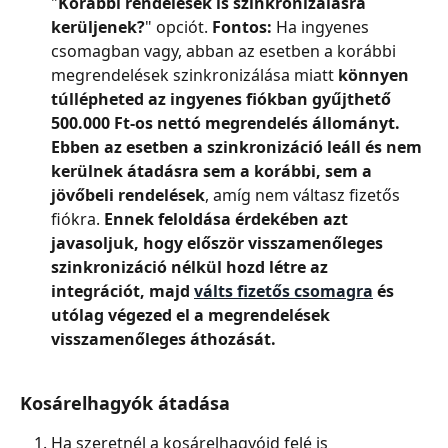
"
Korábbi rendelések is szinkronizálásra 
kerüljenek?
" opciót. 
Fontos:
 Ha ingyenes 
csomagban vagy, abban az esetben a korábbi 
megrendelések szinkronizálása miatt 
könnyen 
túllépheted az ingyenes fiókban gyűjthető 
500.000 Ft-os nettó megrendelés állományt.
Ebben az esetben a szinkronizáció leáll és nem 
kerülnek átadásra sem a korábbi, sem a 
jövőbeli rendelések
, amíg nem váltasz fizetős 
fiókra. 
Ennek feloldása érdekében azt 
javasoljuk, hogy először visszamenőleges 
szinkronizáció nélkül hozd létre az 
integrációt, majd 
válts fizetős csomagra
 és 
utólag végezed el a megrendelések 
visszamenőleges áthozását.
Kosárelhagyók átadása
Ha szeretnél a kosárelhagyóid felé is 