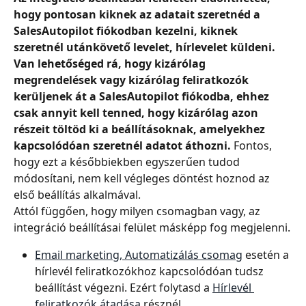
hogy pontosan kiknek az adatait szeretnéd a 
SalesAutopilot fiókodban kezelni, kiknek 
szeretnél utánkövető levelet, hírlevelet küldeni. 
Van lehetőséged rá, hogy kizárólag 
megrendelések vagy kizárólag feliratkozók 
kerüljenek át a SalesAutopilot fiókodba, ehhez 
csak annyit kell tenned, hogy kizárólag azon 
részeit töltöd ki a beállításoknak, amelyekhez 
kapcsolódóan szeretnél adatot áthozni.
 Fontos, 
hogy ezt a későbbiekben egyszerűen tudod 
módosítani, nem kell végleges döntést hoznod az 
első beállítás alkalmával.
Attól függően, hogy milyen csomagban vagy, az 
integráció beállításai felület másképp fog megjelenni.
Email marketing, Automatizálás csomag
 esetén a 
hírlevél feliratkozókhoz kapcsolódóan tudsz 
beállítást végezni. Ezért folytasd a 
Hírlevél 
feliratkozók átadása
 résznél.