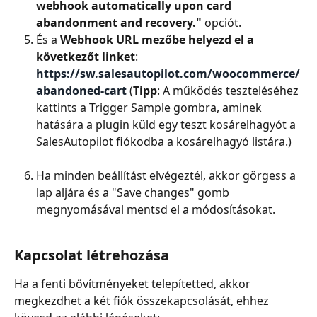
webhook automatically upon card 
abandonment and recovery."
 opciót.
És a 
Webhook URL mezőbe helyezd el a 
következőt linket
: 
https://sw.salesautopilot.com/woocommerce/
abandoned-cart
 (
Tipp
: A működés teszteléséhez 
kattints a Trigger Sample gombra, aminek 
hatására a plugin küld egy teszt kosárelhagyót a 
SalesAutopilot fiókodba a kosárelhagyó listára.)
Ha minden beállítást elvégeztél, akkor görgess a 
lap aljára és a "Save changes" gomb 
megnyomásával mentsd el a módosításokat.
Kapcsolat létrehozása
Ha a fenti bővítményeket telepítetted, akkor 
megkezdhet a két fiók összekapcsolását, ehhez 