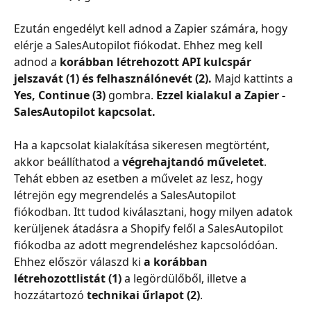
Ezután engedélyt kell adnod a Zapier számára, hogy 
elérje a SalesAutopilot fiókodat. Ehhez meg kell 
adnod a 
korábban létrehozott API kulcspár 
jelszavát (1) és felhasználónevét (2).
 Majd kattints a 
Yes, Continue (3)
 gombra. 
Ezzel kialakul a Zapier - 
SalesAutopilot kapcsolat.
Ha a kapcsolat kialakítása sikeresen megtörtént, 
akkor beállíthatod a 
végrehajtandó műveletet
. 
Tehát ebben az esetben a művelet az lesz, hogy 
létrejön egy megrendelés a SalesAutopilot 
fiókodban. Itt tudod kiválasztani, hogy milyen adatok 
kerüljenek átadásra a Shopify felől a SalesAutopilot 
fiókodba az adott megrendeléshez kapcsolódóan.
Ehhez először válaszd ki 
a korábban 
létrehozott
listát (1)
 a legördülőből, illetve a 
hozzátartozó 
technikai űrlapot (2)
.