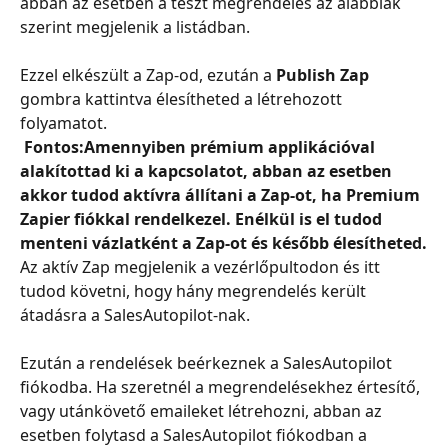
abban az esetben a teszt megrendelés az alábbiak 
szerint megjelenik a listádban.
Ezzel elkészült a Zap-od, ezután a 
Publish Zap
gombra kattintva élesítheted a létrehozott 
folyamatot.
 Fontos:
Amennyiben prémium applikációval 
alakítottad ki a kapcsolatot, abban az esetben 
ak
kor tudod aktívra állítani a Zap-ot, ha Premium 
Zapier fiókkal rendelkezel. Enélkül is el tudod 
menteni vázlatként a Zap-ot és később élesítheted.
Az aktív Zap megjelenik a vezérlőpultodon és itt 
tudod követni, hogy hány megrendelés került 
átadásra a SalesAutopilot-nak.
Ezután a rendelések beérkeznek a SalesAutopilot 
fiókodba. Ha szeretnél a megrendelésekhez értesítő, 
vagy utánkövető emaileket létrehozni, abban az 
esetben folytasd a SalesAutopilot fiókodban a 