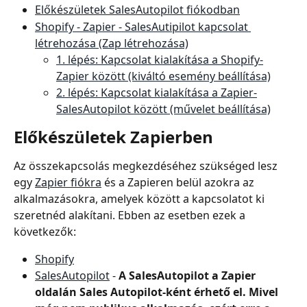
Előkészületek SalesAutopilot fiókodban
Shopify - Zapier - SalesAutipilot kapcsolat 
létrehozása (Zap létrehozása)
1. lépés: Kapcsolat kialakítása a Shopify-
Zapier között (kiváltó esemény beállítása)
2. lépés: Kapcsolat kialakítása a Zapier-
SalesAutopilot között (művelet beállítása)
Előkészületek Zapierben
Az összekapcsolás megkezdéséhez szükséged lesz 
egy 
Zapier fiókra
 és a Zapieren belül azokra az 
alkalmazásokra, amelyek között a kapcsolatot ki 
szeretnéd alakítani. Ebben az esetben ezek a 
következők:
Shopify
SalesAutopilot
 - 
A SalesAutopilot a Zapier 
oldalán Sales Autopilot-ként érhető el. Mivel 