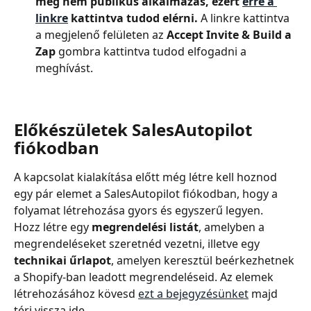
még nem publikus alkalmazás, ezért 
erre a 
linkre
 kattintva tudod elérni. 
A linkre kattintva 
a megjelenő felületen az 
Accept Invite & Build a 
Zap
 gombra kattintva tudod elfogadni a 
meghívást.
Előkészületek SalesAutopilot 
fiókodban
A kapcsolat kialakítása előtt még létre kell hoznod 
egy pár elemet a SalesAutopilot fiókodban, hogy a 
folyamat létrehozása gyors és egyszerű legyen.
Hozz létre egy 
megrendelési listát
, amelyben a 
megrendeléseket szeretnéd vezetni, illetve egy 
technikai űrlapot
, amelyen keresztül beérkezhetnek 
a Shopify-ban leadott megrendeléseid. Az elemek 
létrehozásához kövesd 
ezt a bejegyzésünket
 majd 
térj vissza ide.