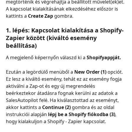
megtörténik és végrehajtja a beállított művelet(ek)et.
A kapcsolat kialakításának elkezdéséhez először is 
kattints a
 Create Zap
 gombra.
1. lépés: Kapcsolat kialakítása a Shopify-
Zapier között (kiváltó esemény 
beállítása)
A megjelenő képernyőn válaszd ki a 
Shopify
appját.
Ezután a legördülő menüből a 
New Order (1)
 opciót. 
Ez lesz a kiváltó esemény, tehát ez az esemény fogja 
aktiválni a Zap-ot és egy új megrendelés 
beérkeztekor átadásra fognak kerülni az adatok a 
SalesAutopilot felé. Ha kiválasztottad az eseményt, 
akkor kattints a 
Continue (2)
 gombra és az oldal 
instrukciói alapján 
lépj be a Shopify fiókodba (3)
, 
hogy kialakuljon a Shopify - Zapier kapcsolat.