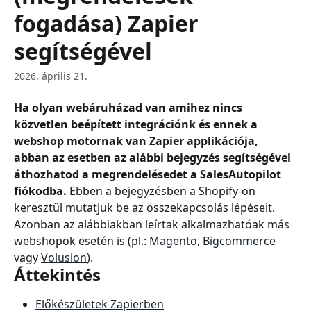
fogadása) Zapier
segítségével
2026. április 21.
Ha olyan webáruházad van amihez nincs 
közvetlen beépített integrációnk és ennek a 
webshop motornak van Zapier applikációja, 
abban az esetben az alábbi bejegyzés segítségével 
áthozhatod a megrendelésedet a SalesAutopilot 
fiókodba.
 Ebben a bejegyzésben a Shopify-on 
keresztül mutatjuk be az összekapcsolás lépéseit. 
Azonban az alábbiakban leírtak alkalmazhatóak más 
webshopok esetén is (pl.: 
Magento
, 
Bigcommerce
vagy 
Volusion
).
Áttekintés
Előkészületek Zapierben