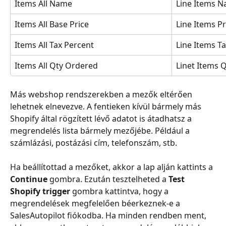
Items All Name
Line Items 
Items All Base Price
Line Items Pr
Items All Tax Percent
Line Items Ta
Items All Qty Ordered
Linet Items 
Más webshop rendszerekben a mezők eltérően 
lehetnek elnevezve. A fentieken kívül bármely más 
Shopify által rögzített lévő adatot is átadhatsz a 
megrendelés lista bármely mezőjébe. Például a 
számlázási, postázási cím, telefonszám, stb.
Ha beállítottad a mezőket, akkor a lap alján kattints a 
Continue
 gombra. Ezután tesztelheted a 
Test 
Shopify trigger
 gombra kattintva, hogy a 
megrendelések megfelelően béerkeznek-e a 
SalesAutopilot fiókodba. Ha minden rendben ment, 