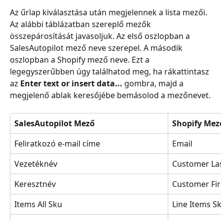
Az űrlap kiválasztása után megjelennek a lista mezői. 
Az alábbi táblázatban szereplő mezők 
összepárosítását javasoljuk. Az első oszlopban a 
SalesAutopilot mező neve szerepel. A második 
oszlopban a Shopify mező neve. Ezt a 
legegyszerűbben úgy találhatod meg, ha rákattintasz 
az 
Enter text or insert data...
 gombra, majd a 
megjelenő ablak keresőjébe bemásolod a mezőnevet.
SalesAutopilot Mező
Shopify Mez
Feliratkozó e-mail címe
Email
Vezetéknév
Customer La
Keresztnév
Customer Fi
Items All Sku
Line Items S