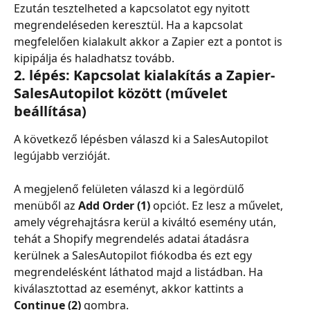
Ezután tesztelheted a kapcsolatot egy nyitott 
megrendeléseden keresztül. Ha a kapcsolat 
megfelelően kialakult akkor a Zapier ezt a pontot is 
kipipálja és haladhatsz tovább.
2. lépés: Kapcsolat kialakítás a Zapier-
SalesAutopilot között (művelet 
beállítása)
A következő lépésben válaszd ki a SalesAutopilot 
legújabb verzióját.
A megjelenő felületen válaszd ki a legördülő 
menüből az 
Add Order (1)
 opciót. Ez lesz a művelet, 
amely végrehajtásra kerül a kiváltó esemény után, 
tehát a Shopify megrendelés adatai átadásra 
kerülnek a SalesAutopilot fiókodba és ezt egy 
megrendelésként láthatod majd a listádban. Ha 
kiválasztottad az eseményt, akkor kattints a 
Continue (2)
 gombra.