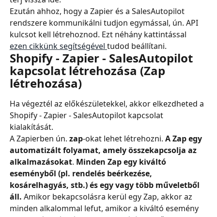
Ezután ahhoz, hogy a Zapier és a SalesAutopilot 
rendszere kommunikálni tudjon egymással, ún. API 
kulcsot kell létrehoznod. Ezt néhány kattintással 
ezen cikkünk segítségével 
tudod beállítani.
Shopify - Zapier - SalesAutopilot 
kapcsolat létrehozása (Zap 
létrehozása)
Ha végeztél az előkészületekkel, akkor elkezdheted a 
Shopify - Zapier - SalesAutopilot kapcsolat 
kialakítását.
A Zapierben ún.
 zap
-okat lehet létrehozni. 
A Zap egy 
automatizált folyamat, amely összekapcsolja az 
alkalmazásokat
. 
Minden Zap egy kiváltó 
eseményből (pl. rendelés beérkezése, 
kosárelhagyás, stb.) és egy vagy több műveletből 
áll.
 Amikor bekapcsolásra kerül egy Zap, akkor az 
minden alkalommal lefut, amikor a kiváltó esemény 