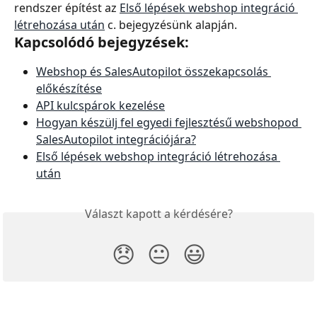
rendszer építést az 
Első lépések webshop integráció 
létrehozása után
 c. bejegyzésünk alapján.
Kapcsolódó bejegyzések:
Webshop és SalesAutopilot összekapcsolás 
előkészítése
API kulcspárok kezelése
Hogyan készülj fel egyedi fejlesztésű webshopod 
SalesAutopilot integrációjára?
Első lépések webshop integráció létrehozása 
után
Választ kapott a kérdésére?
😞
😐
😃