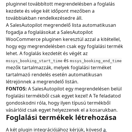
pluginnel továbbított megrendelésben a foglalás 
kezdete és vége két időpont mezőben a 
továbbiakban rendelkezésedre áll.
A SalesAutopilot megrendelő lista automatikusan 
fogadja a foglalásokat a SalesAutopilot 
WooCommerce pluginen keresztül azzal a kitétellel, 
hogy egy megrendelésben csak egy foglalási termék 
lehet. A foglalás kezdetét és végét az 
 és 
mssys_booking_start_time
mssys_booking_end_time
mezők tartalmazzák, melyek foglalási terméket 
tartalmazó rendelés esetén automatikusan 
létrejönnek a megrendelő listán.
FONTOS:
 A SalesAutopilot egy megrendelésen belül 
foglalási termékből csak egyet kezel! A Te feladatod 
gondoskodni róla, hogy ilyen típusú termékből 
vásárlóid csak egyet helyezzenek el a kosarukban.
Foglalási termékek létrehozása
A két plugin integrációjához kérjük, kövesd 
a 