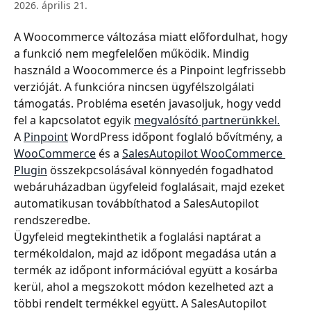
2026. április 21.
A Woocommerce változása miatt előfordulhat, hogy 
a funkció nem megfelelően működik. Mindig 
használd a Woocommerce és a Pinpoint legfrissebb 
verzióját. A funkcióra nincsen ügyfélszolgálati 
támogatás. Probléma esetén javasoljuk, hogy vedd 
fel a kapcsolatot egyik 
megvalósító partnerünkkel.
A 
Pinpoint
 WordPress időpont foglaló bővítmény, a 
WooCommerce
 és a 
SalesAutopilot WooCommerce 
Plugin
 összekpcsolásával könnyedén fogadhatod 
webáruházadban ügyfeleid foglalásait, majd ezeket 
automatikusan továbbíthatod a SalesAutopilot 
rendszeredbe.
Ügyfeleid megtekinthetik a foglalási naptárat a 
termékoldalon, majd az időpont megadása után a 
termék az időpont információval együtt a kosárba 
kerül, ahol a megszokott módon kezelheted azt a 
többi rendelt termékkel együtt. A SalesAutopilot 