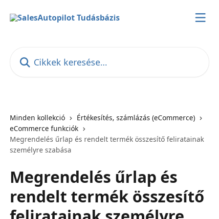
Ugrás a fő tartalomra
Cikkek keresése…
Minden kollekció
Értékesítés, számlázás (eCommerce)
eCommerce funkciók
Megrendelés űrlap és rendelt termék összesítő feliratainak
személyre szabása
Megrendelés űrlap és
rendelt termék összesítő
feliratainak személyre