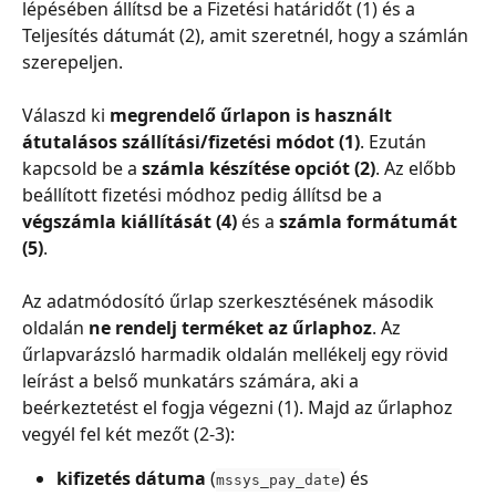
lépésében állítsd be a Fizetési határidőt (1) és a 
Teljesítés dátumát (2), amit szeretnél, hogy a számlán 
szerepeljen.
Válaszd ki 
megrendelő űrlapon
is használt 
átutalásos szállítási/fizetési módot (1)
. Ezután 
kapcsold be a 
számla készítése opciót (2)
. Az előbb 
beállított fizetési módhoz pedig állítsd be a 
végszámla kiállítását (4)
 és a 
számla formátumát 
(5)
.
Az adatmódosító űrlap szerkesztésének második 
oldalán 
ne rendelj terméket az űrlaphoz
. Az 
űrlapvarázsló harmadik oldalán mellékelj egy rövid 
leírást a belső munkatárs számára, aki a 
beérkeztetést el fogja végezni (1). Majd az űrlaphoz 
vegyél fel két mezőt (2-3):
kifizetés dátuma
 (
) és
mssys_pay_date