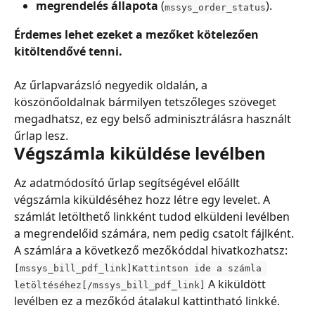
megrendelés állapota
 (
).
mssys_order_status
Érdemes lehet ezeket a mezőket kötelezően 
kitöltendővé tenni. 
Az űrlapvarázsló negyedik oldalán, a 
köszönőoldalnak bármilyen tetszőleges szöveget 
megadhatsz, ez egy belső adminisztrálásra használt 
űrlap lesz.
Végszámla kiküldése levélben
Az adatmódosító űrlap segítségével előállt 
végszámla kiküldéséhez hozz létre egy levelet. A 
számlát letölthető linkként tudod elküldeni levélben 
a megrendelőid számára, nem pedig csatolt fájlként. 
A számlára a következő mezőkóddal hivatkozhatsz: 
[mssys_bill_pdf_link]Kattintson ide a számla 
 A kiküldött 
letöltéséhez[/mssys_bill_pdf_link]
levélben ez a mezőkód átalakul kattintható linkké.