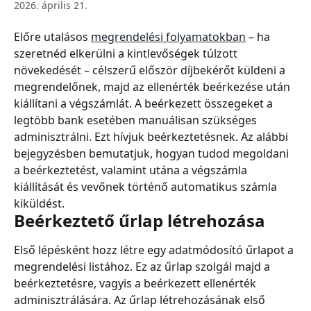
2026. április 21.
Előre utalásos 
megrendelési folyamatokban
 – ha 
szeretnéd elkerülni a kintlevőségek túlzott 
növekedését – célszerű először díjbekérőt küldeni a 
megrendelőnek, majd az ellenérték beérkezése után 
kiállítani a végszámlát. A beérkezett összegeket a 
legtöbb bank esetében manuálisan szükséges 
adminisztrálni. Ezt hívjuk beérkeztetésnek. Az alábbi 
bejegyzésben bemutatjuk, hogyan tudod megoldani 
a beérkeztetést, valamint utána a végszámla 
kiállítását és vevőnek történő automatikus számla 
kiküldést.
Beérkeztető űrlap létrehozása
Első lépésként hozz létre egy adatmódosító űrlapot a 
megrendelési listához. Ez az űrlap szolgál majd a 
beérkeztetésre, vagyis a beérkezett ellenérték 
adminisztrálására. Az űrlap létrehozásának első 