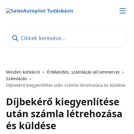
Ugrás a fő tartalomra
Cikkek keresése…
Minden kollekció
Értékesítés, számlázás (eCommerce)
Számlázás
Díjbekérő kiegyenlítése után számla létrehozása és küldése
Díjbekérő kiegyenlítése
után számla létrehozása
és küldése