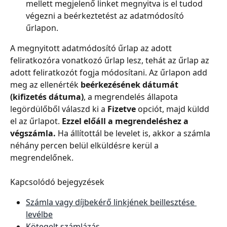
mellett megjelenő linket megnyitva is el tudod 
végezni a beérkeztetést az adatmódosító 
űrlapon.
A megnyitott adatmódosító űrlap az adott 
feliratkozóra vonatkozó űrlap lesz, tehát az űrlap az 
adott feliratkozót fogja módosítani. Az űrlapon add 
meg az ellenérték 
beérkezésének dátumát 
(kifizetés dátuma)
, a megrendelés állapota 
legördülőből válaszd ki a 
Fizetve
 opciót, majd küldd 
el az űrlapot. 
Ezzel előáll a megrendeléshez a 
végszámla.
 Ha állítottál be levelet is, akkor a számla 
néhány percen belül elküldésre kerül a 
megrendelőnek.
Kapcsolódó bejegyzések
Számla vagy díjbekérő linkjének beillesztése 
levélbe
Kötegelt számlázás