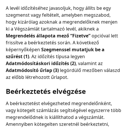
A levél időzítéséhez javasoljuk, hogy állíts be egy 
szegmenst vagy feltételt, amelyben megszabod, 
hogy kizárólag azoknak a megrendelőknek menjen 
ki a Végszámlát tartalmazó levél, akiknek a 
Megrendelés állapota mező “Fizetve”
 opcióval lett 
frissítve a beérkeztetés során. A következő 
képernyőképen 
Szegmenssel mutatjuk be a 
szűrést (1)
. Az időzítés típusa legyen 
Adatmódosításkori időzítés (2)
, valamint az 
Adatmódosító űrlap (3)
 legördülő mezőben válaszd 
az előbb létrehozott űrlapot.
Beérkeztetés elvégzése
A beérkeztetést elvégezheted megrendelőnként, 
vagy kötegelt számlázás segítségével egyszerre több 
megrendelődnek is kiállíthatod a végszámlát. 
Amennyiben kötegelten szeretnél beérkeztetni, 