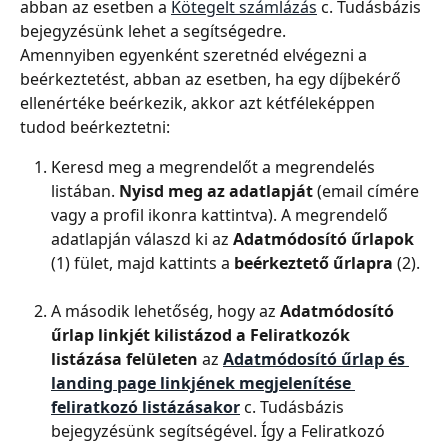
abban az esetben a 
Kötegelt számlázás
 c. Tudásbázis 
bejegyzésünk lehet a segítségedre.
Amennyiben egyenként szeretnéd elvégezni a 
beérkeztetést, abban az esetben, ha egy díjbekérő 
ellenértéke beérkezik, akkor azt kétféleképpen 
tudod beérkeztetni:
Keresd meg a megrendelőt a megrendelés 
listában. 
Nyisd meg az adatlapját
 (email címére 
vagy a profil ikonra kattintva). A megrendelő 
adatlapján válaszd ki az 
Adatmódosító űrlapok
(1) fület, majd kattints a 
beérkeztető űrlapra
 (2).
A második lehetőség, hogy az 
Adatmódosító 
űrlap linkjét kilistázod a Feliratkozók 
listázása felületen
 az 
Adatmódosító űrlap és 
landing page linkjének megjelenítése 
feliratkozó listázásakor
 c. Tudásbázis 
bejegyzésünk segítségével. Így a Feliratkozó 