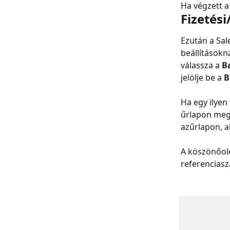
Ha végzett a 
Fizetési
Ezután a Sale
beállításokná
válassza a 
B
jelölje be a 
B
Ha egy ilyen
űrlapon meg f
azűrlapon, a
A köszönőold
referencias