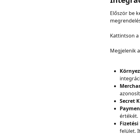
Először be ke
megrendelés l
Kattintson a 
Megjelenik a
Környez
integrác
Merchan
azonosít
Secret K
Payment
értékét.
Fizetési
felület. 