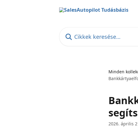
Ugrás a fő tartalomra
Cikkek keresése…
Minden kollek
Bankkártyaelf
Bankk
segít
2026. április 2