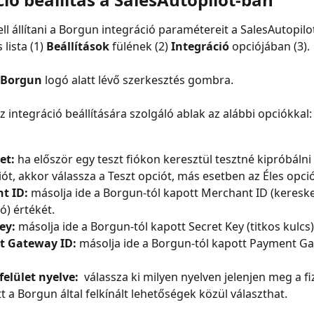
ll állítani a Borgun integráció paramétereit a SalesAutopilo
ista (1) 
Beállítások
 fülének (2) 
Integráció
 opciójában (3).
Borgun
 logó alatt lévő szerkesztés gombra.
z integráció beállítására szolgáló ablak az alábbi opciókkal:
et:
 ha először egy teszt fiókon keresztül tesztné kipróbálni
iót, akkor válassza a Teszt opciót, más esetben az Éles opció
t ID:
 másolja ide a Borgun-tól kapott Merchant ID (keresk
ó) értékét.
ey:
 másolja ide a Borgun-tól kapott Secret Key (titkos kulcs)
 Gateway ID:
 másolja ide a Borgun-tól kapott Payment Ga
 felület nyelve: 
 válassza ki milyen nyelven jelenjen meg a fi
Itt a Borgun által felkínált lehetőségek közül választhat.