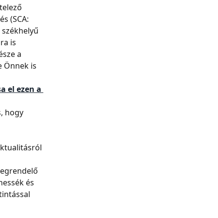
telező 
és (SCA: 
 székhelyű 
a is 
észe a 
e Önnek is 
a el ezen a 
, hogy 
 
ktualitásról 
megrendelő 
hessék és 
intással 