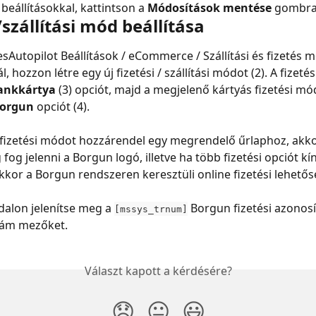
beállításokkal, kattintson a 
Módosítások mentése
 gombra
/szállítási mód beállítása
sAutopilot Beállítások / eCommerce / Szállítási és fizetés m
l, hozzon létre egy új fizetési / szállítási módot (2). A fizeté
ankkártya
 (3) opciót, majd a megjelenő kártyás fizetési mó
orgun
 opciót (4).
 fizetési módot hozzárendel egy megrendelő űrlaphoz, akko
og jelenni a Borgun logó, illetve ha több fizetési opciót kíná
kkor a Borgun rendszeren keresztüli online fizetési lehetős
alon jelenítse meg a 
 Borgun fizetési azonosí
[mssys_trnum]
zám mezőket.
Választ kapott a kérdésére?
😞
😐
😃