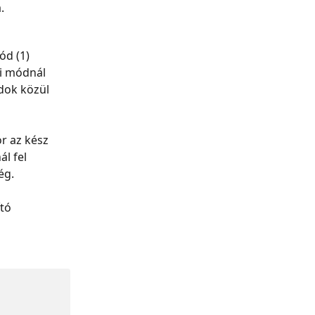
.
ód (1) 
si módnál 
dok közül 
r az kész 
l fel 
ég.
tó 