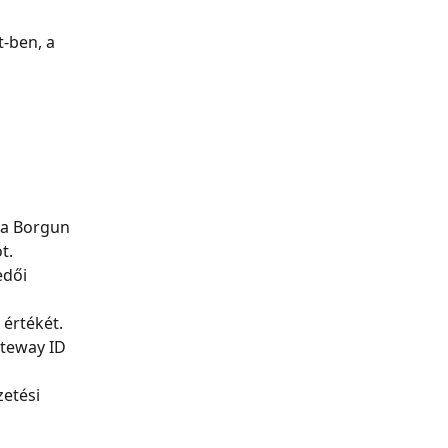
t-ben, a 
 a Borgun 
t.
edői 
 értékét.
teway ID 
zetési 