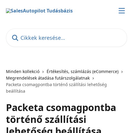
Ugrás a fő tartalomra
Cikkek keresése…
Minden kollekció
Értékesítés, számlázás (eCommerce)
Megrendelések átadása futárszolgálatnak
Packeta csomagpontba történő szállítási lehetőség
beállítása
Packeta csomagpontba
történő szállítási
lehetőség beállítása