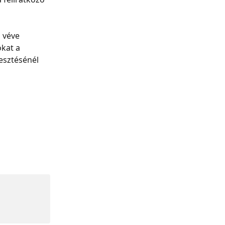
 véve 
kat a 
esztésénél 