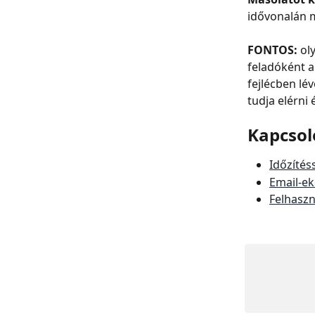
idővonalán m
FONTOS:
 ol
feladóként a
fejlécben lév
tudja elérni 
Kapcsol
Időzítés
Email-ek
Felhaszn