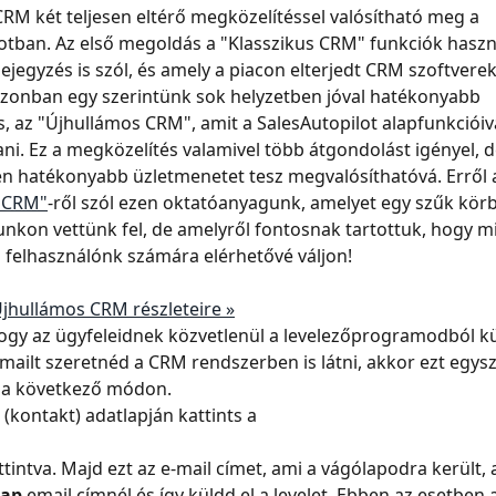
RM két teljesen eltérő megközelítéssel valósítható meg a 
otban. Az első megoldás a "Klasszikus CRM" funkciók haszná
ejegyzés is szól, és amely a piacon elterjedt CRM szoftverek
azonban egy szerintünk sok helyzetben jóval hatékonyabb 
, az "Újhullámos CRM", amit a SalesAutopilot alapfunkcióiv
tani. Ez a megközelítés valamivel több átgondolást igényel, d
n hatékonyabb üzletmenetet tesz megvalósíthatóvá. Erről 
 CRM"
-ről szól ezen oktatóanyagunk, amelyet egy szűk körb
kon vettünk fel, de amelyről fontosnak tartottuk, hogy m
 felhasználónk számára elérhetővé váljon!
jhullámos CRM részleteire »
ogy az ügyfeleidnek közvetlenül a levelezőprogramodból kül
emailt szeretnéd a CRM rendszerben is látni, akkor ezt egys
a következő módon.
 (kontakt) adatlapján kattints a
ttintva. Majd ezt az e-mail címet, ami a vágólapodra került,
kap
 email címnél és így küldd el a levelet. Ebben az esetben a