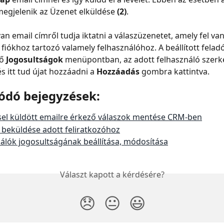
egjelenik az Üzenet elküldése 
(2)
.
yan email címről tudja iktatni a válaszüzenetet, amely fel van
 fiókhoz tartozó valamely felhasználóhoz. A beállított feladó
ő 
Jogosultságok
 menüpontban, az adott felhasználó szerk
és itt tud újat hozzáadni a 
Hozzáadás
 gombra kattintva.
ódó bejegyzések:
sel küldött emailre érkező válaszok mentése CRM-ben
 beküldése adott feliratkozóhoz
álók jogosultságának beállítása, módosítása
Választ kapott a kérdésére?
😞
😐
😃