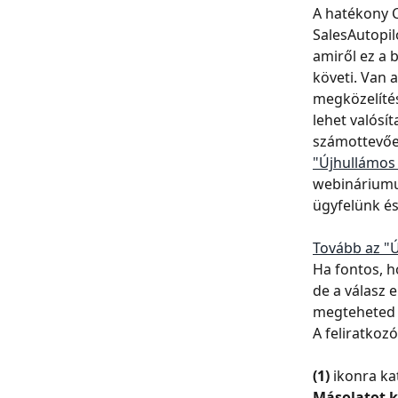
A hatékony C
SalesAutopil
amiről ez a b
követi. Van 
megközelítés
lehet valósí
számottevőe
"Újhullámos
webináriumun
ügyfelünk és
Tovább az "Ú
Ha fontos, h
de a válasz 
megteheted 
A feliratkozó
(1)
 ikonra ka
Másolatot 