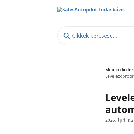
Ugrás a fő tartalomra
Cikkek keresése…
Minden kollek
Levelezőprogr
Level
autom
2026. április 2