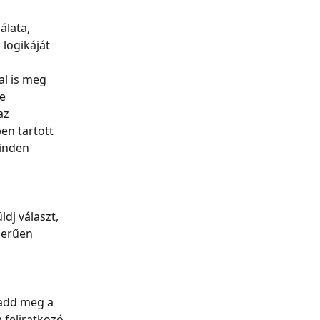
lata, 
 logikáját 
al is meg 
e 
az 
en tartott 
inden 
dj választ, 
zerűen 
 add meg a 
 feliratkozó 