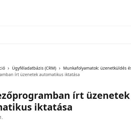
ció
Ügyféladatbázis (CRM)
Munkafolyamatok: üzenetküldés é
amban írt üzenetek automatikus iktatása
ezőprogramban írt üzenetek
atikus iktatása
1.