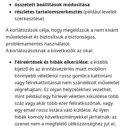
összetett beállítások módosítása
részletes tartalomszerkesztés
 (például levelek 
szerkesztése)
A korlátozások célja, hogy megelőzzük a nem kívánt 
műveleteket és biztosítsuk a biztonságos, 
problémamentes használatot.
A korlátozásoknak a következők az okai:
Félreértések és hibák elkerülése:
 a kisebb 
kijelző és az érintésvezérlés miatt mobilon 
könnyebb véletlenül rossz gombra kattintani 
vagy félrekattintással nem szándékolt műveletet 
végrehajtani. Ez olyan helyzetekhez vezethet, 
mint például egy hírlevél véletlen kiküldése több 
száz vagy akár több ezer feliratkozónak, vagy 
egy email rossz listára való küldése. Az ilyen 
hibák komoly következményekkel járhatnak: az 
üzenet nem a megfelelő célközönséghez jut el, 