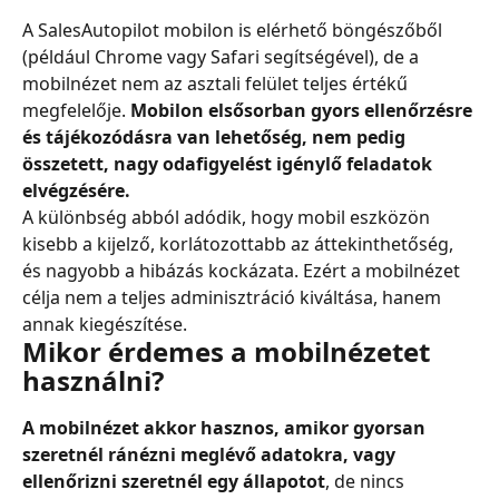
A SalesAutopilot mobilon is elérhető böngészőből 
(például Chrome vagy Safari segítségével), de a 
mobilnézet nem az asztali felület teljes értékű 
megfelelője.
 Mobilon elsősorban gyors ellenőrzésre 
és tájékozódásra van lehetőség, nem pedig 
összetett, nagy odafigyelést igénylő feladatok 
elvégzésére.
A különbség abból adódik, hogy mobil eszközön 
kisebb a kijelző, korlátozottabb az áttekinthetőség, 
és nagyobb a hibázás kockázata. Ezért a mobilnézet 
célja nem a teljes adminisztráció kiváltása, hanem 
annak kiegészítése.
Mikor érdemes a mobilnézetet 
használni?
A mobilnézet akkor hasznos, amikor gyorsan 
szeretnél ránézni meglévő adatokra, vagy 
ellenőrizni szeretnél egy állapotot
, de nincs 