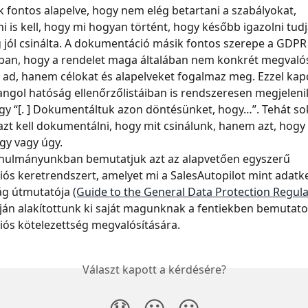
 fontos alapelve, hogy nem elég betartani a szabályokat, 
 is kell, hogy mi hogyan történt, hogy később igazolni tudj
 jól csinálta. A dokumentáció másik fontos szerepe a GDPR
an, hogy a rendelet maga általában nem konkrét megvalósí
ad, hanem célokat és alapelveket fogalmaz meg. Ezzel kap
ngol hatóság ellenőrzőlistáiban is rendszeresen megjelenik
ogy “[. ] Dokumentáltuk azon döntésünket, hogy…”. Tehát s
azt kell dokumentálni, hogy mit csinálunk, hanem azt, hogy
gy vagy úgy.
anulmányunkban bemutatjuk azt az alapvetően egyszerű 
s keretrendszert, amelyet mi a SalesAutopilot mint adatke
ág útmutatója 
(Guide to the General Data Protection Regula
pján alakítottunk ki saját magunknak a fentiekben bemutato
ós kötelezettség megvalósítására.
Választ kapott a kérdésére?