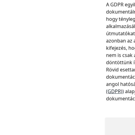
A GDPR egyik
dokumentálni
hogy tényleg
alkalmazásáb
útmutatókat 
azonban az a
kifejezés, h
nem is csak 
döntöttünk í
Rövid esett
dokumentáció
angol hatós
(GDPR))
 ala
dokumentáci