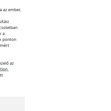
a az ember, 
 
tási 
csolatban 
 a 
ok ponton 
 mért 
zelő az 
tion 
tt 