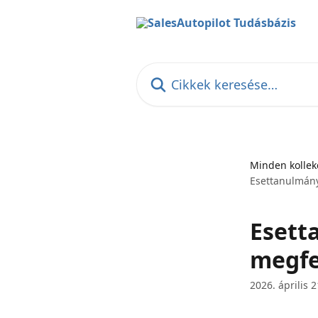
Ugrás a fő tartalomra
Cikkek keresése…
Minden kollek
Esettanulmány
Esett
megfe
2026. április 2