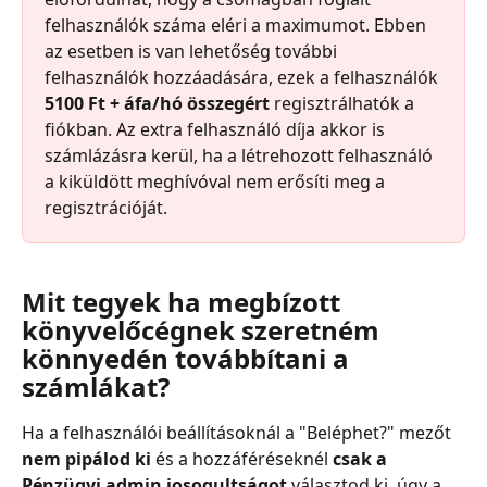
felhasználók száma eléri a maximumot. Ebben 
az esetben is van lehetőség további 
felhasználók hozzáadására, ezek a felhasználók 
5100 Ft + áfa/hó összegért 
regisztrálhatók a 
fiókban. Az extra felhasználó díja akkor is 
számlázásra kerül, ha a létrehozott felhasználó 
a kiküldött meghívóval nem erősíti meg a 
regisztrációját.
Mit tegyek ha megbízott 
könyvelőcégnek szeretném 
könnyedén továbbítani a 
számlákat?
Ha a felhasználói beállításoknál a "Beléphet?" mezőt 
nem pipálod ki
 és a hozzáféréseknél 
csak a 
Pénzügyi admin josogultságot
 választod ki, úgy a 