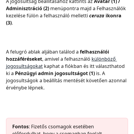
A jogosultság beállításához kattints az 
Avatar (1) / 
Adminisztráció (2)
 menüpontra majd a Felhasználók 
kezelése fülön a felhasználó melletti 
ceruza
 ikonra 
(3)
.
A felugró ablak aljában találod a
 felhasználói 
hozzáféréseket
, amivel a felhasználó 
különböző 
jogosultságokat
 kaphat a fiókban és itt választhatod 
ki a
 Pénzügyi admin jogosultságot (1)
 is. A 
jogosultságok a beállítás mentését követően azonnal 
érvénybe lépnek.
Fontos
: Fizetős csomagok esetében 
előfordulhat, hogy a csomagban foglalt 