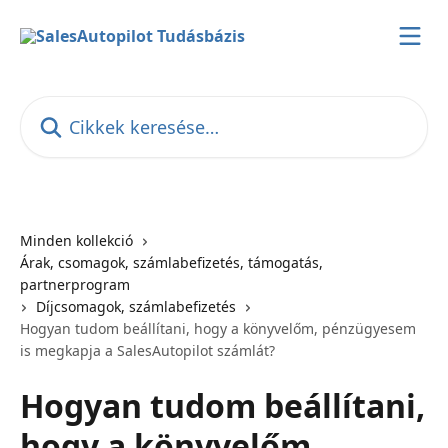
Ugrás a fő tartalomra
Cikkek keresése…
Minden kollekció
Árak, csomagok, számlabefizetés, támogatás,
partnerprogram
Díjcsomagok, számlabefizetés
Hogyan tudom beállítani, hogy a könyvelőm, pénzügyesem
is megkapja a SalesAutopilot számlát?
Hogyan tudom beállítani,
hogy a könyvelőm,