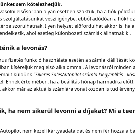
lünket sem kötelezhetjük.
avasolni elsősorban olyan esetben szoktuk, ha a fiók például
s szolgáltatásunkat veszi igénybe, ebből adódóan a fiókho
érbe szorulhatnak. Ilyen helyzet előfordulhat akkor is, ha a 
ndelkezik, ahol esetleg különbözeti számlák állhatnak ki.
ténik a levonás?
us fizetés funkció használata esetén a számla kiállítását kö
ban kíséreljük meg első alkalommal. A levonásról minden 
emailt küldünk 
“Sikeres SalesAutopilot számla kiegyenlítés - kös
l. Ennek értelmében, ha a beállítás hónap harmadika előtt 
 akkor már az aktuális számlára vonatkozóan is tud érvénye
ik, ha nem sikerül levonni a díjakat? Mi a teen
sAutopilot nem kezeli kártyaadataidat és nem fér hozzá a ba