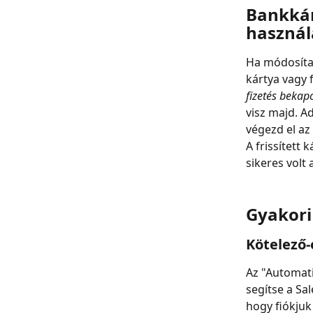
Bankkár
használ
Ha módosítan
kártya vagy 
fizetés bekap
visz majd. A
végezd el az
A frissített 
sikeres volt 
Gyakori
Kötelező-
Az "Automati
segítse a Sa
hogy fiókjuk