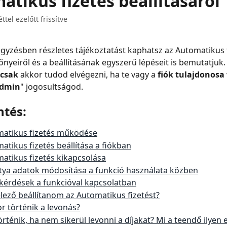
atikus fizetés beállításáról
tel ezelőtt frissítve
gyzésben részletes tájékoztatást kaphatsz az Automatikus f
őnyeiről és a beállításának egyszerű lépéseit is bemutatjuk.
csak
 akkor tudod elvégezni, ha te vagy a 
fiók tulajdonosa
admin
" jogosultságod.
ntés:
matikus fizetés működése
atikus fizetés beállítása a fiókban
atikus fizetés kikapcsolása
tya adatok módosítása a funkció használata közben
kérdések a funkcióval kapcsolatban
lező beállítanom az Automatikus fizetést?
r történik a levonás?
örténik, ha nem sikerül levonni a díjakat? Mi a teendő ilyen