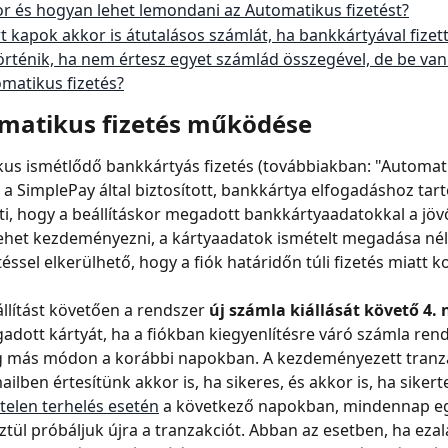
r és hogyan lehet lemondani az Automatikus fizetést?
t kapok akkor is átutalásos számlát, ha bankkártyával fize
örténik, ha nem értesz egyet számlád összegével, de be van á
matikus fizetés?
matikus fizetés működése
us ismétlődő bankkártyás fizetés (továbbiakban: "Automat
, a SimplePay által biztosított, bankkártya elfogadáshoz tart
nti, hogy a beállításkor megadott bankkártyaadatokkal a jö
lehet kezdeményezni, a kártyaadatok ismételt megadása nélk
téssel elkerülhető, hogy a fiók határidőn túli fizetés miatt k
állítást követően a rendszer
 új számla kiállását követő 4.
gadott kártyát, ha a fiókban kiegyenlítésre váró számla re
g más módon a korábbi napokban. A kezdeményezett tranz
lben értesítünk akkor is, ha sikeres, és akkor is, ha sikerte
telen terhelés esetén
 a következő napokban, mindennap egy
tül próbáljuk újra a tranzakciót. Abban az esetben, ha ezala