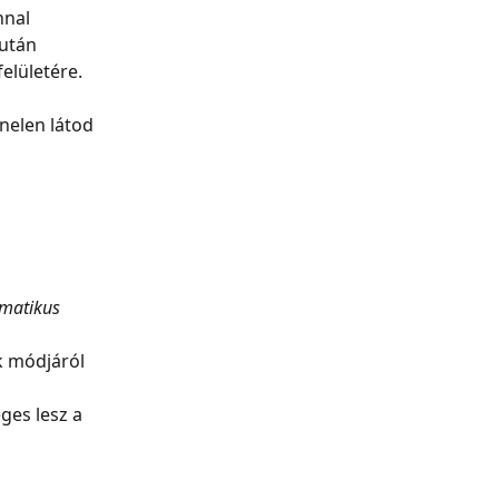
nal 
után 
elületére.
nelen látod 
 
matikus 
k módjáról 
ges lesz a 