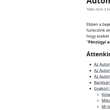
Autom
Több mint 3 hét
Ebben a beje
funkciónk el
hogy ezeket 
"
Pénzügyi 
Áttenki
Az Auto
Az Autom
Az Autom
Bankkár
Gyakori 
Köte
Miko
Mi t