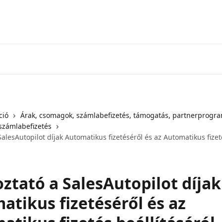
ció
Árak, csomagok, számlabefizetés, támogatás, partnerprogr
számlabefizetés
SalesAutopilot díjak Automatikus fizetéséről és az Automatikus fizet
ztató a SalesAutopilot díjak
atikus fizetéséről és az