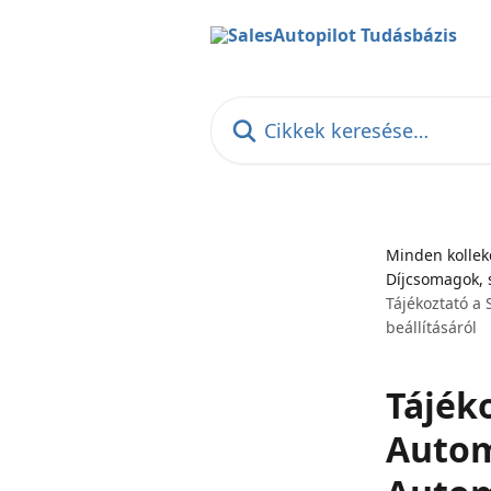
Ugrás a fő tartalomra
Cikkek keresése…
Minden kollek
Díjcsomagok, 
Tájékoztató a 
beállításáról
Tájéko
Autom