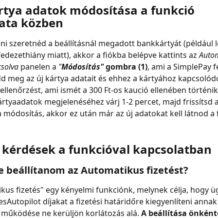
tya adatok módosítása a funkció 
ata közben
i szeretnéd a beállításnál megadott bankkártyát (például lej
fedezethiány miatt), akkor a fiókba belépve kattints az 
Autom
csolva
 panelen a 
"
Módosítás"
 gombra (1)
, ami a SimplePay f
dd meg az új kártya adatait és ehhez a kártyához kapcsolódó
 ellenőrzést, ami ismét a 300 Ft-os kaució ellenében történik
kártyaadatok megjelenéséhez várj 1-2 percet, majd frissítsd a
a módosítás, akkor ez után már az új adatokat kell látnod a 
 kérdések a funkcióval kapcsolatban
e beállítanom az Automatikus fizetést?
kus fizetés" egy kényelmi funkciónk, melynek célja, hogy üg
lesAutopilot díjakat a fizetési határidőre kiegyenlíteni anna
 működése ne kerüljön korlátozás alá. 
A beállítása önkénte