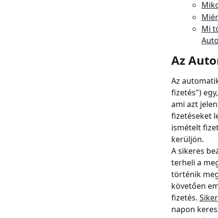
Miko
Miér
Mi t
Auto
Az Auto
Az automatik
fizetés") egy
ami azt jele
fizetéseket 
ismételt fize
kerüljön.
A sikeres be
terheli a me
történik me
követően emai
fizetés. 
Siker
napon keresz