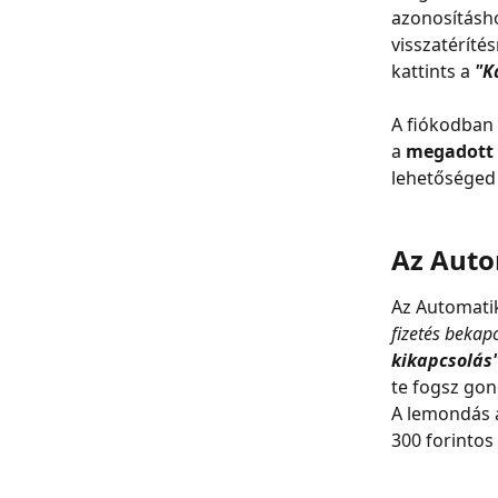
azonosításho
visszatéríté
kattints a
"K
A fiókodban a
a 
megadott 
lehetőséged
Az Auto
Az Automatik
fizetés bekap
kikapcsolás
te fogsz go
A lemondás a
300 forintos 