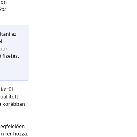
don 
kor 
ítani az 
l 
apon 
fizetés, 
 kerül 
állított 
 a korábban 
egfelelően 
 fér hozzá. 