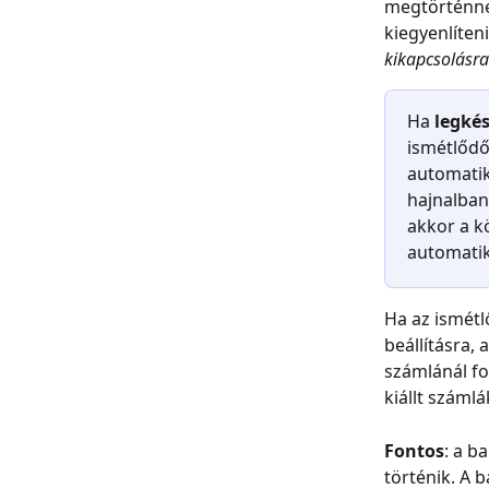
megtörténne
kiegyenlíteni
kikapcsolásra
Ha 
legkés
ismétlődő 
automatiku
hajnalban
akkor a k
automati
Ha az ismétlő
beállításra,
számlánál fo
kiállt számlá
Fontos
: a b
történik. A 