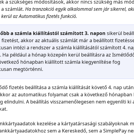
k a szükséges módosítások, akkor nincs szükség más mó
 a számlát. 
Ha tranzakció egyik alkalommal sem jár sikerrel, ak
 kerül az Automatikus fizetés funkció.
őbb a számla kiállítástól számított 3. napon
 sikerül beáll
fizetést, akkor az aktuális számlát már a beállított fizetésse
san intézi a rendszer a számla kiállításától számított 4. n
. Ha például a hónap közepén kerül beállításra az Ismétlődő 
övetkező hónapban kiállított számla kiegyenlítése fog 
kusan megtörténni.
dő fizetés beállítása a számla kiállítását követő 4. nap után
 akkor az automatikus folyamat csak a következő hónapban ki
g elindulni. A beállítás visszamenőlegesen nem egyenlíti ki
kat.
ankkártyaadatok kezelése a kártyatársasági szabályoknak m
bankkártyaadatokhoz sem a Kereskedő, sem a SimplePay nem