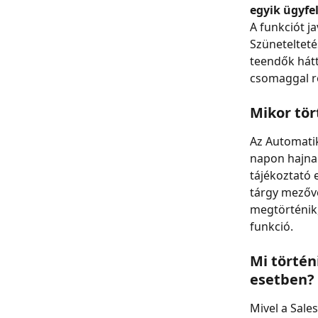
egyik ügyfe
A funkciót j
Szünetelteté
teendők hátt
csomaggal re
Mikor tör
Az Automatik
napon hajnal
tájékoztató 
tárgy mezőve
megtörténik,
funkció.
Mi történ
esetben?
Mivel a Sale