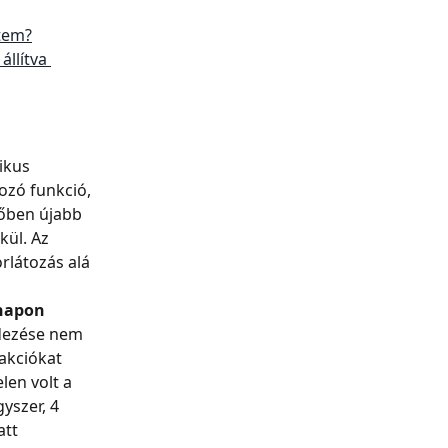
ttem?
llítva 
ikus 
ozó funkció, 
vőben újabb 
ül. Az 
orlátozás alá 
 napon
ndezése nem 
akciókat 
len volt a 
szer, 4 
tt 