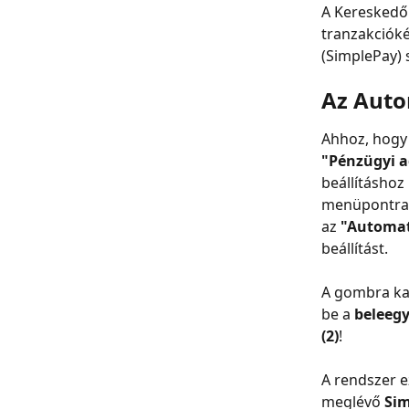
A Kereskedő 
tranzakcióké
(SimplePay) 
Az Auto
Ahhoz, hogy 
"Pénzügyi 
beállításhoz
menüpontra,
az 
"Automat
beállítást.
A gombra katt
be a 
beleegy
(2)
!
A rendszer e
meglévő 
Sim