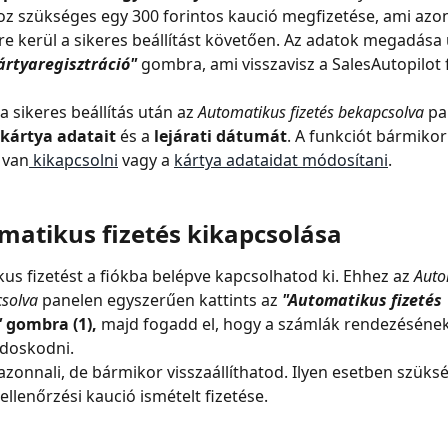
z szükséges egy 300 forintos kaució megfizetése, ami azon
sre kerül a sikeres beállítást követően. Az adatok megadása 
ártyaregisztráció"
 gombra, ami visszavisz a SalesAutopilot f
 sikeres beállítás után az 
Automatikus fizetés bekapcsolva
 pa
kártya adatait
 és a
 lejárati dátumát
. A funkciót bármikor
 van
 kikapcsolni
 vagy a 
kártya adataidat módosítani
.
matikus fizetés kikapcsolása
us fizetést a fiókba belépve kapcsolhatod ki. Ehhez az 
Auto
csolva
 panelen egyszerűen kattints az 
"Automatikus fizetés 
"
gombra (1),
 majd fogadd el, hogy a számlák rendezéséne
ndoskodni.
zonnali, de bármikor visszaállíthatod. Ilyen esetben szüksé
ellenőrzési kaució ismételt fizetése.