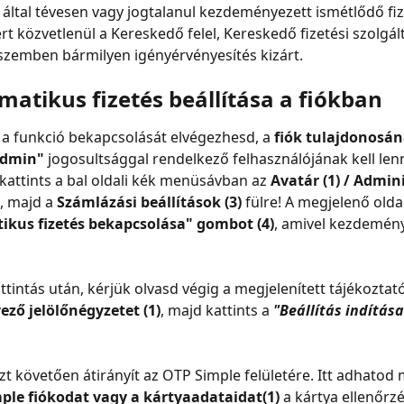
által tévesen vagy jogtalanul kezdeményezett ismétlődő fiz
rt közvetlenül a Kereskedő felel, Kereskedő fizetési szolgált
szemben bármilyen igényérvényesítés kizárt.
matikus fizetés beállítása a fiókban
a funkció bekapcsolását elvégezhesd, a 
fiók tulajdonosá
admin"
 jogosultsággal rendelkező felhasználójának kell len
 kattints a bal oldali kék menüsávban az 
Avatár (1) / Admini
 majd a 
Számlázási beállítások (3)
 fülre! A megjelenő olda
ikus fizetés bekapcsolása" gombot (4)
, amivel kezdemén
intás után, kérjük olvasd végig a megjelenített tájékoztatót
ező jelölőnégyzetet (1)
, majd kattints a 
"Beállítás indítása
zt követően átirányít az OTP Simple felületére. Itt adhatod
ple fiókodat vagy a kártyaadataidat(1)
 a kártya ellenőrz