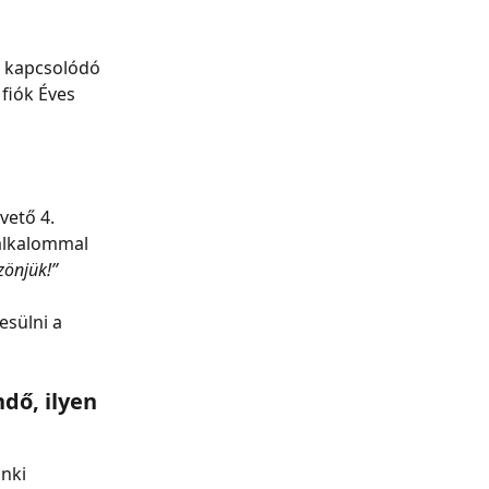
 
z kapcsolódó 
fiók Éves 
vető 4. 
alkalommal 
zönjük!”
sülni a 
dő, ilyen 
nki 