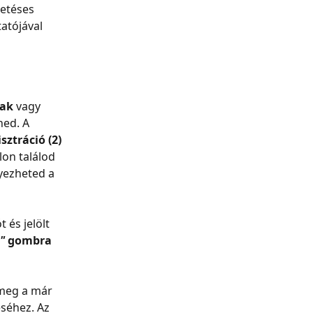
etéses 
atójával 
nak
 vagy 
ned. A 
sztráció (2)
lon találod 
yezheted a 
 és jelölt 
"
 gombra 
 meg a már 
éséhez. Az 