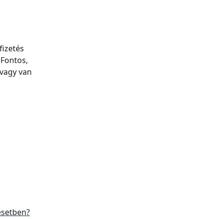
izetés 
 Fontos, 
 vagy van 
 esetben?