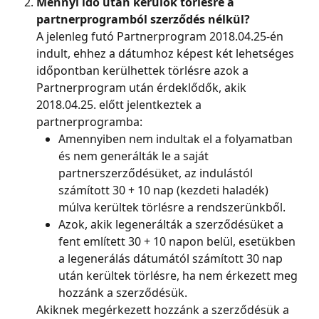
Mennyi idő után kerülök törlésre a 
partnerprogramból szerződés nélkül?
A jelenleg futó Partnerprogram 2018.04.25-én 
indult, ehhez a dátumhoz képest két lehetséges 
időpontban kerülhettek törlésre azok a 
Partnerprogram után érdeklődők, akik 
2018.04.25. előtt jelentkeztek a 
partnerprogramba:
Amennyiben nem indultak el a folyamatban 
és nem generálták le a saját 
partnerszerződésüket, az indulástól 
számított 30 + 10 nap (kezdeti haladék) 
múlva kerültek törlésre a rendszerünkből.
Azok, akik legenerálták a szerződésüket a 
fent említett 30 + 10 napon belül, esetükben 
a legenerálás dátumától számított 30 nap 
után kerültek törlésre, ha nem érkezett meg 
hozzánk a szerződésük.
Akiknek megérkezett hozzánk a szerződésük a 