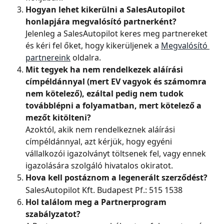
Hogyan lehet kikerülni a SalesAutopilot 
honlapjára megvalósító partnerként?
Jelenleg a SalesAutopilot keres meg partnereket 
és kéri fel őket, hogy kikerüljenek a 
Megvalósító 
partnereink
 oldalra.
Mit tegyek ha nem rendelkezek aláírási 
címpéldánnyal (mert EV vagyok és számomra 
nem kötelező), ezáltal pedig nem tudok 
továbblépni a folyamatban, mert kötelező a 
mezőt kitölteni?
Azoktól, akik nem rendelkeznek aláírási 
címpéldánnyal, azt kérjük, hogy egyéni 
vállalkozói igazolványt töltsenek fel, vagy ennek 
igazolására szolgáló hivatalos okiratot.
Hova kell postáznom a legenerált szerződést?
SalesAutopilot Kft. Budapest Pf.: 515 1538
Hol találom meg a Partnerprogram 
szabályzatot?