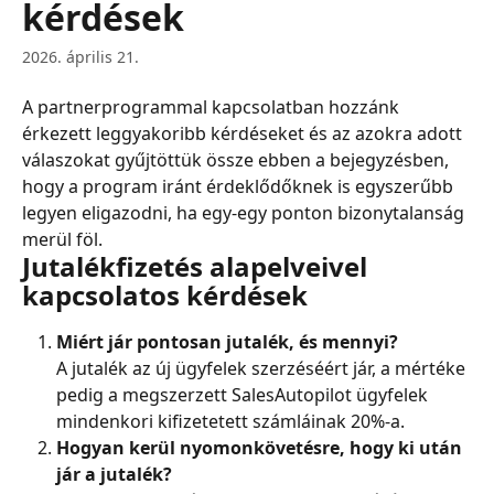
kérdések
2026. április 21.
A partnerprogrammal kapcsolatban hozzánk 
érkezett leggyakoribb kérdéseket és az azokra adott 
válaszokat gyűjtöttük össze ebben a bejegyzésben, 
hogy a program iránt érdeklődőknek is egyszerűbb 
legyen eligazodni, ha egy-egy ponton bizonytalanság 
merül föl.
Jutalékfizetés alapelveivel 
kapcsolatos kérdések
Miért jár pontosan jutalék, és mennyi?
A jutalék az új ügyfelek szerzéséért jár, a mértéke 
pedig a megszerzett SalesAutopilot ügyfelek 
mindenkori kifizetetett számláinak 20%-a.
Hogyan kerül nyomonkövetésre, hogy ki után 
jár a jutalék?