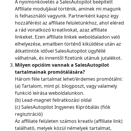
A nyomonkövetés a SalesAutopilot beépített 
Affiliate moduljával történik, aminek mi magunk 
is felhasználói vagyunk. Partnerként kapsz egy 
hozzáférést az affiliate felületünkhoz, ahol eléred 
a rád vonatkozó kreatívokat, azaz affiliate 
linkeket. Ezen affiliate linkek weboldaladon való 
elhelyezése, emailben történő kiküldése után az 
átkattintók idővel SalesAutopilot ügyféllé 
válhatnak, és innentől fizetünk utánuk jutalékot.
Milyen opcióim vannak a SalesAutopilot 
tartalmainak promótálására?
Három féle tartalmat lehet/érdemes promótálni:
(a) Tartalom, mint pl. blogposzt, vagy valamely 
funkció leírása weboldalunkon.
(b) Lead-magnet feliratkozási oldal
(c) SalesAutopilot Ingyenes Kipróbálás (fiók 
regisztráció)
Az affiliate felületen számos kreatív (affiliate link) 
található, melyek közül némelyek tartalmat, 