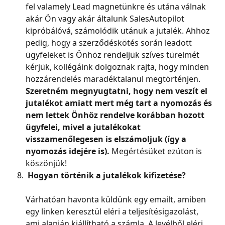
fel valamely Lead magnetünkre és utána válnak 
akár Ön vagy akár általunk SalesAutopilot 
kipróbálóvá, számolódik utánuk a jutalék. Ahhoz 
pedig, hogy a szerződéskötés során leadott 
ügyfeleket is Önhöz rendeljük szíves türelmét 
kérjük, kollégáink dolgoznak rajta, hogy minden 
hozzárendelés maradéktalanul megtörténjen. 
Szeretném megnyugtatni, hogy nem veszít el 
jutalékot amiatt mert még tart a nyomozás és 
nem lettek Önhöz rendelve korábban hozott 
ügyfelei, mivel a jutalékokat 
visszamenőlegesen is elszámoljuk (így a 
nyomozás idejére is).
 Megértésüket ezúton is 
köszönjük!
 Hogyan történik a jutalékok kifizetése?
Várhatóan havonta küldünk egy emailt, amiben 
egy linken keresztül eléri a teljesítésigazolást, 
ami alapján kiállítható a számla. A levélből eléri 