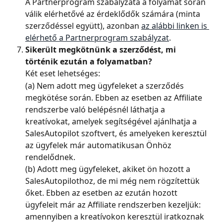
A Partnerprogram szabályzata a folyamat során 
válik elérhetővé az érdeklődők számára (minta 
szerződéssel együtt), azonban 
az alábbi linken is 
elérhető a Partnerprogram szabályzat
.
Sikerült megkötnünk a szerződést, mi 
történik ezután a folyamatban?
Két eset lehetséges:
(a) Nem adott meg ügyfeleket a szerződés 
megkötése során. Ebben az esetben az Affiliate 
rendszerbe való belépésnél láthatja a 
kreatívokat, amelyek segítségével ajánlhatja a 
SalesAutopilot szoftvert, és amelyeken keresztül 
az ügyfelek már automatikusan Önhöz 
rendelődnek.
(b) Adott meg ügyfeleket, akiket ön hozott a 
SalesAutopilothoz, de mi még nem rögzítettük 
őket. Ebben az esetben az ezután hozott 
ügyfeleit már az Affiliate rendszerben kezeljük: 
amennyiben a kreatívokon keresztül iratkoznak 