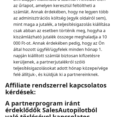
az űrlapot, amelyen keresztül feltöltheti a 
számlát. Annak érdekében, hogy ne legyen több 
az adminisztrációs költség (egyik oldalról sem), 
mint maga a jutalék, a teljesítésigazolás kiállítása 
csak abban az esetben történik meg, hogyha a 
kiszámlázható jutalék összege meghaladja a 10 
000 Ft-ot. Annak érdekében pedig, hogy az Ön 
által hozott ügyfél/ügyfelek minden hónap 1. 
napján kiállított számlái biztosan kifizetésre 
kerüljenek, a partnerjutalékról szóló 
teljesítésigazolásokat adott hónap közepe/vége 
felé állítjuk-, és küldjük ki a partnereinknek.
Affiliate rendszerrel kapcsolatos 
kérdések:
A partnerprogram iránt 
érdeklődők SalesAutopilotból 
való törlésével kapcsolatos 