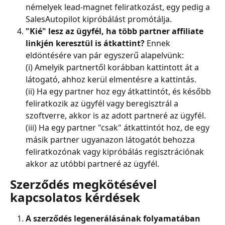
némelyek lead-magnet feliratkozást, egy pedig a 
SalesAutopilot kipróbálást promótálja.
"Kié" lesz az ügyfél, ha több partner affiliate 
linkjén keresztül is átkattint?
 Ennek 
eldöntésére van pár egyszerű alapelvünk:
(i) Amelyik partnertől korábban kattintott át a 
látogató, ahhoz kerül elmentésre a kattintás.
(ii) Ha egy partner hoz egy átkattintót, és később 
feliratkozik az ügyfél vagy beregisztrál a 
szoftverre, akkor is az adott partneré az ügyfél.
(iii) Ha egy partner "csak" átkattintót hoz, de egy 
másik partner ugyanazon látogatót behozza 
feliratkozónak vagy kipróbálás regisztrációnak 
akkor az utóbbi partneré az ügyfél.
Szerződés megkötésével 
kapcsolatos kérdések
A szerződés legenerálásának folyamatában 