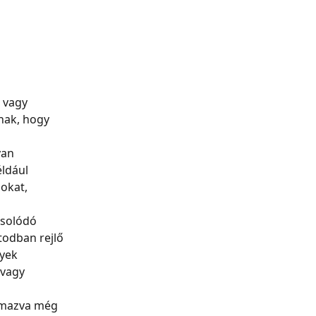
 vagy 
nak, hogy 
 
yan 
ldául 
okat, 
csolódó 
todban rejlő 
yek 
vagy 
lmazva még 