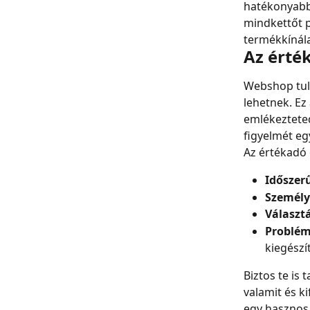
hatékonyabba
mindkettőt p
termékkínála
Az érté
Webshop tul
lehetnek. Ez
emlékezteted
figyelmét eg
Az értékadó 
Időszerű
Személy
Választá
Problém
kiegészí
Biztos te is
valamit és ki
egy hasznos 