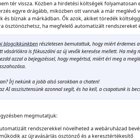
em tér vissza. Közben a hirdetési költségek folyamatosan
erzés egyre drágább, miközben ott vannak a már meglévő vá
k és bíznak a márkádban. Ők azok, akiket töredék költségg
ra ösztönözhetsz, ha megfelelő automatizált rendszereket é
i blogcikkünkben
 részletesen bemutattuk, hogy miért érdemes a
t vásárlókra is fókuszálni az új vevők keresése mellett. Ha még 
kezdd azzal a bejegyzéssel, hogy megértsd, miért éri meg a megl
isszahozása.
an? Írj nekünk a jobb alsó sarokban a chaten!
az AI asszisztensünk azonnal segít, és ha kell, a csapatunk is bec
egyzésben megmutatjuk:
utomatizált rendszerekkel növelheted a webáruházad bevé
űködik az újravásárlás ösztönző és a keresztértékesítő 