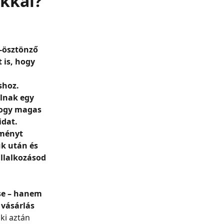
kkal?
-ösztönző 
 is, hogy 
hoz. 
lnak egy 
hogy magas 
dat. 
ményt 
k után és 
llalkozásod 
se – hanem 
vásárlás 
ki aztán 