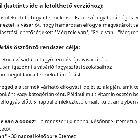
 (kattints ide a letölthető verzióhoz):
 emlékeztető fogyó termékhez - Ez a levél egy barátságos e
mezteti a vásárlót, hogy hamarosan elfogy a megvásárolt t
lasztási lehetőségeket: "Még tele van", "Félig van", "Megre
árlás ösztönző rendszer célja:
etni a vásárlót a fogyó termék újravásárlására
san igazodni a vásárló fogyasztási szokásaihoz
van megoldani a termékutánpótlást
egadja a termék várható elfogyási idejét az alapján, amit te
ként vagy kategóriánként. Például multivitamin esetén beá
 elfogyás előtt 5 nappal emlékeztető emailt küld, amelyben 
le van a doboz"
 - a rendszer 60 nappal későbbre ütemezi a
tetőt
an"
 - 30 nappal későbbre ütemez