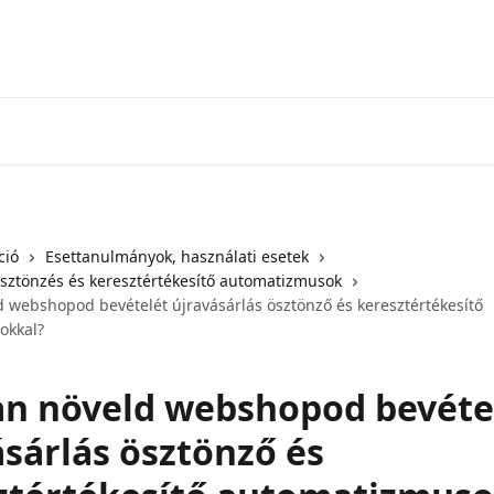
ció
Esettanulmányok, használati esetek
ösztönzés és keresztértékesítő automatizmusok
 webshopod bevételét újravásárlás ösztönző és keresztértékesítő
okkal?
n növeld webshopod bevéte
ásárlás ösztönző és