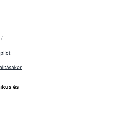
ló 
pilot 
alitásakor
ikus és 