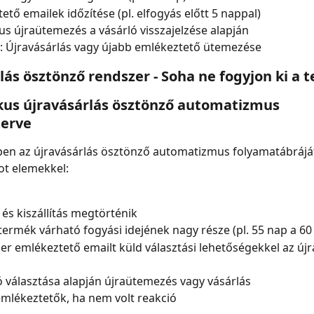
ető emailek időzítése (pl. elfogyás előtt 5 nappal)
s újraütemezés a vásárló visszajelzése alapján
 Újravásárlás vagy újabb emlékeztető ütemezése
lás ösztönző rendszer - Soha ne fogyjon ki a 
us újravásárlás ösztönző automatizmus 
terve
pen az újravásárlás ösztönző automatizmus folyamatábráját
ot elemekkel:
 és kiszállítás megtörténik
a termék várható fogyási idejének nagy része (pl. 55 nap a 60
er emlékeztető emailt küld választási lehetőségekkel az újr
ó választása alapján újraütemezés vagy vásárlás
mlékeztetők, ha nem volt reakció