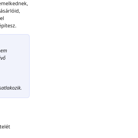
 emelkednek, 
sárlóid, 
el 
pítesz.
 
nem 
évő 
satlakozik.
telét