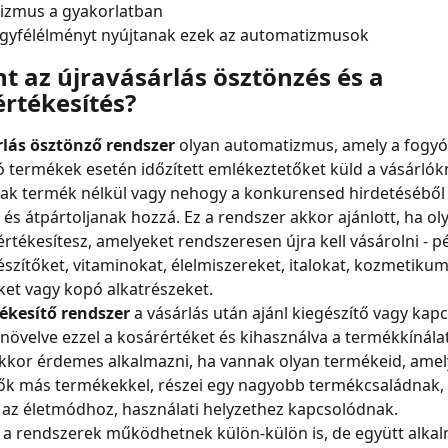
izmus a gyakorlatban
ügyfélélményt nyújtanak ezek az automatizmusok
nt az újravásárlás ösztönzés és a 
értékesítés?
rlás ösztönző rendszer
 olyan automatizmus, amely a fogyó
 termékek esetén időzített emlékeztetőket küld a vásárlók
ak termék nélkül vagy nehogy a konkurensed hirdetéséből
 és átpártoljanak hozzá. Ez a rendszer akkor ajánlott, ha ol
rtékesítesz, amelyeket rendszeresen újra kell vásárolni - pé
észítőket, vitaminokat, élelmiszereket, italokat, kozmetikum
eket vagy kopó alkatrészeket.
ékesítő rendszer
 a vásárlás után ajánl kiegészítő vagy kap
növelve ezzel a kosárértéket és kihasználva a termékkínála
Akkor érdemes alkalmazni, ha vannak olyan termékeid, amel
ők más termékekkel, részei egy nagyobb termékcsaládnak, 
az életmódhoz, használati helyzethez kapcsolódnak.
 a rendszerek működhetnek külön-külön is, de együtt alka