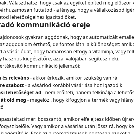
k. Választhatsz, hogy csak az egyiket építed meg először, 
árhuzamosan futtatod - a lényeg, hogy a vállalkozásod igén
tod lehetőségeihez igazítsd őket.
kadó kommunikáció ereje
ajdonosok gyakran aggódnak, hogy az automatizált emaile
 az aggodalom érthető, de fontos látni a különbséget: amik
 a vásárlódat, hogy hamarosan elfogy a vitaminja, vagy fel
y hasznos kiegészítőre, azzal valójában segítesz neki.
értékesítő kommunikáció jellemzői:
 és releváns
 - akkor érkezik, amikor szükség van rá
re szabott
 - a vásárlód korábbi vásárlásaihoz igazodik
si lehetőséget ad
 - nem erőlteti, hanem felkínálja a lehető
át old meg
 - megelőzi, hogy kifogyjon a termék vagy hián
tő
 tapasztaltad már: bosszantó, amikor elfelejtesz időben újrar
fogysz belőle. Vagy amikor a vásárlás után jössz rá, hogy kel
kiegészítő is. Ezek az automatizmusok pontosan ezeket a 