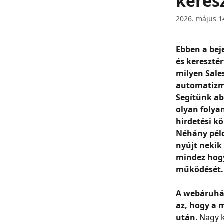
keres
2026. május 1
Ebben a bej
és kereszté
milyen Sale
automatizm
Segítünk ab
olyan folya
hirdetési kö
Néhány péld
nyújt nekik
mindez hogy
működését.
A webáruház
az, hogy a 
után
. Nagy 