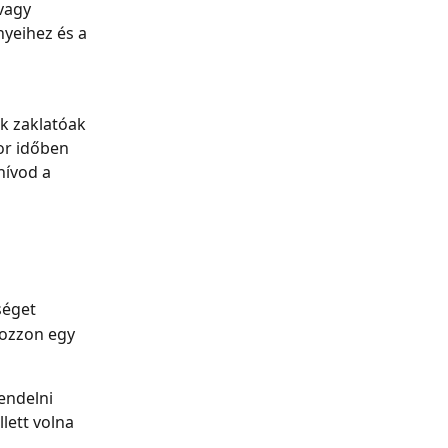
vagy 
yeihez és a 
k zaklatóak 
or időben 
hívod a 
séget
yozzon egy 
endelni 
lett volna 