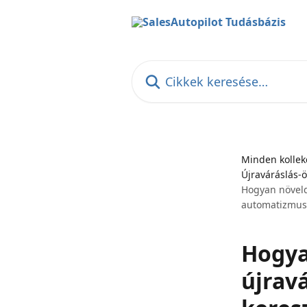
Ugrás a fő tartalomra
Cikkek keresése…
Minden kollek
Újraváráslás-
Hogyan növeld
automatizmus
Hogya
újrav