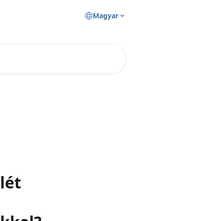
Magyar
lét