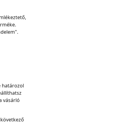
mlékeztető, 
erméke. 
ndelem".
 határozol 
llíthatsz 
a vásárló 
 következő 