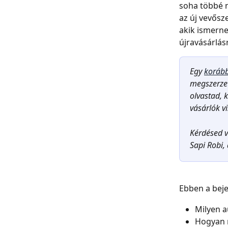
soha többé n
az új vevősz
akik ismerne
újravásárlás
Egy 
korább
megszerzet
olvastad, 
vásárlók v
Kérdésed v
Sapi Robi, 
Ebben a bej
Milyen a
Hogyan m