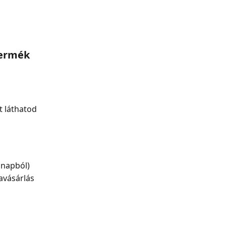
termék
 láthatod 
 napból)
avásárlás 