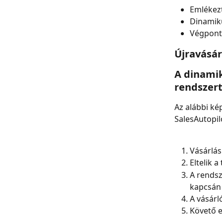
Emlékezt
Dinamiku
Végpont:
Újravásár
A dinamik
rendszer
Az alábbi ké
SalesAutopil
Vásárlás
Eltelik 
A rendsz
kapcsán
A vásárl
Követő e