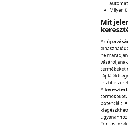
automat
Milyen 
Mit jele
kereszt
Az 
újravásá
elhasználódó
ne maradjan
vásároljanak
termékeket é
táplálékkieg
tisztítószer
A 
keresztért
termékeket, 
potenciált. 
kiegészíthet
ugyanahhoz 
Fontos: ezek