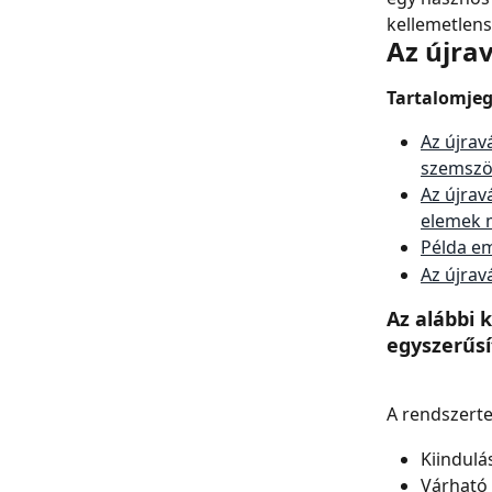
kellemetlens
Az újra
Tartalomje
Az újrav
szemszö
Az újrav
elemek 
Példa em
Az újrav
Az alábbi 
egyszerűsí
A rendszerte
Kiindulá
Várható 