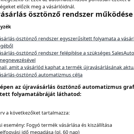
égeket előzik meg a vásárlóidnál.
vásárlás ösztönző rendszer működése
gyzék
ásárlás-ösztönző rendszer egyszerűsített folyamata a vásár
géből
ásárlás-ösztönző rendszer felépítése a szükséges SalesAuto
megnevezésével
ail, amit a vásárlód kaphat a termék újravásárlásának aktu
ásárlás-ösztönző automatizmus célja
képen az újravásárlás ösztönző automatizmus graf
tett folyamatábráját láthatod:
rv a következőket tartalmazza:
si esemény: Fogyó termék vásárlása és kiszállítása
elfogyási idő megadása (pl. 60 nap)