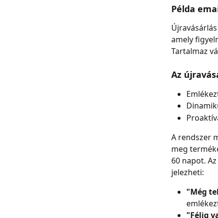
Példa email
Újravásárlás
amely figyel
Tartalmaz vá
Az újravás
Emlékezt
Dinamiku
Proaktí
A rendszer m
meg terméken
60 napot. Az
jelezheti:
"Még te
emlékez
"Félig v