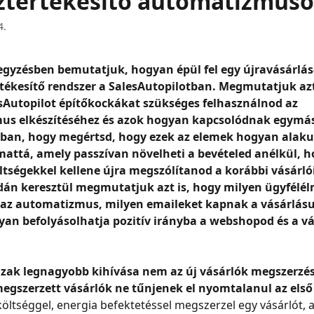
ztértékesítő automatizmuso
4.
egyzésben bemutatjuk, hogyan épül fel egy újravásárlás
rtékesítő rendszer a SalesAutopilotban. Megmutatjuk azt
sAutopilot építőkockákat szükséges felhasználnod az 
us elkészítéséhez és azok hogyan kapcsolódnak egymás
ban, hogy megértsd, hogy ezek az elemek hogyan alaku
mattá, amely passzívan növelheti a bevételed anélkül, 
ltségekkel kellene újra megszólítanod a korábbi vásárlói
án keresztül megmutatjuk azt is, hogy milyen ügyfélél
 az automatizmus, milyen emaileket kapnak a vásárlásu
an befolyásolhatja pozitív irányba a webshopod és a vá
ak legnagyobb kihívása nem az új vásárlók megszerzé
megszerzett vásárlók ne tűnjenek el nyomtalanul az első 
költséggel, energia befektetéssel megszerzel egy vásárlót, a