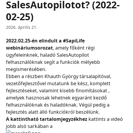
SalesAutopilotot? (2022-
02-25)
2026. április 21.
2022.02.25-én elindult a #SapiLife 
webináriumsorozat
, amely főként régi 
ügyfeleinknek, haladó SalesAutopilot 
felhasználóknak segít a funkciók mélyebb 
megismerésében.
Ebben a részben Khauth György társalapítóval, 
vezetőfejlesztővel mutatunk be kész, komplett 
fejlesztéseket, valamint kisebb finomításokat , 
amelyek hasznosak lehetnek egyaránt kezdő 
felhasználóknak és haladóknak. Végül pedig a 
fejlesztés alatt álló funkciókról beszélünk.
A kattintható tartalomjegyzékhez
 kattints a videó 
jobb alsó sarkában a