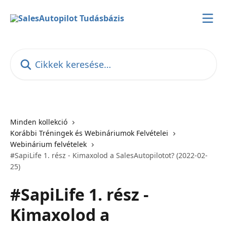
Ugrás a fő tartalomra
Cikkek keresése…
Minden kollekció
Korábbi Tréningek és Webináriumok Felvételei
Webinárium felvételek
#SapiLife 1. rész - Kimaxolod a SalesAutopilotot? (2022-02-
25)
#SapiLife 1. rész -
Kimaxolod a