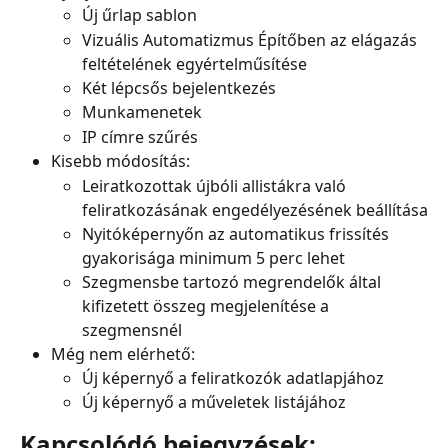
Új űrlap sablon
Vizuális Automatizmus Építőben az elágazás 
feltételének egyértelműsítése
Két lépcsős bejelentkezés
Munkamenetek
IP címre szűrés
Kisebb módosítás:
Leiratkozottak újbóli allistákra való 
feliratkozásának engedélyezésének beállítása
Nyitóképernyőn az automatikus frissítés 
gyakorisága minimum 5 perc lehet
Szegmensbe tartozó megrendelők által 
kifizetett összeg megjelenítése a 
szegmensnél
Még nem elérhető:
Új képernyő a feliratkozók adatlapjához
Új képernyő a műveletek listájához
Kapcsolódó bejegyzések: