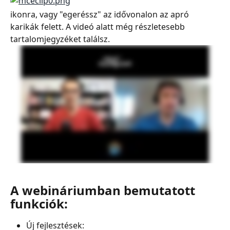
ikonra, vagy "egeréssz" az idővonalon az apró 
karikák felett. A videó alatt még részletesebb 
tartalomjegyzéket találsz.
A webináriumban bemutatott 
funkciók:
Új fejlesztések: