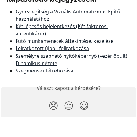
Gyorssegítség a Vizuális Automatizmus Építő 
használatához
Két lépcsős bejelentkezés (Két faktoros 
autentikáció)
Futó munkamenetek áttekintése, kezelése
Leiratkozott újbóli feliratkozása
Személyre szabható nyitóképernyő (vezérlőpult) 
Dinamikus nézete
Szegmensek létrehozása
Választ kapott a kérdésére?
😞
😐
😃