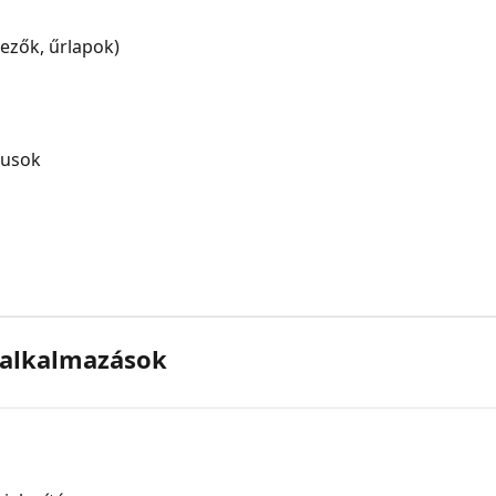
mezők, űrlapok)
dusok
ő alkalmazások