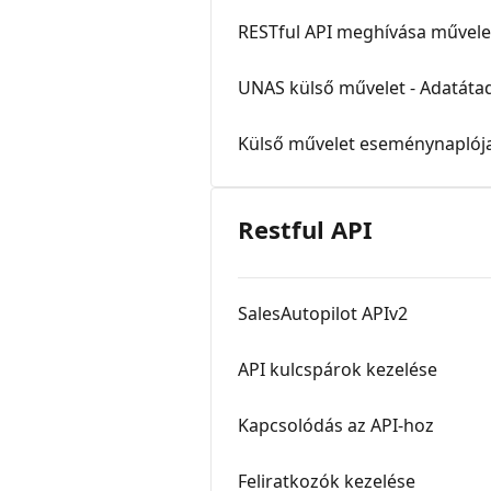
RESTful API meghívása művelet
UNAS külső művelet - Adatátad
Külső művelet eseménynaplój
Restful API
SalesAutopilot APIv2
API kulcspárok kezelése
Kapcsolódás az API-hoz
Feliratkozók kezelése