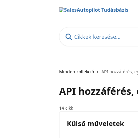
Ugrás a fő tartalomra
Cikkek keresése…
Minden kollekció
API hozzáférés, e
API hozzáférés, 
14 cikk
Külső műveletek