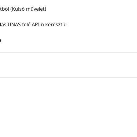
ből (Külső művelet)
ás UNAS felé API-n keresztül
a