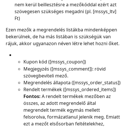
nem kerül beillesztésre a mezőkóddal ezért azt 
szövegesen szükséges megadni (pl. [mssys_ltv] 
Ft)
Ezen mezők a megrendelés listákba mindenképpen 
bekerülnek, de ha más listában is szükségük van 
rájuk, akkor ugyanazon néven létre lehet hozni őket.
Kupon kód ([mssys_coupon])
Megjegyzés ([mssys_comment]): rövid 
szövegbeviteli mező.
Megrendelés állapota ([mssys_order_status])
Rendelt termékek ([mssys_ordered_items])
Fontos:
 A rendelt termékek mezőben az 
összes, az adott megrendelő által 
megrendelt termék egymás mellett 
felsorolva, formázatlanul jelenik meg. Emiatt 
ezt a mezőt elsősorban feltételekhez, 