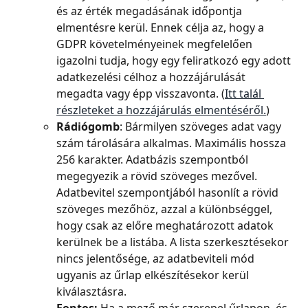
és az érték megadásának időpontja 
elmentésre kerül. Ennek célja az, hogy a 
GDPR követelményeinek megfelelően 
igazolni tudja, hogy egy feliratkozó egy adott 
adatkezelési célhoz a hozzájárulását 
megadta vagy épp visszavonta. (
Itt talál 
részleteket a hozzájárulás elmentéséről.
)
Rádiógomb
: Bármilyen szöveges adat vagy 
szám tárolására alkalmas. Maximális hossza 
256 karakter. Adatbázis szempontból 
megegyezik a rövid szöveges mezővel. 
Adatbevitel szempontjából hasonlít a rövid 
szöveges mezőhöz, azzal a különbséggel, 
hogy csak az előre meghatározott adatok 
kerülnek be a listába. A lista szerkesztésekor 
nincs jelentősége, az adatbeviteli mód 
ugyanis az űrlap elkészítésekor kerül 
kiválasztásra.