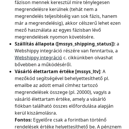
fázison mennek keresztül mire ténylegesen 
megrendelésre kerülnek (tehát nem a 
megrendelés teljesítéséig van sok fázis, hanem 
már a megrendelésig), akkor célszerű lehet ezen 
mező használata az egyes fázisban lévő 
megrendelések nyomon követésére.
Szállítás állapota ([mssys_shipping_status])
: a 
Webshippy integráció részére van fenntartva, a 
Webshippy integráció
 c. cikkünkben olvashat 
bővebben a működéséről.
Vásárló élettartam értéke [mssys_ltv]
: A 
mezőkód segítségével behelyettesíthető pl. 
emailbe az adott email címhez tartozó 
megrendelések összege (pl. 20000), vagyis a 
vásárló élettartam értéke, amely a vásárló 
fiókban található összes előfordulása alapján 
kerül kiszámolásra.
Fontos:
 Egyelőre csak a forintban történő 
rendelések értéke helyettesíthető be. A pénznem 