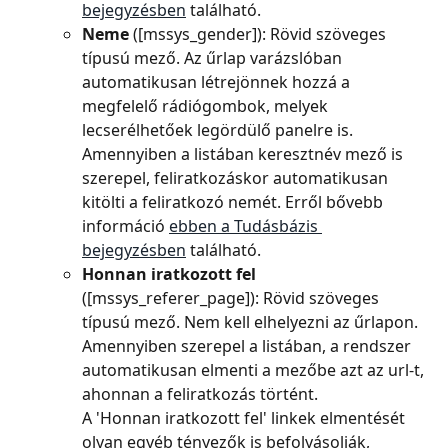
bejegyzésben
 található.
Neme 
([mssys_gender]): Rövid szöveges 
típusú mező. Az űrlap varázslóban 
automatikusan létrejönnek hozzá a 
megfelelő rádiógombok, melyek 
lecserélhetőek legördülő panelre is. 
Amennyiben a listában keresztnév mező is 
szerepel, feliratkozáskor automatikusan 
kitölti a feliratkozó nemét. Erről bővebb 
információ 
ebben a Tudásbázis 
bejegyzésben
 található.
Honnan iratkozott fel 
([mssys_referer_page]): Rövid szöveges 
típusú mező. Nem kell elhelyezni az űrlapon. 
Amennyiben szerepel a listában, a rendszer 
automatikusan elmenti a mezőbe azt az url-t, 
ahonnan a feliratkozás történt.
A 'Honnan iratkozott fel' linkek elmentését 
olyan egyéb tényezők is befolyásolják, 