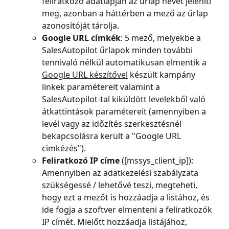
feliratkozó adatlapján az űrlap nevét jeleníti 
meg, azonban a háttérben a mező az űrlap 
azonosítóját tárolja.
Google URL címkék
: 5 mező, melyekbe a 
SalesAutopilot űrlapok minden további 
tennivaló nélkül automatikusan elmentik a 
Google URL készítővel
 készült kampány 
linkek paramétereit valamint a 
SalesAutopilot-tal kiküldött levelekből való 
átkattintások paramétereit (amennyiben a 
levél vagy az időzítés szerkesztésnél 
bekapcsolásra került a "Google URL 
cimkézés").
Feliratkozó IP címe
 ([mssys_client_ip]): 
Amennyiben az adatkezelési szabályzata 
szükségessé / lehetővé teszi, megteheti, 
hogy ezt a mezőt is hozzáadja a listához, és 
ide fogja a szoftver elmenteni a feliratkozók 
IP címét. Mielőtt hozzáadja listájához, 