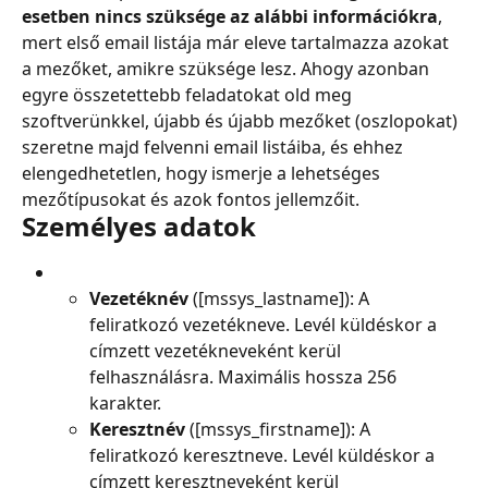
esetben nincs szüksége az alábbi információkra
, 
mert első email listája már eleve tartalmazza azokat 
a mezőket, amikre szüksége lesz. Ahogy azonban 
egyre összetettebb feladatokat old meg 
szoftverünkkel, újabb és újabb mezőket (oszlopokat) 
szeretne majd felvenni email listáiba, és ehhez 
elengedhetetlen, hogy ismerje a lehetséges 
mezőtípusokat és azok fontos jellemzőit.
Személyes adatok
Vezetéknév 
([mssys_lastname]): A 
feliratkozó vezetékneve. Levél küldéskor a 
címzett vezetékneveként kerül 
felhasználásra. Maximális hossza 256 
karakter.
Keresztnév 
([mssys_firstname]): A 
feliratkozó keresztneve. Levél küldéskor a 
címzett keresztneveként kerül 