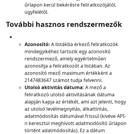
űrlapon kerül bekérésre feliratkozójától, 
ügyfelétől.
További hasznos rendszermezők
Azonosító: 
A listákba érkező feliratkozók 
mindegyikéhez tartozik egy azonosító 
rendszermező, amely egyértelműen 
azonosítja a feliratkozót a listában. Az 
azonosító mező maximum értékként a 
2147483647 számot tudja felvenni.
Utolsó aktivitás dátuma
: A mező a 
feliratkozó utolsó aktivitásának dátuma 
alapján kapja az értékét, ami azt jelenti, hogy 
az utolsó levélmegnyitás, átkattintás, 
adatmódosítás dátumával frissül (kivéve API-
n keresztül meghívott adatmodósító űrlapon 
történt adatmódosítás). Ez a dátum 