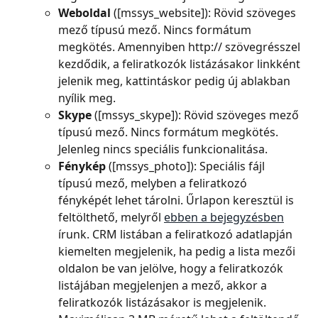
Weboldal 
([mssys_website]): Rövid szöveges 
mező típusú mező. Nincs formátum 
megkötés. Amennyiben http:// szövegrésszel 
kezdődik, a feliratkozók listázásakor linkként 
jelenik meg, kattintáskor pedig új ablakban 
nyílik meg.
Skype 
([mssys_skype]): Rövid szöveges mező 
típusú mező. Nincs formátum megkötés. 
Jelenleg nincs speciális funkcionalitása.
Fénykép 
([mssys_photo]): Speciális fájl 
típusú mező, melyben a feliratkozó 
fényképét lehet tárolni. Űrlapon keresztül is 
feltölthető, melyről 
ebben a bejegyzésben
írunk. CRM listában a feliratkozó adatlapján 
kiemelten megjelenik, ha pedig a lista mezői 
oldalon be van jelölve, hogy a feliratkozók 
listájában megjelenjen a mező, akkor a 
feliratkozók listázásakor is megjelenik. 