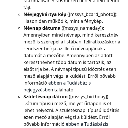
Maximálisan 3 MB méretű lehet a feltöltendő 
fájl.
Névjegykártya kép 
([mssys_bcard_photo]): 
Hasonlóan működik, mint a fénykép.
Névnap dátuma 
([mssys_nameday]): 
Amennyiben mind névnap, mind keresztnév 
mező is szerepel a listában, feliratkozáskor a 
rendszer beírja az illető névnapjának a 
dátumát a mezőbe. Amennyiben az adott 
keresztnévhez több dátum is tartozik, az 
elsőt írja be. A névnapi típusú időzítés ezen 
mező alapján végzi a küldést. Erről bővebb 
információ 
ebben a Tudásbázis 
bejegyzésben
 található.
Születésnap dátum 
([mssys_birthday]): 
Dátum típusú mező, melyet űrlapon is el 
lehet helyezni. A születésnapi típusú időzítés 
ezen mező alapján végzi a küldést. Erről 
bővebb információ 
ebben a Tudásbázis 