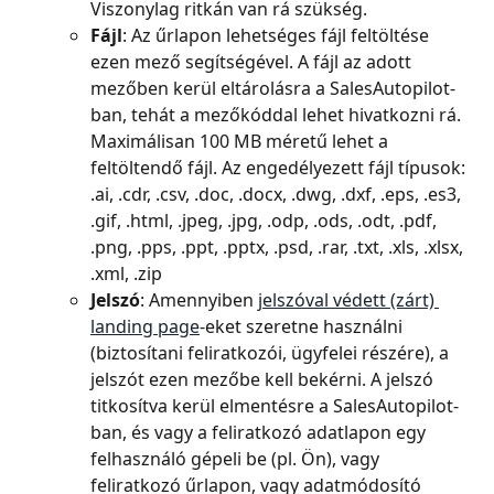
Viszonylag ritkán van rá szükség.
Fájl
: Az űrlapon lehetséges fájl feltöltése 
ezen mező segítségével. A fájl az adott 
mezőben kerül eltárolásra a SalesAutopilot-
ban, tehát a mezőkóddal lehet hivatkozni rá. 
Maximálisan 100 MB méretű lehet a 
feltöltendő fájl. Az engedélyezett fájl típusok: 
.ai, .cdr, .csv, .doc, .docx, .dwg, .dxf, .eps, .es3, 
.gif, .html, .jpeg, .jpg, .odp, .ods, .odt, .pdf, 
.png, .pps, .ppt, .pptx, .psd, .rar, .txt, .xls, .xlsx, 
.xml, .zip
Jelszó
: Amennyiben 
jelszóval védett (zárt) 
landing page
-eket szeretne használni 
(biztosítani feliratkozói, ügyfelei részére), a 
jelszót ezen mezőbe kell bekérni. A jelszó 
titkosítva kerül elmentésre a SalesAutopilot-
ban, és vagy a feliratkozó adatlapon egy 
felhasználó gépeli be (pl. Ön), vagy 
feliratkozó űrlapon, vagy adatmódosító 