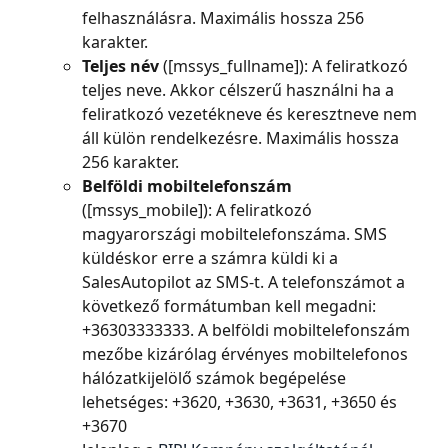
felhasználásra. Maximális hossza 256 
karakter.
Teljes név 
([mssys_fullname]): A feliratkozó 
teljes neve. Akkor célszerű használni ha a 
feliratkozó vezetékneve és keresztneve nem 
áll külön rendelkezésre. Maximális hossza 
256 karakter.
Belföldi mobiltelefonszám 
([mssys_mobile]): A feliratkozó 
magyarországi mobiltelefonszáma. SMS 
küldéskor erre a számra küldi ki a 
SalesAutopilot az SMS-t. A telefonszámot a 
következő formátumban kell megadni: 
+36303333333. A belföldi mobiltelefonszám 
mezőbe kizárólag érvényes mobiltelefonos 
hálózatkijelölő számok begépelése 
lehetséges: +3620, +3630, +3631, +3650 és 
+3670