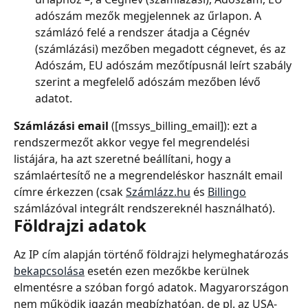
adószám mezők megjelennek az űrlapon. A 
számlázó felé a rendszer átadja a Cégnév 
(számlázási) mezőben megadott cégnevet, és az 
Adószám, EU adószám mezőtípusnál leírt szabály 
szerint a megfelelő adószám mezőben lévő 
adatot.
Számlázási email
 ([mssys_billing_email]): ezt a 
rendszermezőt akkor vegye fel megrendelési 
listájára, ha azt szeretné beállítani, hogy a 
számlaértesítő ne a megrendeléskor használt email 
címre érkezzen (csak 
Számlázz.hu
 és 
Billingo
számlázóval integrált rendszereknél használható).
Földrajzi adatok
Az IP cím alapján történő földrajzi helymeghatározás 
bekapcsolása
 esetén ezen mezőkbe kerülnek 
elmentésre a szóban forgó adatok. Magyarországon 
nem működik igazán megbízhatóan, de pl. az USA-