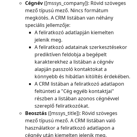
Cégnév 
([mssys_company]): Rövid szöveges 
mező típusú mező. Nincs formátum 
megkötés. A CRM listában van néhány 
speciális jellemzője:
A feliratkozó adatlapján kiemelten 
jelenik meg.
A feliratkozó adatainak szerkesztésekor 
prediktíven feldobja a begépelt 
karakterekhez a listában a cégnév 
alapján passzoló kontaktokat a 
könnyebb és hibátlan kitöltés érdekében.
A CRM listában a feliratkozó adatlapon 
feltünteti a "Cég egyéb kontaktjai" 
részben a listában azonos cégnévvel 
szereplő feliratkozókat.
Beosztás 
([mssys_title]): Rövid szöveges 
mező típusú mező. A CRM listában való 
használatkor a feliratkozó adatlapon a 
cégnév után kiemelten jelenik meg.