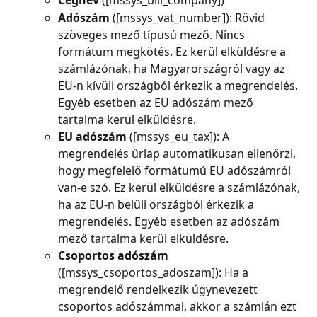
Cégnév 
([mssys_bill_company])
Adószám 
([mssys_vat_number]): Rövid 
szöveges mező típusú mező. Nincs 
formátum megkötés. Ez kerül elküldésre a 
számlázónak, ha Magyarországról vagy az 
EU-n kívüli országból érkezik a megrendelés. 
Egyéb esetben az EU adószám mező 
tartalma kerül elküldésre.
EU adószám 
([mssys_eu_tax]): A 
megrendelés űrlap automatikusan ellenőrzi, 
hogy megfelelő formátumú EU adószámról 
van-e szó. Ez kerül elküldésre a számlázónak, 
ha az EU-n belüli országból érkezik a 
megrendelés. Egyéb esetben az adószám 
mező tartalma kerül elküldésre.
Csoportos adószám
([mssys_csoportos_adoszam]): Ha a 
megrendelő rendelkezik úgynevezett 
csoportos adószámmal, akkor a számlán ezt 