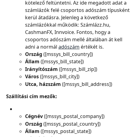
kötelező feltüntetni. Az ide megadott adat a 
számlázók felé csoportos adószám típusként 
kerül átadásra. Jelenleg a következő 
számlázókkal működik: Számlázz.hu, 
CashmanFX, Innvoice. Fontos, hogy a 
csoportos adószám mellé általában át kell 
adni a normál 
adószám
 értékét is.
Ország 
([mssys_bill_country])
Állam 
([mssys_bill_state])
Irányítószám 
([mssys_bill_zip])
Város 
([mssys_bill_city])
Utca, házszám 
([mssys_bill_address])
Szállítási cím mezők:
Cégnév 
([mssys_postal_company])
Ország 
([mssys_postal_country])
Állam 
([mssys_postal_state])