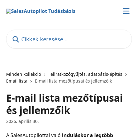
Ugrás a fő tartalomra
Cikkek keresése…
Minden kollekció
Feliratkozógyűjtés, adatbázis-építés
Email lista
E-mail lista mezőtípusai és jellemzőik
E-mail lista mezőtípusai
és jellemzőik
2026. április 30.
A SalesAutopilottal való 
induláskor a legtöbb 