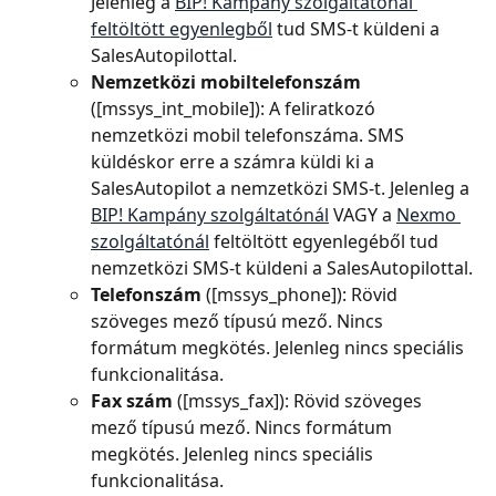
Jelenleg a 
BIP! Kampány szolgáltatónál 
feltöltött egyenlegből
 tud SMS-t küldeni a 
SalesAutopilottal.
Nemzetközi mobiltelefonszám 
([mssys_int_mobile]): A feliratkozó 
nemzetközi mobil telefonszáma. SMS 
küldéskor erre a számra küldi ki a 
SalesAutopilot a nemzetközi SMS-t. Jelenleg a 
BIP! Kampány szolgáltatónál
 VAGY a 
Nexmo 
szolgáltatónál
 feltöltött egyenlegéből tud 
nemzetközi SMS-t küldeni a SalesAutopilottal.
Telefonszám 
([mssys_phone]): Rövid 
szöveges mező típusú mező. Nincs 
formátum megkötés. Jelenleg nincs speciális 
funkcionalitása.
Fax szám 
([mssys_fax]): Rövid szöveges 
mező típusú mező. Nincs formátum 
megkötés. Jelenleg nincs speciális 
funkcionalitása.