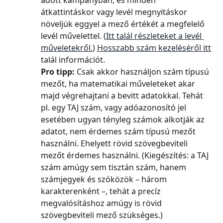
adott kampányban, és minden 
átkattintáskor vagy levél megnyitáskor 
növeljük eggyel a mező értékét a megfelelő 
levél művelettel. (
Itt talál részleteket a levél 
műveletekről.
) 
Hosszabb szám kezeléséről itt
talál információt.
Pro tipp:
 Csak akkor használjon szám típusú 
mezőt, ha matematikai műveleteket akar 
majd végrehajtani a bevitt adatokkal. Tehát 
pl. egy TAJ szám, vagy adóazonosító jel 
esetében ugyan tényleg számok alkotják az 
adatot, nem érdemes szám típusú mezőt 
használni. Ehelyett rövid szövegbeviteli 
mezőt érdemes használni. (Kiegészítés: a TAJ 
szám amúgy sem tisztán szám, hanem 
számjegyek és szóközök – három 
karakterenként –, tehát a precíz 
megvalósításhoz amúgy is rövid 
szövegbeviteli mező szükséges.)