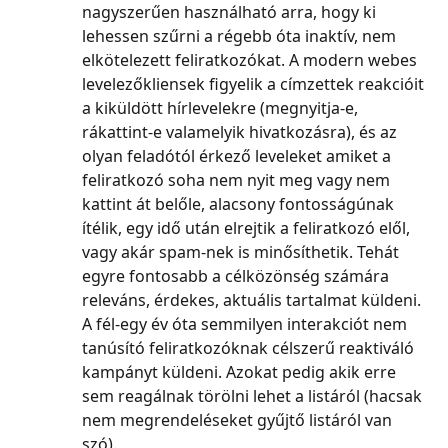
nagyszerűen használható arra, hogy ki 
lehessen szűrni a régebb óta inaktív, nem 
elkötelezett feliratkozókat. A modern webes 
levelezőkliensek figyelik a címzettek reakcióit 
a kiküldött hírlevelekre (megnyitja-e, 
rákattint-e valamelyik hivatkozásra), és az 
olyan feladótól érkező leveleket amiket a 
feliratkozó soha nem nyit meg vagy nem 
kattint át belőle, alacsony fontosságúnak 
ítélik, egy idő után elrejtik a feliratkozó elől, 
vagy akár spam-nek is minősíthetik. Tehát 
egyre fontosabb a célközönség számára 
releváns, érdekes, aktuális tartalmat küldeni. 
A fél-egy év óta semmilyen interakciót nem 
tanúsító feliratkozóknak célszerű reaktiváló 
kampányt küldeni. Azokat pedig akik erre 
sem reagálnak törölni lehet a listáról (hacsak 
nem megrendeléseket gyűjtő listáról van 
szó).