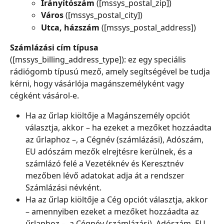
Irányítószám 
([mssys_postal_zip])
Város 
([mssys_postal_city])
Utca, házszám 
([mssys_postal_address])
Számlázási cím típusa
([mssys_billing_address_type]): ez egy speciális 
rádiógomb típusú mező, amely segítségével be tudja 
kérni, hogy vásárlója magánszemélyként vagy 
cégként vásárol-e.
Ha az űrlap kiöltője a Magánszemély opciót 
választja, akkor – ha ezeket a mezőket hozzáadta 
az űrlaphoz –, a Cégnév (számlázási), Adószám, 
EU adószám mezők elrejtésre kerülnek, és a 
számlázó felé a Vezetéknév és Keresztnév 
mezőben lévő adatokat adja át a rendszer 
Számlázási névként.
Ha az űrlap kiöltője a Cég opciót választja, akkor 
– amennyiben ezeket a mezőket hozzáadta az 
űrlaphoz –, a Cégnév (számlázási), Adószám, EU 