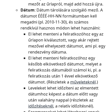
mezőt az űrlapról, majd add hozzá újra.
Dátum
: Dátum tárolására szolgáló mező. A 
dátumot ÉÉÉÉ-HH-NN formátumban kell 
megadni (pl. 2010-11-30), és számos 
rendkívül hasznos módon lehet használni:
El lehet menteni a feliratkozóhoz egy az 
űrlapon kiválasztott, vagy akár rejtett 
mezővel elhelyezett dátumot, ami pl. egy 
rendezvény dátuma.
El lehet menteni feliratkozóhoz egy 
később elkövetkező dátumot, melyet a 
feliratkozás dátumából számol ki, pl. a 
feliratkozás után 1 évvel elkövetkező 
dátumot. (Részletek a 
műveleteknél
.)
Leveleket lehet időzíteni az elmentett 
dátumhoz képest a dátum előtt vagy 
után valahány nappal (részletek az 
időzítéseknél
, a relatív időzítésnél).