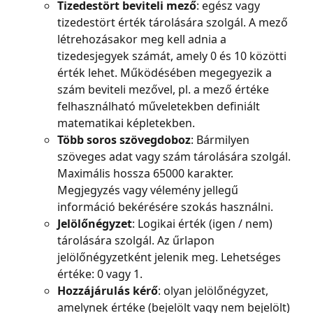
Tizedestört beviteli mező
: egész vagy 
tizedestört érték tárolására szolgál. A mező 
létrehozásakor meg kell adnia a 
tizedesjegyek számát, amely 0 és 10 közötti 
érték lehet. Működésében megegyezik a 
szám beviteli mezővel, pl. a mező értéke 
felhasználható műveletekben definiált 
matematikai képletekben.
Több soros szövegdoboz
: Bármilyen 
szöveges adat vagy szám tárolására szolgál. 
Maximális hossza 65000 karakter. 
Megjegyzés vagy vélemény jellegű 
információ bekérésére szokás használni.
Jelölőnégyzet
: Logikai érték (igen / nem) 
tárolására szolgál. Az űrlapon 
jelölőnégyzetként jelenik meg. Lehetséges 
értéke: 0 vagy 1.
Hozzájárulás kérő
: olyan jelölőnégyzet, 
amelynek értéke (bejelölt vagy nem bejelölt) 