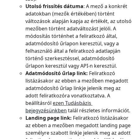
Utolsó frissítés dátuma
: A mező a konkrét 
adatokban (mezők értékében) történt 
változások alapján kapja az értékét, az utolsó 
mezőben történt adatváltozást jelöli. A 
módosítás történhet a feliratkozó által, 
adatmódosító űrlapon keresztül, vagy a 
felhasználó által a feliratkozó adatlapján 
történő szerkesztéssel, adatmódosító 
űrlapon keresztül vagy API-n keresztül.
Adatmódosító űrlap link:
 Feliratkozó 
listázásakor az ebben a mezőben megadott 
adatmódosító űrlap linkje jelenik meg az 
adott feliratkozóra vonatkoztatva. A 
beállításról 
ezen Tudásbázis 
bejegyzésünkben
 talál részletes információt.
Landing page link:
 Feliratkozó listázásakor 
az ebben a mezőben megadott landing page 
személyre szabott linkje jelenik meg az adott 