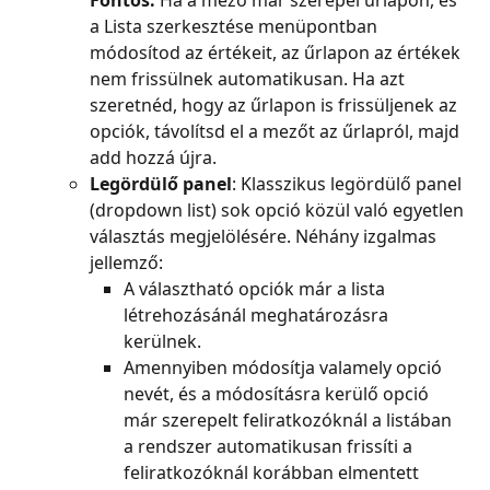
Fontos:
 Ha a mező már szerepel űrlapon, és 
a Lista szerkesztése menüpontban 
módosítod az értékeit, az űrlapon az értékek 
nem frissülnek automatikusan. Ha azt 
szeretnéd, hogy az űrlapon is frissüljenek az 
opciók, távolítsd el a mezőt az űrlapról, majd 
add hozzá újra.
Legördülő panel
: Klasszikus legördülő panel 
(dropdown list) sok opció közül való egyetlen 
választás megjelölésére. Néhány izgalmas 
jellemző:
A választható opciók már a lista 
létrehozásánál meghatározásra 
kerülnek.
Amennyiben módosítja valamely opció 
nevét, és a módosításra kerülő opció 
már szerepelt feliratkozóknál a listában 
a rendszer automatikusan frissíti a 
feliratkozóknál korábban elmentett 