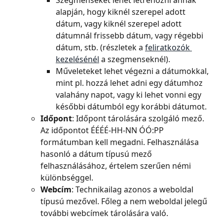
Szegmenseket lehet létrehozni annak 
alapján, hogy kiknél szerepel adott 
dátum, vagy kiknél szerepel adott 
dátumnál frissebb dátum, vagy régebbi 
dátum, stb. (részletek a 
feliratkozók 
kezelésénél
 a szegmenseknél).
Műveleteket lehet végezni a dátumokkal, 
mint pl. hozzá lehet adni egy dátumhoz 
valahány napot, vagy ki lehet vonni egy 
későbbi dátumból egy korábbi dátumot.
Időpont
: Időpont tárolására szolgáló mező. 
Az időpontot ÉÉÉÉ-HH-NN ÓÓ:PP 
formátumban kell megadni. Felhasználása 
hasonló a dátum típusú mező 
felhasználásához, értelem szerűen némi 
különbséggel.
Webcím
: Technikailag azonos a weboldal 
típusú mezővel. Főleg a nem weboldal jelegű 
további webcímek tárolására való. 