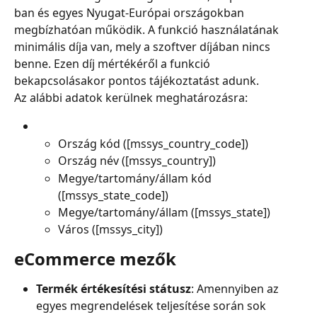
ban és egyes Nyugat-Európai országokban 
megbízhatóan működik. A funkció használatának 
minimális díja van, mely a szoftver díjában nincs 
benne. Ezen díj mértékéről a funkció 
bekapcsolásakor pontos tájékoztatást adunk.
Az alábbi adatok kerülnek meghatározásra:
Ország kód ([mssys_country_code])
Ország név ([mssys_country])
Megye/tartomány/állam kód 
([mssys_state_code])
Megye/tartomány/állam ([mssys_state])
Város ([mssys_city])
eCommerce mezők
Termék értékesítési státusz
: Amennyiben az 
egyes megrendelések teljesítése során sok 