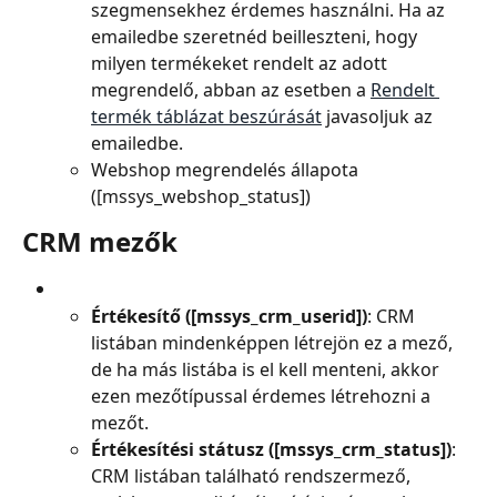
szegmensekhez érdemes használni. Ha az 
emailedbe szeretnéd beilleszteni, hogy 
milyen termékeket rendelt az adott 
megrendelő, abban az esetben a 
Rendelt 
termék táblázat beszúrását
 javasoljuk az 
emailedbe.
Webshop megrendelés állapota 
([mssys_webshop_status])
CRM mezők
Értékesítő ([mssys_crm_userid])
: CRM 
listában mindenképpen létrejön ez a mező, 
de ha más listába is el kell menteni, akkor 
ezen mezőtípussal érdemes létrehozni a 
mezőt.
Értékesítési státusz ([mssys_crm_status])
: 
CRM listában található rendszermező, 