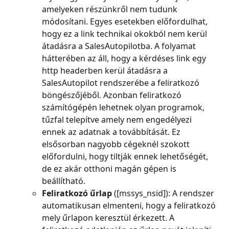
amelyeken részünkről nem tudunk 
módosítani. Egyes esetekben előfordulhat, 
hogy ez a link technikai okokból nem kerül 
átadásra a SalesAutopilotba. A folyamat 
hátterében az áll, hogy a kérdéses link egy 
http headerben kerül átadásra a 
SalesAutopilot rendszerébe a feliratkozó 
böngészőjéből. Azonban feliratkozó 
számítógépén lehetnek olyan programok, 
tűzfal telepítve amely nem engedélyezi 
ennek az adatnak a továbbítását. Ez 
elsősorban nagyobb cégeknél szokott 
előfordulni, hogy tiltják ennek lehetőségét, 
de ez akár otthoni magán gépen is 
beállítható.
Feliratkozó űrlap
 ([mssys_nsid]): A rendszer 
automatikusan elmenteni, hogy a feliratkozó 
mely űrlapon keresztül érkezett. A 