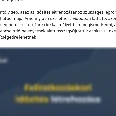
intő videó, azaz az időzítés létrehozásához szükséges legf
thatod majd. Amennyiben szeretnél a videóban látható, azo
 meg nem említett funkciókkal mélyebben megismerkedni, a
 kapcsolódó bejegyzések alatt összegyűjtöttük azokat a linke
tségedre lehetnek.