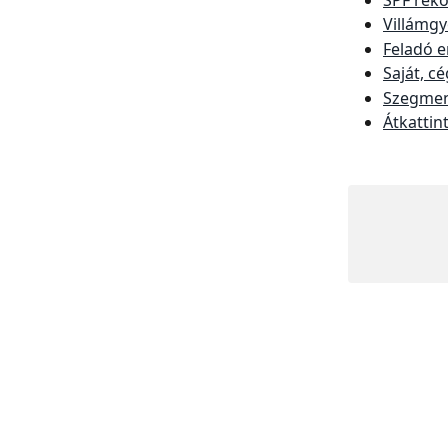
Villámgy
Feladó e
Saját, c
Szegmen
Átkattin