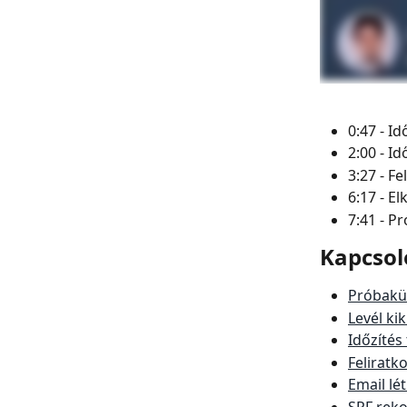
0:47 - I
2:00 - I
3:27 - Fe
6:17 - El
7:41 - P
Kapcsol
Próbakül
Levél ki
Időzítés
Feliratk
Email lé
SPF reko