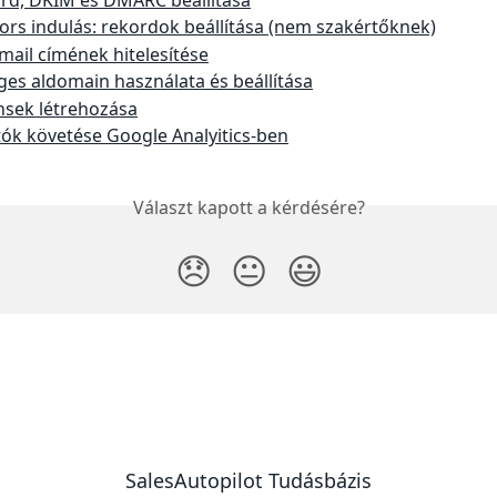
ors indulás: rekordok beállítása (nem szakértőknek)
mail címének hitelesítése
éges aldomain használata és beállítása
sek létrehozása
tók követése Google Analyitics-ben
Választ kapott a kérdésére?
😞
😐
😃
SalesAutopilot Tudásbázis