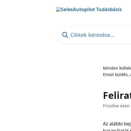
Ugrás a fő tartalomra
Cikkek keresése…
Minden kollek
Email küldés, 
Felira
Frissítve ezen
Az alábbi be
használatát 