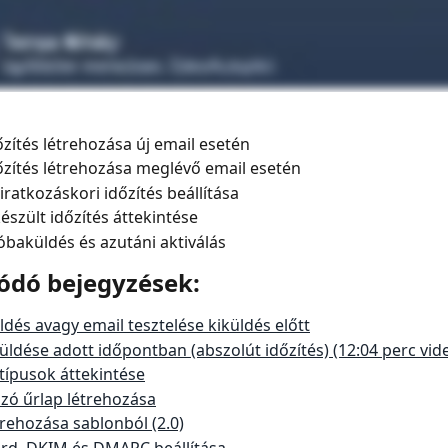
dőzítés létrehozása új email esetén
dőzítés létrehozása meglévő email esetén
liratkozáskori időzítés beállítása
készült időzítés áttekintése
róbaküldés és azutáni aktiválás
ódó bejegyzések:
dés avagy email tesztelése kiküldés előtt
küldése adott időpontban (abszolút időzítés) (12:04 perc vid
 típusok áttekintése
ozó űrlap létrehozása
trehozása sablonból (2.0)
rd, DKIM és DMARC beállítása