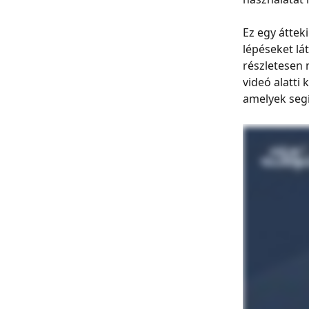
Ez egy áttek
lépéseket lá
részletesen
videó alatti
amelyek segí