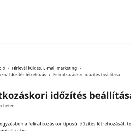
ció
Hírlevél küldés, E-mail marketing
azaz Időzítés létrehozás
Feliratkozáskori időzítés beállítása
tkozáskori időzítés beállítás
 a héten
jegyzésben a feliratkozáskor típusú időzítés létrehozását, te
mutatjuk be.