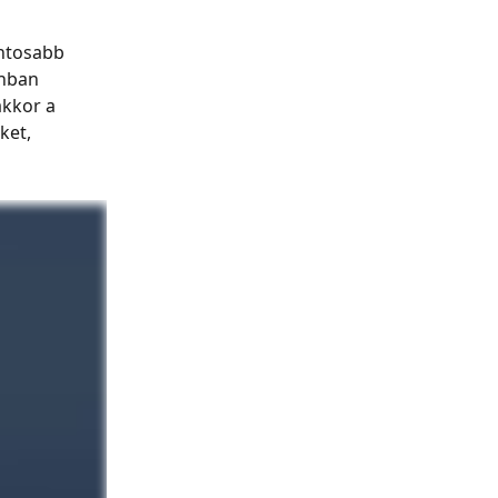
ontosabb 
nban 
kkor a 
ket, 