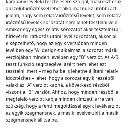
kampány levelek) tesztelésére szolgál, másrészt csak 
abszolút időzítéssel lehet alkalmazni. Ez utóbbi azt 
jelenti, hogy sem relatív időzítésű levelet, sem relatív 
időzítésű levelek sorozatát nem lehet tesztelni vele. 
Amikor egy egész relatív sorozatot akar tesztelni (pl. 
hírlevél feliratkozás utáni levél sorozatát), akkor pl. 
elképzelhető, hogy az egyik verzióban minden 
levélben egy "A" design-t alkalmaz, a sorozat másik 
verziójában minden levélben egy "B" verziót. Az A/B 
teszt funkció segítségével azért nem lehet ezt 
tesztelni, mert – még ha be is lehetne állítani relatív 
időzítéshez – lehet, hogy a sorozat egyik részéből 
valaki az "A" verziót kapná, a következő részből 
viszont a "B" verziót. Ahhoz, hogy minden részből a 
megfelelő verziót kapja minden címzett, arra van 
szükség, hogy a fenti megoldással egyik levélverziót 
az egyik szegmensnek, a másik levélverziót a másik 
szegmensnek állítsa be.