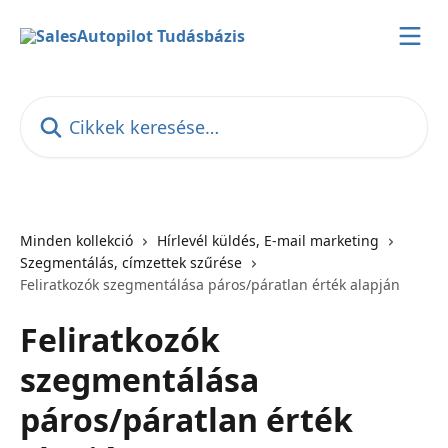
Ugrás a fő tartalomra
Cikkek keresése…
Minden kollekció
Hírlevél küldés, E-mail marketing
Szegmentálás, címzettek szűrése
Feliratkozók szegmentálása páros/páratlan érték alapján
Feliratkozók
szegmentálása
páros/páratlan érték