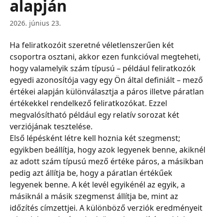
alapján
2026. június 23.
Ha feliratkozóit szeretné véletlenszerűen két 
csoportra osztani, akkor ezen funkcióval megteheti, 
hogy valamelyik szám típusú – például feliratkozók 
egyedi azonosítója vagy egy Ön által definiált – mező 
értékei alapján különválasztja a páros illetve páratlan 
értékekkel rendelkező feliratkozókat. Ezzel 
megvalósítható például egy relatív sorozat két 
verziójának tesztelése.
Első lépésként létre kell hoznia két szegmenst; 
egyikben beállítja, hogy azok legyenek benne, akiknél 
az adott szám típusú mező értéke páros, a másikban 
pedig azt állítja be, hogy a páratlan értékűek 
legyenek benne. A két levél egyikénél az egyik, a 
másiknál a másik szegmenst állítja be, mint az 
időzítés címzettjei. A különböző verziók eredményeit 