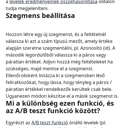
a 
levelek eredményeinek összehasonlítása
 oldalon 
tudja megjeleníteni.
Szegmens beállítása
Hozzon létre egy új szegmenst, és a feltételnél 
válassza ki azt a szám típusú mezőt, amely értéke 
alapján szeretne szegmentálni, pl. Azonosító (id). A 
második legördülőből válassza ki a páros vagy 
páratlan értéket. Adjon hozzá még feltételeket ha 
szükséges, majd mentse el a szegmenst. 
Ellenőrzésként listázza ki a szegmensben lévő 
feliratkozókat, hogy lássa, hogy tényleg a páros / 
páratlan értékkel rendelkezők kerültek csak bele. 
Ugyanezen módon készítse el a másik szegmenst is.
Mi a különbség ezen funkció, és 
az A/B teszt funkció között?
Egyrészt az 
A/B teszt funkció
 önálló levelek (pl. 