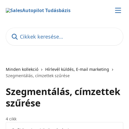
Ugrás a fő tartalomra
Cikkek keresése…
Minden kollekció
Hírlevél küldés, E-mail marketing
Szegmentálás, címzettek szűrése
Szegmentálás, címzettek
szűrése
4 cikk