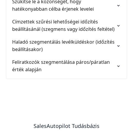
Szűkítse le a közönségét, hogy
hatékonyabban célba érjenek levelei
Címzettek szűrési lehetőségei időzítés
beállításánál (szegmens vagy időzítés feltétel)
Haladó szegmentálás levélküldéskor (időzítés
beállításakor)
Feliratkozók szegmentálása páros/páratlan
érték alapján
SalesAutopilot Tudásbázis