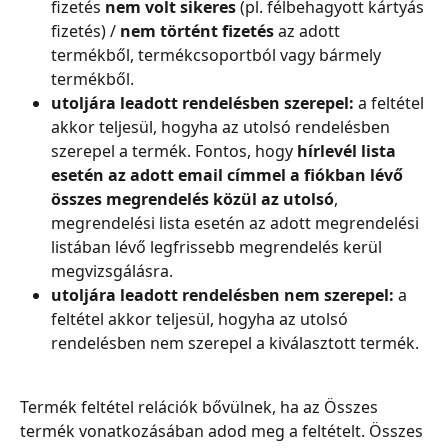
fizetés
 nem volt sikeres
 (pl. félbehagyott kártyás 
fizetés) / 
nem történt fizetés
 az adott 
termékből, termékcsoportból vagy bármely 
termékből.
utoljára leadott rendelésben szerepel: 
a feltétel 
akkor teljesül, hogyha az utolsó rendelésben 
szerepel a termék. Fontos, hogy 
hírlevél lista 
esetén az adott email címmel a fiókban lévő 
összes megrendelés közül az utolsó
, 
megrendelési lista esetén az adott megrendelési 
listában lévő legfrissebb megrendelés kerül 
megvizsgálásra.
utoljára leadott rendelésben nem szerepel: 
a 
feltétel akkor teljesül, hogyha az utolsó 
rendelésben nem szerepel a kiválasztott termék.
Termék feltétel relációk bővülnek, ha az Összes 
termék vonatkozásában adod meg a feltételt. Összes 