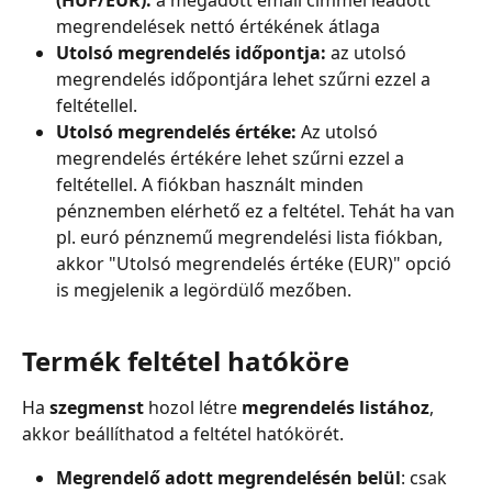
(HUF/EUR):
 a megadott email címmel leadott 
megrendelések nettó értékének átlaga
Utolsó megrendelés időpontja:
 az utolsó 
megrendelés időpontjára lehet szűrni ezzel a 
feltétellel.
Utolsó megrendelés értéke:
 Az utolsó 
megrendelés értékére lehet szűrni ezzel a 
feltétellel. A fiókban használt minden 
pénznemben elérhető ez a feltétel. Tehát ha van 
pl. euró pénznemű megrendelési lista fiókban, 
akkor "Utolsó megrendelés értéke (EUR)" opció 
is megjelenik a legördülő mezőben.
Termék feltétel hatóköre
Ha 
szegmenst
 hozol létre 
megrendelés listához
, 
akkor beállíthatod a feltétel hatókörét.
Megrendelő adott megrendelésén belül
: csak 