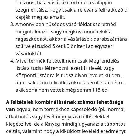
hasznos, ha a vásárlási történetük alapján 
szegmentálsz, hogy csak a releváns feliratkozóid 
kapják meg az emailt.
Amennyiben hűséges vásárlóidat szeretnéd 
megjutalmazni vagy megköszönni nekik a 
ragaszkodást, akkor a vásárlások darabszámára 
szűrve el tudod őket különíteni az egyszeri 
vásárlóktól.
Mivel termék feltételt nem csak Megrendelés 
listára tudsz létrehozni, ezért Hírlevél, vagy 
Központi listádra is tudsz olyan levelet küldeni, 
ami csak azon feliratkozóknak kerül elküldésre, 
akik soha nem vettek még semmit tőled.
A feltételek kombinálásának számos lehetősége 
van
 egyéb, nem termékhez kapcsolódó (pl.: normál, 
átkattintás vagy levélmegnyitás) feltételekkel 
kiegészítve, de a lényeg mindig ugyanaz: a tűpontos 
célzás, valamint hogy a kiküldött leveleid eredményt 