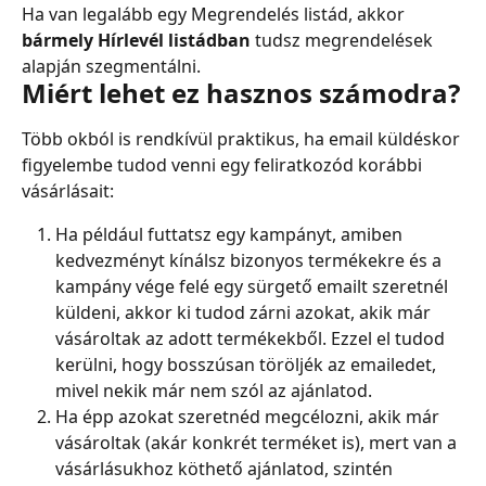
Ha van legalább egy Megrendelés listád, akkor 
bármely Hírlevél listádban
 tudsz megrendelések 
alapján szegmentálni.
Miért lehet ez hasznos számodra?
Több okból is rendkívül praktikus, ha email küldéskor 
figyelembe tudod venni egy feliratkozód korábbi 
vásárlásait:
Ha például futtatsz egy kampányt, amiben 
kedvezményt kínálsz bizonyos termékekre és a 
kampány vége felé egy sürgető emailt szeretnél 
küldeni, akkor ki tudod zárni azokat, akik már 
vásároltak az adott termékekből. Ezzel el tudod 
kerülni, hogy bosszúsan töröljék az emailedet, 
mivel nekik már nem szól az ajánlatod.
Ha épp azokat szeretnéd megcélozni, akik már 
vásároltak (akár konkrét terméket is), mert van a 
vásárlásukhoz köthető ajánlatod, szintén 