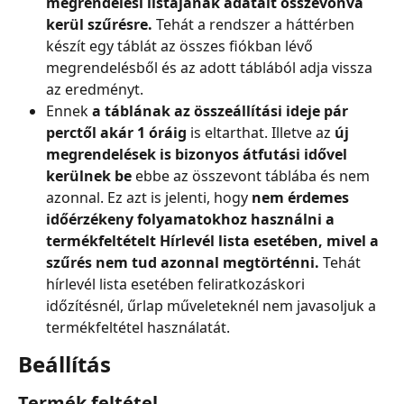
megrendelési listájának adatait összevonva 
kerül szűrésre.
 Tehát a rendszer a háttérben 
készít egy táblát az összes fiókban lévő 
megrendelésből és az adott táblából adja vissza 
az eredményt.
Ennek 
a táblának az összeállítási ideje pár 
perctől akár 1 óráig
 is eltarthat. Illetve az 
új 
megrendelések is bizonyos átfutási idővel 
kerülnek be
 ebbe az összevont táblába és nem 
azonnal. Ez azt is jelenti, hogy 
nem érdemes 
időérzékeny folyamatokhoz használni a 
termékfeltételt Hírlevél lista esetében, mivel a 
szűrés nem tud azonnal megtörténni.
 Tehát 
hírlevél lista esetében feliratkozáskori 
időzítésnél, űrlap műveleteknél nem javasoljuk a 
termékfeltétel használatát.
Beállítás
Termék feltétel