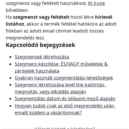
szegmenst vagy feltételt használnod, 
itt írunk
bővebben.
Ha 
szegmenst vagy feltételt
 hozol létre 
hírlevél 
listához
, akkor a termék feltétel hatóköre az adott 
fiókban az adott email címmel leadott összes 
megrendelés lesz.
Kapcsolódó bejegyzések
Szegmensek létrehozása
Szegmens készítése, ÉS/VAGY műveletek & 
zárójelek használata
Gyakran használt szegmentálási lehetőségek
Szegmens létrehozása levél link kattintás, 
megnyitás, vagy elküldés alapján
Szegmentálás dátum és időpont mező alapján
Hogyan tudok csak az első megrendelés után 
emailt küldeni a vásárlóimnak?
Választ kapott a kérdésére?