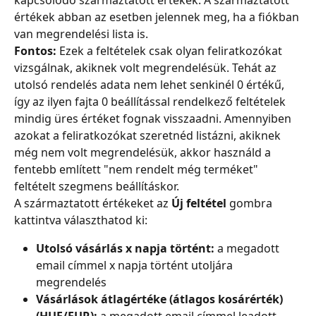
kapcsolódó származtatott értékek. A származtatott 
értékek abban az esetben jelennek meg, ha a fiókban 
van megrendelési lista is.
Fontos:
 Ezek a feltételek csak olyan feliratkozókat 
vizsgálnak, akiknek volt megrendelésük. Tehát az 
utolsó rendelés adata nem lehet senkinél 0 értékű, 
így az ilyen fajta 0 beállítással rendelkező feltételek 
mindig üres értéket fognak visszaadni. Amennyiben 
azokat a feliratkozókat szeretnéd listázni, akiknek 
még nem volt megrendelésük, akkor használd a 
fentebb említett "nem rendelt még terméket" 
feltételt szegmens beállításkor.
A származtatott értékeket az
 Új feltétel
 gombra 
kattintva választhatod ki:
Utolsó vásárlás x napja történt:
 a megadott 
email címmel x napja történt utoljára 
megrendelés
Vásárlások átlagértéke (átlagos kosárérték) 