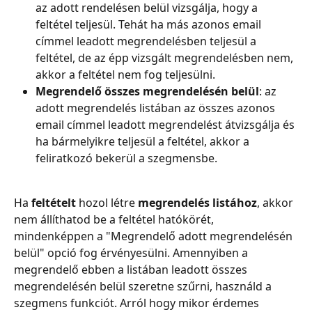
az adott rendelésen belül vizsgálja, hogy a 
feltétel teljesül. Tehát ha más azonos email 
címmel leadott megrendelésben teljesül a 
feltétel, de az épp vizsgált megrendelésben nem, 
akkor a feltétel nem fog teljesülni.
Megrendelő összes megrendelésén belül
: az 
adott megrendelés listában az összes azonos 
email címmel leadott megrendelést átvizsgálja és 
ha bármelyikre teljesül a feltétel, akkor a 
feliratkozó bekerül a szegmensbe.
Ha 
feltételt
 hozol létre 
megrendelés listához
, akkor 
nem állíthatod be a feltétel hatókörét, 
mindenképpen a "Megrendelő adott megrendelésén 
belül" opció fog érvényesülni. Amennyiben a 
megrendelő ebben a listában leadott összes 
megrendelésén belül szeretne szűrni, használd a 
szegmens funkciót. Arról hogy mikor érdemes 