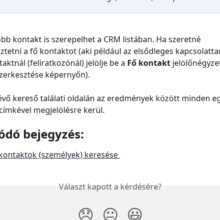
öbb kontakt is szerepelhet a CRM listában. Ha szeretné 
etni a fő kontaktot (aki például az elsődleges kapcsolattar
aktnál (feliratkozónál) jelölje be a 
Fő kontakt
 jelölőnégyzet
szerkesztése képernyőn).
lévő kereső találati oldalán az eredmények között minden eg
címkével megjelölésre kerül.
ódó bejegyzés:
kontaktok (személyek) keresése 
Választ kapott a kérdésére?
😞
😐
😃