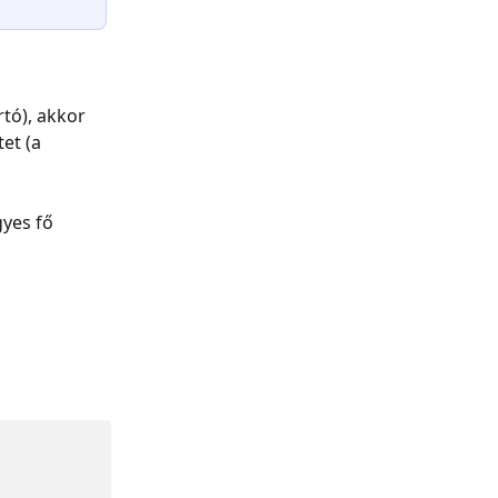
tó), akkor 
et (a 
yes fő 