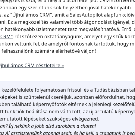
ejegyzés is szól, és amely a piacon elterjedt CRM szoftverek
azonban egy szerintünk sok helyzetben jóval hatékonyabb 
, az "Újhullámos CRM", amit a SalesAutopilot alapfunkcióiv
tani. Ez a megközelítés valamivel több átgondolást igényel, d
n hatékonyabb üzletmenetet tesz megvalósíthatóvá. Erről 
 CRM"
-ről szól ezen oktatóanyagunk, amelyet egy szűk körb
kon vettünk fel, de amelyről fontosnak tartottuk, hogy m
 felhasználónk számára elérhetővé váljon!
jhullámos CRM részleteire »
 kezelőfelülete folyamatosan frissül, és a Tudásbázisban tal
épeket is szüntelenül cseréljük, azonban előfordulhat, hog
kben található képernyőfotók eltérnek a jelenlegi kezelőfelül
t funkciók beállítása nem változott, az új arculatú képernyő
emutatott lépéseket szükséges elvégezned.
an? Írj nekünk a jobb alsó sarokban a chaten!
az AI asszisztensünk azonnal segít, és ha kell, a csapatunk is bec