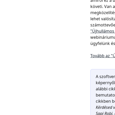
amiről ez a b
követi. Van 
megközelítés
lehet valósí
számottevőe
"Újhullámos
webináriumun
ügyfelünk és
Tovább az "Ú
A szoftver
képernyők
alábbi cik
bemutatot
cikkben b
Kérdésed v
Sapi Robi, 