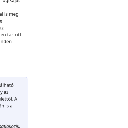
 logikáját 
al is meg 
e 
az 
en tartott 
inden 
álható 
y az 
ettől. A 
n is a 
satlakozik.