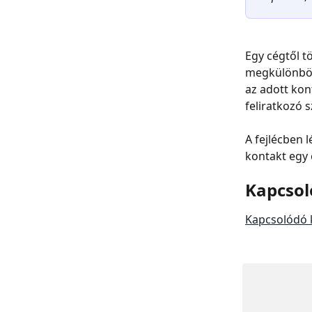
Egy cégtől t
megkülönbözt
az adott kont
feliratkozó 
A fejlécben 
kontakt egy 
Kapcsol
Kapcsolódó 