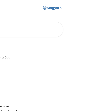
Magyar
elölése
lata, 