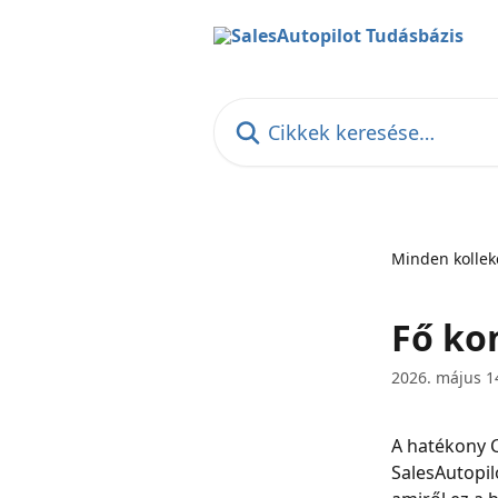
Ugrás a fő tartalomra
Cikkek keresése…
Minden kollek
Fő ko
2026. május 1
A hatékony C
SalesAutopil