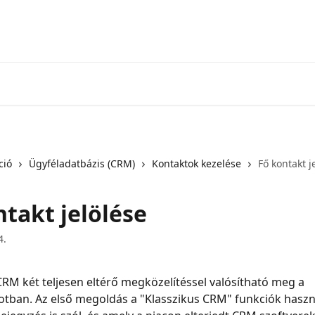
ció
Ügyféladatbázis (CRM)
Kontaktok kezelése
Fő kontakt j
ntakt jelölése
4.
RM két teljesen eltérő megközelítéssel valósítható meg a 
otban. Az első megoldás a "Klasszikus CRM" funkciók haszná