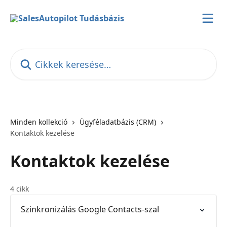
Ugrás a fő tartalomra
Cikkek keresése…
Minden kollekció
Ügyféladatbázis (CRM)
Kontaktok kezelése
Kontaktok kezelése
4 cikk
Szinkronizálás Google Contacts-szal