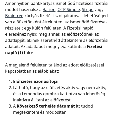
Amennyiben bankkártyás ismétlődő fizetéses fizetési 
módot használsz a 
Barion
, 
OTP Simple
, 
Stripe
 vagy 
Braintree
 kártyás fizetési szolgáltatóval, lehetőséged 
van előfizetőnként áttekinteni az ismétlődő fizetések 
részleteit egy külön felületen. A Fizetési napló 
eléréséhez nyisd meg annak az előfizetődnek az 
adatlapját, akinek szeretnéd áttekinteni az előfizetési 
adatait. Az adatlapot megnyitva kattints a
 Fizetési 
napló (1)
 fülre.
A megjelenő felületen találod az adott előfizetéssel 
kapcsolatban az alábbiakat:
Előfizetés azonosítója
Látható, hogy az előfizetés aktív vagy nem aktív, 
és a Lemondás gombra kattintva van lehetőség 
inaktívra állítani az előfizetést.
A 
Következő terhelés dátumát
 itt tudod 
megtekinteni és módosítani.