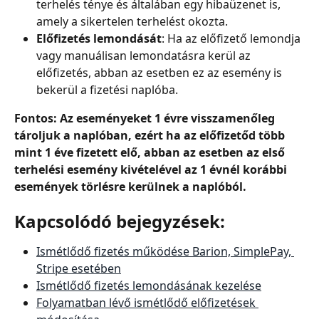
terhelés ténye és általában egy hibaüzenet is, 
amely a sikertelen terhelést okozta.
Előfizetés lemondását
: Ha az előfizető lemondja 
vagy manuálisan lemondatásra kerül az 
előfizetés, abban az esetben ez az esemény is 
bekerül a fizetési naplóba.
Fontos: Az eseményeket 1 évre visszamenőleg 
tároljuk a naplóban, ezért ha az előfizetőd több 
mint 1 éve fizetett elő, abban az esetben az első 
terhelési esemény kivételével az 1 évnél korábbi 
események törlésre kerülnek a naplóból.
Kapcsolódó bejegyzések:
Ismétlődő fizetés működése Barion, SimplePay, 
Stripe esetében
Ismétlődő fizetés lemondásának kezelése
Folyamatban lévő ismétlődő előfizetések 