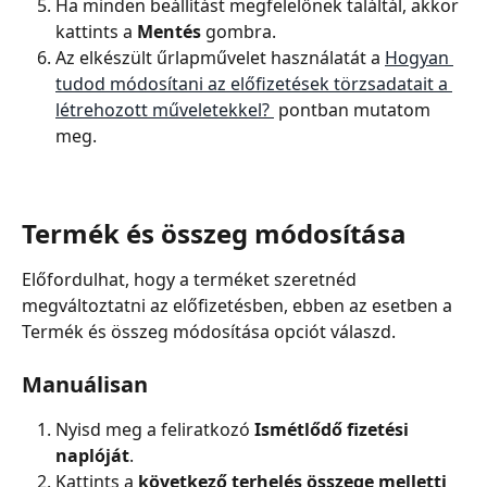
Ha minden beállítást megfelelőnek találtál, akkor 
kattints a
 Mentés
 gombra.
Az elkészült űrlapművelet használatát a 
Hogyan 
tudod módosítani az előfizetések törzsadatait a 
létrehozott műveletekkel? 
 pontban mutatom 
meg.
Termék és összeg módosítása
Előfordulhat, hogy a terméket szeretnéd 
megváltoztatni az előfizetésben, ebben az esetben a 
Termék és összeg módosítása opciót válaszd.
Manuálisan
Nyisd meg a feliratkozó
 Ismétlődő fizetési 
naplóját
.
Kattints a 
következő terhelés összege melletti 