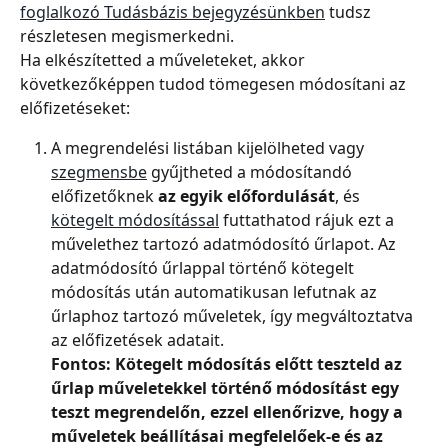
foglalkozó Tudásbázis bejegyzésünkben
 tudsz 
részletesen megismerkedni.
Ha elkészítetted a műveleteket, akkor 
következőképpen tudod tömegesen módosítani az 
előfizetéseket:
A megrendelési listában kijelölheted vagy 
szegmensbe
 gyűjtheted a módosítandó 
előfizetőknek 
az egyik előfordulását
, és 
kötegelt módosítással
 futtathatod rájuk ezt a 
művelethez tartozó adatmódosító űrlapot. Az 
adatmódosító űrlappal történő kötegelt 
módosítás után automatikusan lefutnak az 
űrlaphoz tartozó műveletek, így megváltoztatva 
az előfizetések adatait.
Fontos: Kötegelt módosítás előtt teszteld az 
űrlap műveletekkel történő módosítást egy 
teszt megrendelőn, ezzel ellenőrizve, hogy a 
műveletek beállításai megfelelőek-e és az 