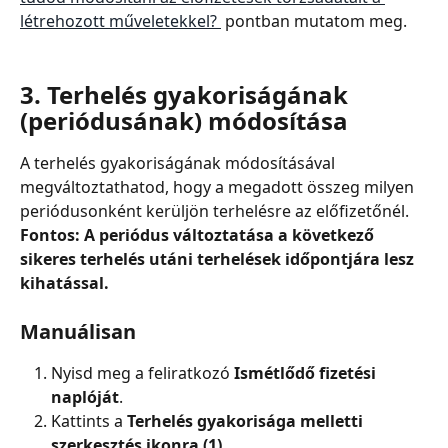
létrehozott műveletekkel? 
 pontban mutatom meg.
3. Terhelés gyakoriságának 
(periódusának) módosítása
A terhelés gyakoriságának módosításával 
megváltoztathatod, hogy a megadott összeg milyen 
periódusonként kerüljön terhelésre az előfizetőnél.
Fontos:
A periódus változtatása a következő 
sikeres terhelés utáni terhelések időpontjára lesz 
kihatással.
Manuálisan
Nyisd meg a feliratkozó
 Ismétlődő fizetési 
naplóját
.
Kattints a 
Terhelés gyakorisága melletti 
szerkesztés ikonra (1)
.