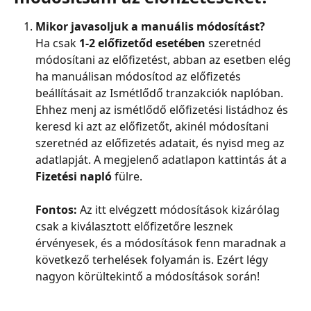
Mikor javasoljuk a manuális módosítást?
Ha csak 
1-2 előfizetőd esetében
 szeretnéd 
módosítani az előfizetést, abban az esetben elég 
ha manuálisan módosítod az előfizetés 
beállításait az Ismétlődő tranzakciók naplóban. 
Ehhez menj az ismétlődő előfizetési listádhoz és 
keresd ki azt az előfizetőt, akinél módosítani 
szeretnéd az előfizetés adatait, és nyisd meg az 
adatlapját. A megjelenő adatlapon kattintás át a 
Fizetési napló
 fülre.
Fontos: 
Az itt elvégzett módosítások kizárólag 
csak a kiválasztott előfizetőre lesznek 
érvényesek, és a módosítások fenn maradnak a 
következő terhelések folyamán is. Ezért légy 
nagyon körültekintő a módosítások során!