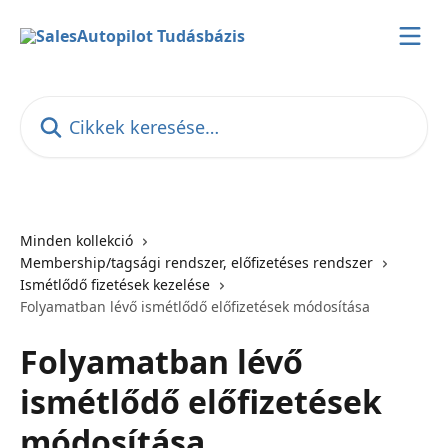
Ugrás a fő tartalomra
Cikkek keresése…
Minden kollekció
Membership/tagsági rendszer, előfizetéses rendszer
Ismétlődő fizetések kezelése
Folyamatban lévő ismétlődő előfizetések módosítása
Folyamatban lévő
ismétlődő előfizetések
módosítása