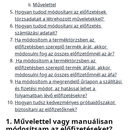
Művelettel
Hogyan tudod módosítani az előfizetések 
törzsadatait a létrehozott műveletekkel? 
Hogyan tudod módosítani az előfizetés 
számlázási adatait?
Ha módosítom a terméktörzsben az 
előfizetésben szereplő termék árát, akkor 
módosulni fog az összes előfizetőmnél az ár?
 Ha módosítom a terméktörzsben az 
előfizetésben szereplő termék áfáját, akkor 
módosulni fog az összes előfizetőmnél az áfa?
Ha módosítom a megrendelő űrlapon a szállítási 
és fizetési módot, az hatással lehet a 
folyamatban lévő előfizetésekre?
Hogyan tudsz kedvezményes próbaidőszakot 
biztosítani az előfizetőknek?
1. Művelettel vagy manuálisan 
módosítsam az előfizetéseket?