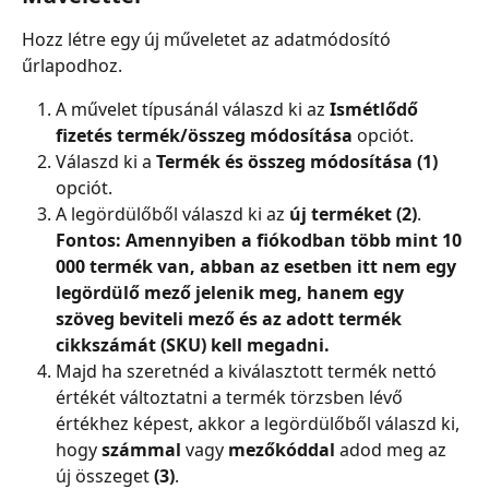
Hozz létre egy új műveletet az adatmódosító 
űrlapodhoz.
A művelet típusánál válaszd ki az 
Ismétlődő 
fizetés termék/összeg módosítása 
opciót.
Válaszd ki a 
Termék és összeg módosítása (1)
opciót.
A legördülőből válaszd ki az 
új terméket (2)
.
Fontos: Amennyiben a fiókodban több mint 10 
000 termék van, abban az esetben itt nem egy 
legördülő mező jelenik meg, hanem egy 
szöveg beviteli mező és az adott termék 
cikkszámát (SKU) kell megadni.
Majd ha szeretnéd a kiválasztott termék nettó 
értékét változtatni a termék törzsben lévő 
értékhez képest, akkor a legördülőből válaszd ki, 
hogy
 számmal
 vagy 
mezőkóddal
 adod meg az 
új összeget 
(3)
.