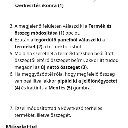
szerkesztés ikonra (1)
.
A megjelenő felületen válaszd ki a 
Termék és 
összeg módosítása (1) 
opciót.
Ezután a 
legördülő panelből válaszd ki
 a 
terméket (2)
 a terméktörzsből.
Majd ha szeretnél a terméktörzsben beállított 
összegtől eltérő összeget beírni, akkor itt tudod 
megadni az 
új nettó összeget (3).
Ha meggyőződtél róla, hogy megfelelő összeg 
van beállítva, akkor 
pipáld ki a jelölőnégyzetet 
(4)
 és kattints a 
Mentés (5)
 gombra.
Ezzel módosítottad a következő terhelés 
termékét, illetve összegét.
Művelettel