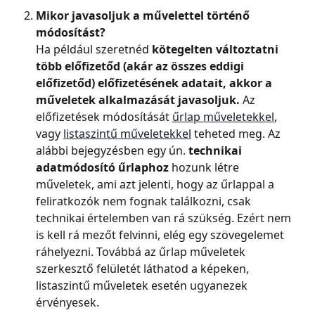
Mikor javasoljuk a művelettel történő 
módosítást?
Ha például szeretnéd 
kötegelten változtatni 
több előfizetőd (akár az összes eddigi 
előfizetőd) előfizetésének adatait, akkor a 
műveletek alkalmazását javasoljuk. 
Az 
előfizetések módosítását 
űrlap műveletekkel
, 
vagy 
listaszintű műveletekkel
 teheted meg. Az 
alábbi bejegyzésben egy ún. 
technikai
adatmódosító űrlaphoz
 hozunk létre 
műveletek, ami azt jelenti, hogy az űrlappal a 
feliratkozók nem fognak találkozni, csak 
technikai értelemben van rá szükség. Ezért nem 
is kell rá mezőt felvinni, elég egy szövegelemet 
ráhelyezni. Továbbá az űrlap műveletek 
szerkesztő felületét láthatod a képeken, 
listaszintű műveletek esetén ugyanezek 
érvényesek.