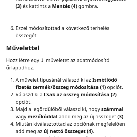
(3)
 és kattints a 
Mentés (4)
 gombra.
Ezzel módosítottad a következő terhelés 
összegét.
Művelettel
Hozz létre egy új műveletet az adatmódosító 
űrlapodhoz.
A művelet típusánál válaszd ki az 
Ismétlődő 
fizetés termék/összeg módosítása (1) 
opciót.
Válaszd ki a 
Csak az összeg módosítása (2)
opciót.
Majd a legördülőből válaszd ki, hogy
 számmal
vagy 
mezőkóddal
 adod meg az új összeget 
(3)
.
Miután kiválasztottad az opciónak megfelelően 
add meg az 
új nettó összeget (4)
.