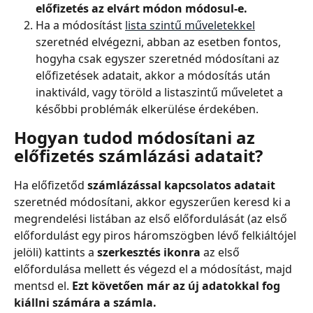
előfizetés az elvárt módon módosul-e.
Ha a módosítást 
lista szintű műveletekkel
szeretnéd elvégezni, abban az esetben fontos, 
hogyha csak egyszer szeretnéd módosítani az 
előfizetések adatait, akkor a módosítás után 
inaktiváld, vagy töröld a listaszintű műveletet a 
későbbi problémák elkerülése érdekében.
Hogyan tudod módosítani az 
előfizetés számlázási adatait?
Ha előfizetőd 
számlázással kapcsolatos adatait
szeretnéd módosítani, akkor egyszerűen keresd ki a 
megrendelési listában az első előfordulását (az első 
előfordulást egy piros háromszögben lévő felkiáltójel 
jelöli) kattints a 
szerkesztés ikonra
 az első 
előfordulása mellett és végezd el a módosítást, majd 
mentsd el. 
Ezt követően már az új adatokkal fog 
kiállni számára a számla.