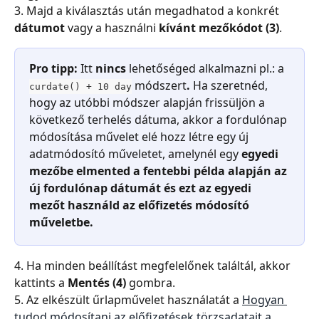
3. Majd a kiválasztás után megadhatod a konkrét 
dátumot
 vagy a használni 
kívánt mezőkódot (3)
.
Pro tipp:
 Itt 
nincs
 lehetőséged alkalmazni pl.: a 
 módszert
.
 Ha szeretnéd, 
curdate() + 10 day
hogy az utóbbi módszer alapján frissüljön a 
következő terhelés dátuma, akkor a fordulónap 
módosítása művelet elé hozz létre egy új 
adatmódosító műveletet, amelynél egy 
egyedi 
mezőbe elmented a fentebbi példa alapján az 
új fordulónap dátumát és ezt az egyedi 
mezőt használd az előfizetés módosító 
műveletbe.
4. Ha minden beállítást megfelelőnek találtál, akkor 
kattints a 
Mentés (4)
 gombra.
5. Az elkészült űrlapművelet használatát a 
Hogyan 
tudod módosítani az előfizetések törzsadatait a 