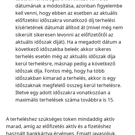
dátumának a módosítása, azonban figyelembe 
kell venni, hogy ebben az esetben az aktuális 
előfizetési időszakra vonatkozó díj terhelési 
kísérletének dátumát állítod át (mivel még nem 
sikerült sikeresen levonni az előfizetőtől az 
aktuális időszak díját). Ha a megadott dátum a 
következő időszakba beleér, akkor sikeres 
terhelés esetén még az aktuális időszak díja 
kerül terhelésre, másnap pedig a következő 
időszak díja. Fontos még, hogy ha több 
időszakban kimarad a terhelés, akkor is egy 
időszaknak megfelelő összeg kerül terhelésre. 
Illetve egy adott időszakra vonatkozóan a 
maximális terhelések száma továbbra is 15.
A terheléshez szükséges token mindaddig aktív 
marad, amíg az előfizetés aktív és a fizetéshez 
használt bankkártya érvényes. Emiatt javasoljuk, 