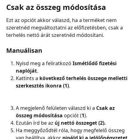
Csak az összeg módosítása
Ezt az opciót akkor válaszd, ha a terméket nem 
szeretnéd megváltoztatni az előfizetésben, csak a 
terhelés nettó árát szeretnéd módosítani.
Manuálisan
Nyisd meg a feliratkozó 
Ismétlődő fizetési 
naplóját
.
Kattints a
 következő terhelés összege melletti 
szerkesztés ikonra (1)
.
A megjelenő felületen válaszd ki a 
Csak az 
összeg módosítása 
opciót (
1
).
Ezután írd be az 
új nettó összeget (2).
Ha meggyőződtél róla, hogy megfelelő összeg 
van beállítva, akkor 
pipáld ki a jelölőnégyzetet 