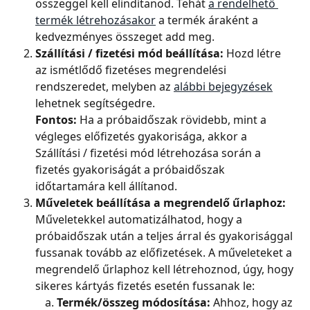
összeggel kell elindítanod. Tehát 
a rendelhető 
termék létrehozásakor
 a termék áraként a 
kedvezményes összeget add meg.
Szállítási / fizetési mód beállítása:
 Hozd létre 
az ismétlődő fizetéses megrendelési 
rendszeredet, melyben az 
alábbi bejegyzések
lehetnek segítségedre.
Fontos:
 Ha a próbaidőszak rövidebb, mint a 
végleges előfizetés gyakorisága, akkor a 
Szállítási / fizetési mód létrehozása során a 
fizetés gyakoriságát a próbaidőszak 
időtartamára kell állítanod.
Műveletek beállítása a megrendelő űrlaphoz:
Műveletekkel automatizálhatod, hogy a 
próbaidőszak után a teljes árral és gyakorisággal 
fussanak tovább az előfizetések. A műveleteket a 
megrendelő űrlaphoz kell létrehoznod, úgy, hogy 
sikeres kártyás fizetés esetén fussanak le:
Termék/összeg módosítása:
 Ahhoz, hogy az 