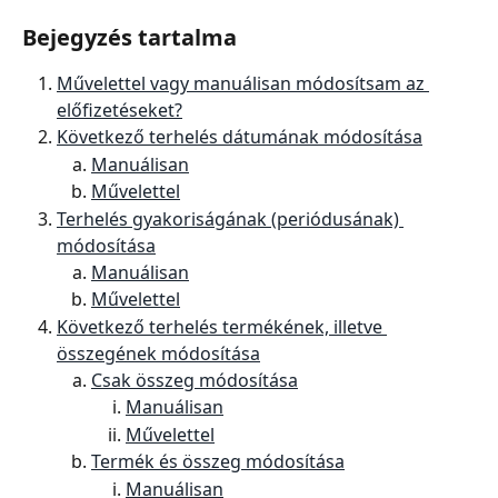
Bejegyzés tartalma
Művelettel vagy manuálisan módosítsam az 
előfizetéseket?
Következő terhelés dátumának módosítása
Manuálisan
Művelettel
Terhelés gyakoriságának (periódusának) 
módosítása
Manuálisan
Művelettel
Következő terhelés termékének, illetve 
összegének módosítása
Csak összeg módosítása
Manuálisan
Művelettel
Termék és összeg módosítása
Manuálisan