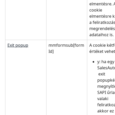
elmentésre. 
cookie 
elmentésre k
a feliratkozás
megrendelés
adataihoz is.
Exit popup
mmformsub[form
A cookie kétf
Id]
értéket vehet 
y: ha egy
SalesAut
 exit 
popupké
megnyítl
SAPI űrl
valaki 
feliratkoz
akkor ez 