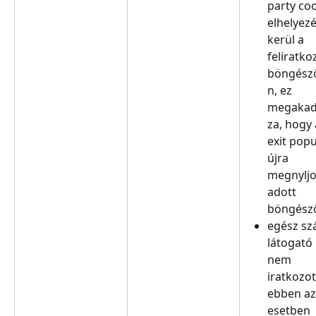
party coo
elhelyezé
kerül a 
feliratko
böngész
n, ez 
megakad
za, hogy 
exit pop
újra 
megnyljo
adott 
böngész
egész sz
látogató
nem 
iratkozott
ebben az
esetben 