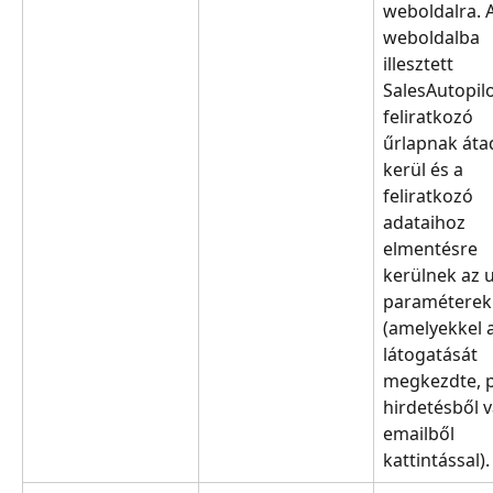
weboldalra. A
weboldalba 
illesztett 
SalesAutopilo
feliratkozó 
űrlapnak áta
kerül és a 
feliratkozó 
adataihoz 
elmentésre 
kerülnek az 
paraméterek
(amelyekkel a
látogatását 
megkezdte, pl
hirdetésből v
emailből 
kattintással).