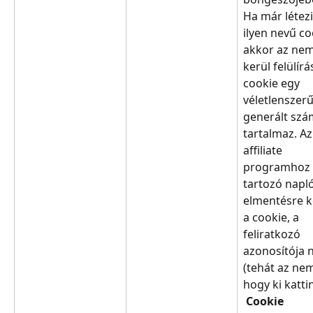
Ha már létezi
ilyen nevű co
akkor az nem
kerül felülírá
cookie egy 
véletlenszer
generált szá
tartalmaz. Az
affiliate 
programhoz 
tartozó napl
elmentésre k
a cookie, a 
feliratkozó 
azonosítója 
(tehát az nem
hogy ki kattin
​ 
Cookie 