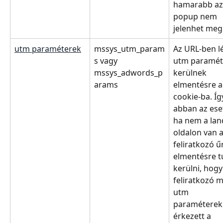
hamarabb az 
popup nem 
jelenhet meg 
utm paraméterek
mssys_utm_param
Az URL-ben l
s vagy 
utm paramét
mssys_adwords_p
kerülnek 
arams
elmentésre a
cookie-ba. Így
abban az ese
ha nem a lan
oldalon van a
feliratkozó űr
elmentésre t
kerülni, hogy
feliratkozó m
utm 
paraméterekk
érkezett a 