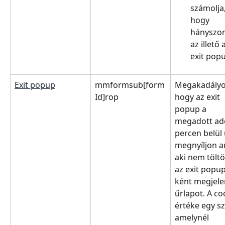
számolja,
hogy 
hányszor 
az illető 
exit popu
Exit popup
mmformsub[form
Megakadályo
Id]rop
hogy az exit 
popup a 
megadott ado
percen belül 
megnyíljon a
aki nem töltöt
az exit popup
ként megjele
űrlapot. A co
értéke egy s
amelynél 