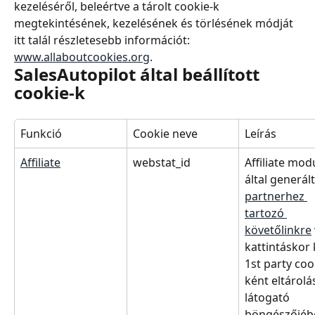
kezeléséről, beleértve a tárolt cookie-k 
megtekintésének, kezelésének és törlésének módját 
itt talál részletesebb információt: 
www.allaboutcookies.org
.
SalesAutopilot által beállított 
cookie-k
Funkció
Cookie neve
Leírás
Affiliate
webstat_id
Affiliate modu
által generált
partnerhez 
tartozó 
követőlinkre
kattintáskor 
1st party coo
ként eltárolá
látogató 
böngészőjébe