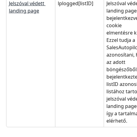
Jelszóval védett 
lplogged[listID]
Jelszóval véde
landing page
landing page
bejelentkezve
cookie 
elmentésre ke
Ezzel tudja a 
SalesAutopilo
azonosítani, 
az adott 
böngészőből
bejelentkezte
listID azonos
listához tart
jelszóval véde
landing page-
így a tartalm
elérhető.