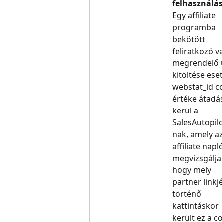
felhasználás
Egy affiliate 
programba 
bekötött 
feliratkozó v
megrendelő ű
kitöltése ese
webstat_id c
értéke átadá
kerül a 
SalesAutopilo
nak, amely az
affiliate nap
megvizsgálja,
hogy mely 
partner linkj
történő 
kattintáskor 
került ez a c