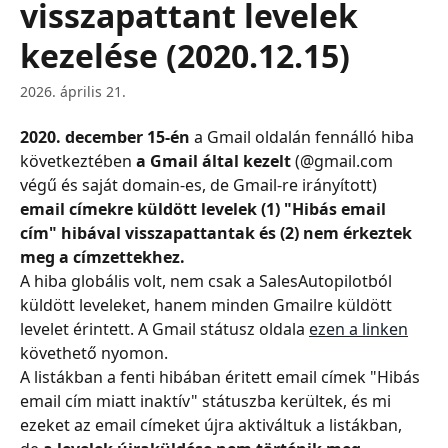
visszapattant levelek
kezelése (2020.12.15)
2026. április 21.
2020. december 15-én
 a Gmail oldalán fennálló hiba 
következtében
 a 
Gmail által kezelt
 (@gmail.com 
végű és saját domain-es, de Gmail-re irányított) 
email címekre küldött levelek (1) "Hibás email 
cím" hibával visszapattantak és (2) nem érkeztek 
meg a címzettekhez.
A hiba globális volt, nem csak a SalesAutopilotból 
küldött leveleket, hanem minden Gmailre küldött 
levelet érintett. A Gmail státusz oldala 
ezen a linken
követhető nyomon.
A listákban a fenti hibában éritett email címek "Hibás 
email cím miatt inaktív" státuszba kerültek, és mi 
ezeket az email címeket újra aktiváltuk a listákban, 