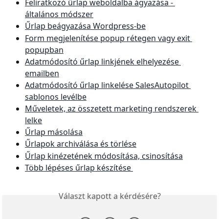
Feliratkozó űrlap weboldalba ágyazása - 
általános módszer
Űrlap beágyazása Wordpress-be
Form megjelenítése popup rétegen vagy exit 
popupban
Adatmódosító űrlap linkjének elhelyezése 
emailben
Adatmódosító űrlap linkelése SalesAutopilot 
sablonos levélbe
Műveletek, az összetett marketing rendszerek 
lelke
Űrlap másolása
Űrlapok archiválása és törlése
Űrlap kinézetének módosítása, csinosítása
Több lépéses űrlap készítése 
Választ kapott a kérdésére?