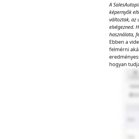
A SalesAutopi
képernyők elt
változtak, az
elvégezned. 
használata, fe
Ebben a vid
felmérni aká
eredményessé
hogyan tudj