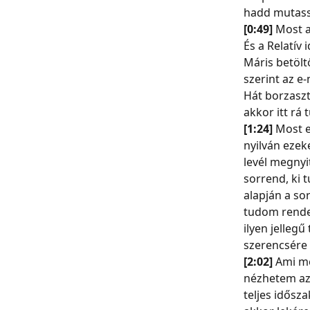
hadd mutass
[0:49] 
Most a
És a Relatív
Máris betöltő
szerint az e-
Hát borzaszt
akkor itt rá 
[1:24] 
Most ez
nyilván ezek
levél megnyi
sorrend, ki 
alapján a so
tudom rendez
ilyen jellegű
szerencsére 
[2:02] 
Ami mé
nézhetem az 
teljes idősz