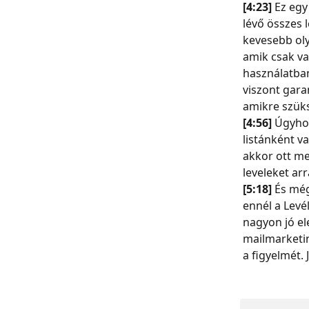
[4:23] 
Ez egy
lévő összes l
kevesebb oly
amik csak va
használatban
viszont gara
amikre szük
[4:56] 
Úgyhog
listánként v
akkor ott me
leveleket ar
[5:18] 
És még
ennél a Levé
nagyon jó el
mailmarketin
a figyelmét.