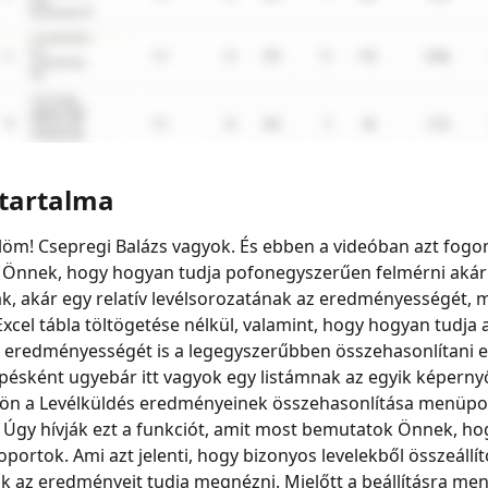
 tartalma
öm! Csepregi Balázs vagyok. És ebben a videóban azt fogo
Önnek, hogy hogyan tudja pofonegyszerűen felmérni akár
, akár egy relatív levélsorozatának az eredményességét, 
xcel tábla töltögetése nélkül, valamint, hogy hogyan tudja 
z eredményességét is a legegyszerűbben összehasonlítani 
épésként ugyebár itt vagyok egy listámnak az egyik képernyő
ön a Levélküldés eredményeinek összehasonlítása menüpont
Úgy hívják ezt a funkciót, amit most bemutatok Önnek, ho
ortok. Ami azt jelenti, hogy bizonyos levelekből összeállít
 az eredményeit tudja megnézni. Mielőtt a beállításra men