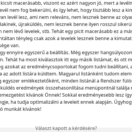
 kicsit macerásabb, viszont ez azért nagyon jó, mert a lev
evél nem fog bekerülni, és így lehet, hogy tisztább lesz a ki
an levél lesz, ami nem releváns, nem lesznek benne az olyan
lakinek, újraküldés, nem lesznek benne ilyen rosszul sikerül
 nem lévő levelek, stb. Tehát egy picit macerásabb ez a más
ntáltan tényleg csak azok a levelek lesznek benne a kimutat
sége van.
y ennyire egyszerű a beállítás. Még egyszer hangsúlyozom,
an. Tehát ha most kiválasztok itt egy másik listámat, és ott
g azokat az eredménycsoportokat fogom tudni beállítani, 
ra az adott listára küldtem. Magyarul listánként tudom elem
 egyszer emlékeztetőként, minden listánál a Rendszer fülön
lküldés eredmények összehasonlítása menüpontnál találja 
emezgetést kívánok Önnek! Sokkal eredményesebb lesz így 
gje, ha tudja optimalizálni a leveleit ennek alapján. Úgyh
 Jó munkát kívánok!
Választ kapott a kérdésére?