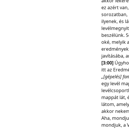
akkor lekére
ez azért van
sorozatban, 
ilyenek, és l
levélmegnyitá
beszélünk. S
oké, melyik 
eredmények, 
javításába, 
[3:00] 
Úgyhog
itt az Ered
„[gépelés] fa
egy levél ma
levélcsoport
mappát lát, é
látom, amely
akkor nekem,
Aha, mondjuk
mondjuk, a 