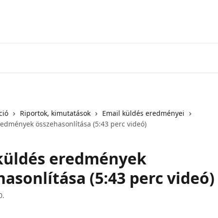
ció
Riportok, kimutatások
Email küldés eredményei
redmények összehasonlítása (5:43 perc videó)
küldés eredmények
asonlítása (5:43 perc videó)
0.