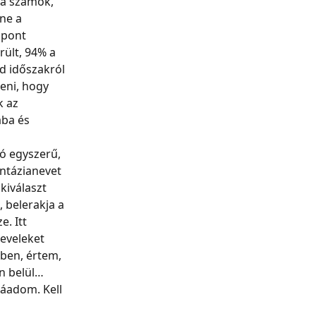
 a számok, 
ne a 
 pont 
rült, 94% a 
id időszakról 
eni, hogy 
 az 
ba és 
ó egyszerű, 
ntázianevet 
kiválaszt 
 belerakja a 
. Itt 
leveleket 
dben, értem, 
n belül… 
záadom. Kell 