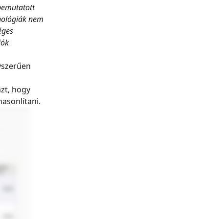
bemutatott 
hnológiák nem 
éges 
ók 
yszerűen 
zt, hogy 
asonlítani.