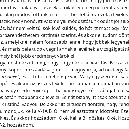
m egy aktuális időszakra. És akkor látom, hogy picit mások
, mert vannak olyan levelek, amik eredetileg nem voltak ben
utólag módosítottunk, most jött be. Tehát ez ezek a levelek
átszik, hogy hohó, itt valamelyik módosításunk egész jól sike
s, bár nem volt túl sok levélküldés, de hát itt most egy röv
orbarendezhetem kattintás szerint, és akkor el tudom dönt
az, amelyiknél nálam fontosabb lenne, hogy jobbak legyenek
és máris bele tudok vágni annak a levélnek a vizsgálgatásá
amelyiknél jobb eredményt várok el.
y most nézzük meg, hogy hogy néz ki a beállítás. Borzaszt
ménycsoport hozzáadása gombot megnyomja, ad neki egy fa
ntázianév”
, és itt több lehetősége van. Vagy egyszerűen csak 
ppát és akkor az összes levelet, ami abban a mappában van,
ba vagy eredménycsoportba, vagy egyenként válogatja össze
s aztán mappának a levelei. És hát bizony itt csak azokat a 
ik listánál vagyok. De akkor itt el tudom dönteni, hogy ren
 mondjuk, kell a V-1A.B. Ó, nem választottam időzítést. Eze
 ez. És akkor hozzáadom. Oké, kell a B, időzítés. Oké. Hoz
V-2, hozzáadom.