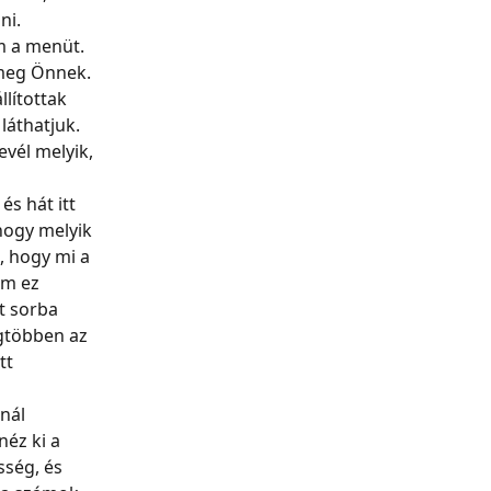
ni.
m a menüt. 
meg Önnek. 
llítottak 
láthatjuk. 
vél melyik, 
és hát itt 
hogy melyik 
, hogy mi a 
em ez 
t sorba 
gtöbben az 
tt 
nál 
éz ki a 
ség, és 