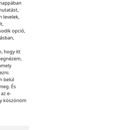
élmappában 
mutatást, 
 levelek, 
t, 
odik opció, 
ásban, 
 hogy itt 
 megnézem, 
amely 
ezni.
 belül 
meg. És 
az e-
ogy köszönöm 