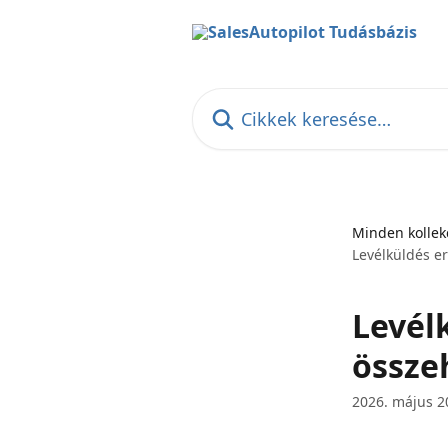
Ugrás a fő tartalomra
Cikkek keresése…
Minden kollek
Levélküldés e
Levél
összeh
2026. május 2