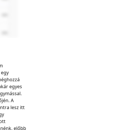
m 
 egy 
méghozzá 
akár egyes 
egymással.
jén. A 
ra lesz itt 
gy 
ott 
nénk, előbb 