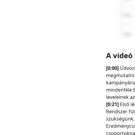
A videó
[0:00] 
Üdvözl
megmutatni 
kampányának
mindenféle E
leveleinek a
[0:21] 
Első l
Rendszer fül
szükségünk. 
Eredménycsop
csoportoknak