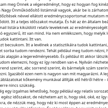
am meg Önnek a végeredményt, hogy ez hogyan fog kinéz
 Nagy Önműködősítő listámnál vagyok, akár be is zárhato
 időzítések névvel ellátott eredménycsoportomat mutatom 
dött. Itt a teljes időszakot mutatja. És hát az én általam beá
mail listára kiküldött relatív leveleknek az eredményességét 
ó egyszerű, itt van mind. Ha nem emlékszem, hogy melyik le
tudok kattintani. Itt van.
t becsukom. Itt a levélnek a statisztikáira tudok kattintani, 
et sorba tudom rendezni. Tehát például meg tudom nézni, 
tás alapján a legeredményesebb. És például itt akkor látszik
tudom elemezni, hogy ez így rendben van-e. Nyilván nézhet
rrend szerint, abc sorrend szerint, és bármelyik szám szerin
ni. Igazából ezen nem is nagyon van mit magyarázni. A le
 táblázatokat kőkemény munkával állítják elő hétről hétre – i
erre nincs szükség.
g egy izgalmas lehetőség, hogy például egy relatív sorozat
egész időszakot, de nézhetem azt is, hogy oké, oké, ez így n
akra, de nézzük meg, hogy néz ki most éppen az eredményes