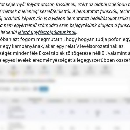
lot képernyői folyamatosan frissülnek, ezért az alábbi videóban 
érhetnek a jelenlegi kezelőfelülettől. A bemutatott funkciók, tec
 új arculatú képernyőn is a videón bemutatott beállításokat szüks
Ha nem egyértelmű számodra ezen bejegyzésünk alapján a funkci
ltétlenül 
jelezd ügyfélszolgálatunknak
.
eóban azt fogom megmutatni, hogy hogyan tudja pofon eg
r egy kampányának, akár egy relatív levélsorozatának az 
gét mindenféle Excel táblák töltögetése nélkül, valamint a
a egyes levelek eredményességét a legegyszerűbben összeh